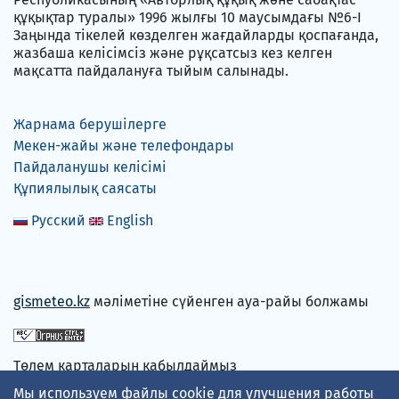
құқықтар туралы» 1996 жылғы 10 маусымдағы №6-I
Заңында тікелей көзделген жағдайларды қоспағанда,
жазбаша келісімсіз және рұқсатсыз кез келген
мақсатта пайдалануға тыйым салынады.
Жарнама берушілерге
Мекен-жайы және телефондары
Пайдаланушы келісімі
Құпиялылық саясаты
Русский
English
gismeteo.kz
мәліметіне сүйенген ауа-райы болжамы
Төлем карталарын қабылдаймыз
Мы используем файлы cookie для улучшения работы