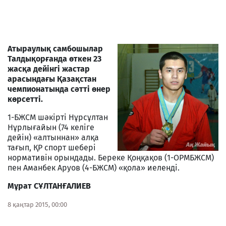
Атыраулық самбошылар
Талдықорғанда өткен 23
жасқа дейінгі жастар
арасындағы Қазақстан
чемпионатында сәтті өнер
көрсетті.
1-БЖСМ шәкірті Нұрсұлтан
Нұрлығайын (74 келіге
дейін) «алтыннан» алқа
тағып, ҚР спорт шебері
нормативін орындады. Береке Қоңқақов (1-ОРМБЖСМ)
пен Аманбек Аруов (4-БЖСМ) «қола» иеленді.
Мұрат СҰЛТАНҒАЛИЕВ
8 қаңтар 2015, 00:00