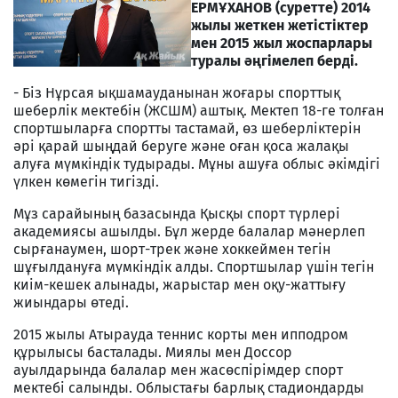
ЕРМҰХАНОВ (суретте) 2014
жылы жеткен жетістіктер
мен 2015 жыл жоспарлары
туралы әңгімелеп берді.
- Біз Нұрсая ықшамауданынан жоғары спорттық
шеберлік мектебін (ЖСШМ) аштық. Мектеп 18-ге толған
спортшыларға спортты тастамай, өз шеберліктерін
әрі қарай шыңдай беруге және оған қоса жалақы
алуға мүмкіндік тудырады. Мұны ашуға облыс әкімдігі
үлкен көмегін тигізді.
Мұз сарайының базасында Қысқы спорт түрлері
академиясы ашылды. Бұл жерде балалар мәнерлеп
сырғанаумен, шорт-трек және хоккеймен тегін
шұғылдануға мүмкіндік алды. Спортшылар үшін тегін
киім-кешек алынады, жарыстар мен оқу-жаттығу
жиындары өтеді.
2015 жылы Атырауда теннис корты мен ипподром
құрылысы басталады. Миялы мен Доссор
ауылдарында балалар мен жасөспірімдер спорт
мектебі салынды. Облыстағы барлық стадиондарды