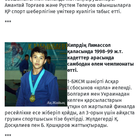
Амантай Торғаев және Рүстем Төлеуов ойыншыларға
ҚР спорт шеберлігіне үміткер куәлігін табыс етті.
***
Кипрдің Лимасcол
қаласында 1998-99 ж.т.
кадеттер арасында
самбодан әлем чемпионаты
өтті.
1-БЖСМ шәкірті Асқар
Есбосынов «қола» иеленді.
Болгария мен Украинадан
келген қарсыластарын
ұтқан ол жартылай финалда
ресейлікке есе жіберіп қойды, ал 3-орын үшін айқаста
грузин спортшысын тізе бүктірді. Жүлдегерді Қ.
Досқалиев пен Б. Қошқаров жаттықтырады.
***