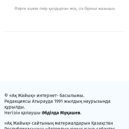
Әзірге ешкім пікір қалдырған жоқ, сіз бірінші жазыңыз
© «Ақ Жайық» интернет- басылымы.
Редакциясы Атырауда 1991 жылдың наурызында
құрылды.
Негізін қалаушы
Әбділда Мұқашев
.
«Ақ Жайық» сайтының материалдарын Қазақстан
Республикасының «Авторлық құқық және сабақтас