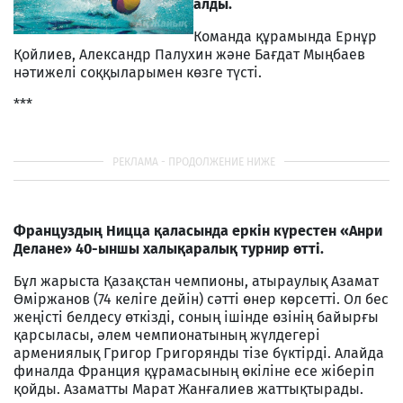
алды.
Команда құрамында Ернұр
Қойлиев, Александр Палухин және Бағдат Мыңбаев
нәтижелі соққыларымен көзге түсті.
***
Француздың Ницца қаласында еркін күрестен «Анри
Делане» 40-ыншы халықаралық турнир өтті.
Бұл жарыста Қазақстан чемпионы, атыраулық Азамат
Өміржанов (74 келіге дейін) сәтті өнер көрсетті. Ол бес
жеңісті белдесу өткізді, соның ішінде өзінің байырғы
қарсыласы, әлем чемпионатының жүлдегері
армениялық Григор Григорянды тізе бүктірді. Алайда
финалда Франция құрамасының өкіліне есе жіберіп
қойды. Азаматты Марат Жанғалиев жаттықтырады.