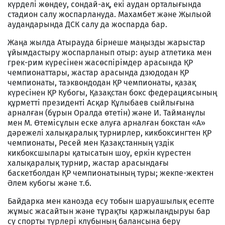
күрделі жөндеу, сондай-ақ, екі аудан орталығында
стадион салу жоспарлануда. Махамбет және Жылыой
аудандарында ДСК салу да жоспарда бар.
Жаңа жылда Атырауда бірнеше маңызды жарыстар
ұйымдастыру жоспарланып отыр: ауыр атлетика мен
грек-рим күресінен жасөспірімдер арасында ҚР
чемпионаттары, жастар арасында дзюдодан ҚР
чемпионаты, таэквондодан ҚР чемпионаты, қазақ
күресінен ҚР Кубогы, Қазақстан бокс федерациясының
құрметті президенті Асқар Құлыбаев сыйлығына
арналған (бұрын Оралда өтетін) және И. Тайманұлы
мен М. Өтемісұлын еске алуға арналған бокстан «А»
дәрежелі халықаралық турнирлер, кикбоксингтен ҚР
чемпионаты, Ресей мен Қазақстанның үздік
кикбоксшылары қатысатын шоу, еркін күрестен
халықаралық турнир, жастар арасындағы
баскетболдан ҚР чемпионатының туры; жекпе-жектен
Әлем кубогы және т.б.
Байдарка мен каноэда есу тобын шаруашылық есепте
жұмыс жасайтын және тұрақты қаржыландыруы бар
су спорты түрлері клубының балансына беру