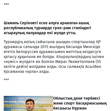
***
Шамиль Серіковті еске алуға арналған ашық
республикалық турнирде грек-рим стиліндегі
атыраулық палуандар екі жүлде ұтты.
Турнирдің ақтық сайысына шыққан спортшылар ҚР
құрамасы сапында 2015 жылдың басында Минскіде
өтетін Белоруссия құрамасымен матчтық кездесуге
қатысу құқығына ие болды. Атыраулықтардың ішінен
«күміс» жүлдеге ие болған Мирас Рахметоллаев (55
келіге дейін) жолдама алды. Осы салмақта Асылбек
Қосаманов «қола» алды.
***
Облыстық дене тәрбиесі
және спорт басқармасының
басшысы Нұржан