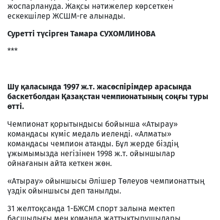
жоспарлануда. Жақсы нәтижелер көрсеткен
ескекшілер ЖСШМ-ге алынады.
Суретті түсірген Тамара СУХОМЛИНОВА
***
Шу қаласында 1997 ж.т. жасөспірімдер арасында
баскетболдан Қазақстан чемпионатының соңғы туры
өтті.
Чемпионат қорытындысы бойынша «Атырау»
командасы күміс медаль иеленді. «Алматы»
командасы чемпион атанды. Бұл жерде біздің
ұжымымызда негізінен 1998 ж.т. ойыншылар
ойнағанын айта кеткен жөн.
«Атырау» ойыншысы Әлішер Төлеуов чемпионаттың
үздік ойыншысы деп танылды.
31 желтоқсанда 1-БЖСМ спорт залына мектеп
басшылығы мен команда жаттықтырушылары