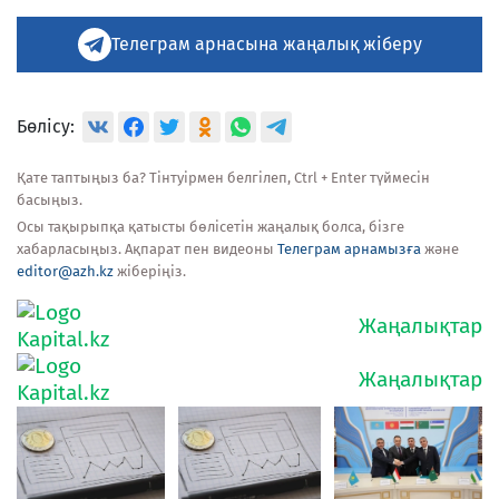
Телеграм арнасына жаңалық жіберу
Бөлісу:
Қате таптыңыз ба? Тінтуірмен белгілеп, Ctrl + Enter түймесін
басыңыз.
Осы тақырыпқа қатысты бөлісетін жаңалық болса, бізге
хабарласыңыз. Ақпарат пен видеоны
Телеграм арнамызға
және
editor@azh.kz
жіберіңіз.