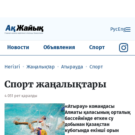
Рус
Eng
Новости
Объявления
Спорт
Негізгі
Жаңалықтар
Атырауда
Спорт
Спорт жаңалықтары
4 051 рет қаралды
«Атырау» командасы
Алматы қаласының орталық
бассейнінде өткен су
добынан Қазақстан
кубогында екінші орын