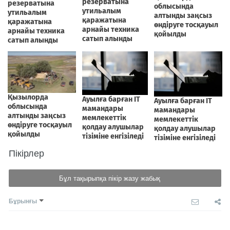
Пікірлер
Бұл тақырыпқа пікір жазу жабық
Бұрынғы