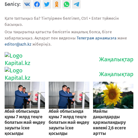
Бөлісу:
Қате таптыңыз ба? Тінтуірмен белгілеп, Ctrl + Enter түймесін
басыңыз.
Осы тақырыпқа қатысты бөлісетін жаңалық болса, бізге
хабарласыңыз. Ақпарат пен видеоны
Телеграм арнамызға
және
editor@azh.kz
жіберіңіз.