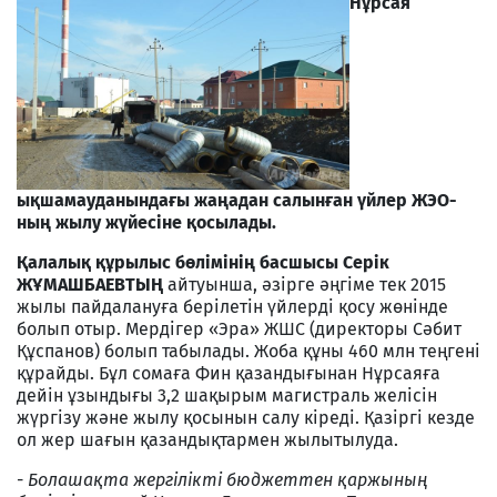
Нұрсая
ықшамауданындағы жаңадан салынған үйлер ЖЭО-
ның жылу жүйесіне қосылады.
Қалалық құрылыс бөлімінің басшысы Серік
ЖҰМАШБАЕВТЫҢ
айтуынша, әзірге әңгіме тек 2015
жылы пайдалануға берілетін үйлерді қосу жөнінде
болып отыр. Мердігер «Эра» ЖШС (директоры Сәбит
Құспанов) болып табылады. Жоба құны 460 млн теңгені
құрайды. Бұл сомаға Фин қазандығынан Нұрсаяға
дейін ұзындығы 3,2 шақырым магистраль желісін
жүргізу және жылу қосынын салу кіреді. Қазіргі кезде
ол жер шағын қазандықтармен жылытылуда.
-
Болашақта жергілікті бюджеттен қаржының