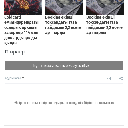
Пікірлер
Бұл тақырыпқа пікір жазу жабық
Бұрынғы
Әзірге ешкім пікір қалдырған жоқ, сіз бірінші жазыңыз