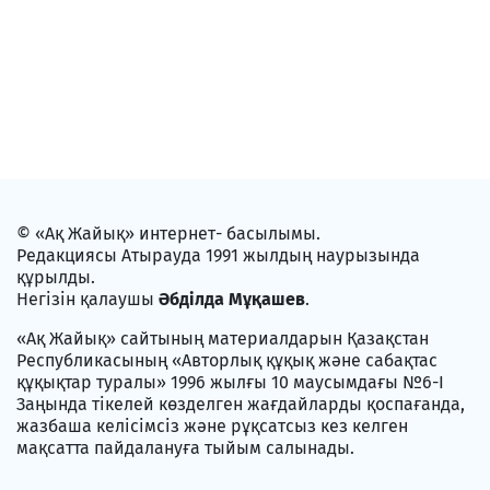
© «Ақ Жайық» интернет- басылымы.
Редакциясы Атырауда 1991 жылдың наурызында
құрылды.
Негізін қалаушы
Әбділда Мұқашев
.
«Ақ Жайық» сайтының материалдарын Қазақстан
Республикасының «Авторлық құқық және сабақтас
құқықтар туралы» 1996 жылғы 10 маусымдағы №6-I
Заңында тікелей көзделген жағдайларды қоспағанда,
жазбаша келісімсіз және рұқсатсыз кез келген
мақсатта пайдалануға тыйым салынады.