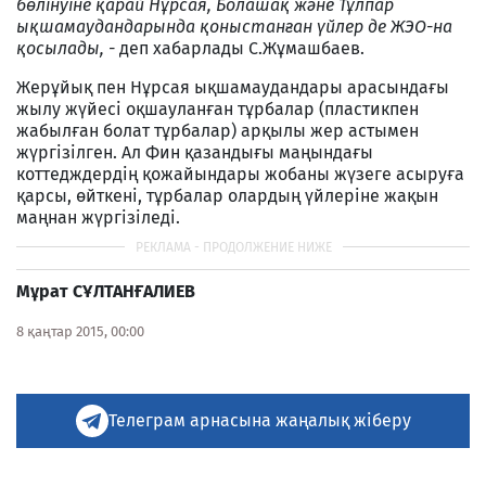
бөлінуіне қарай Нұрсая, Болашақ және Тұлпар
ықшамаудандарында қоныстанған үйлер де ЖЭО-на
қосылады, -
деп хабарлады С.Жұмашбаев.
Жерұйық пен Нұрсая ықшамаудандары арасындағы
жылу жүйесі оқшауланған тұрбалар (пластикпен
жабылған болат тұрбалар) арқылы жер астымен
жүргізілген. Ал Фин қазандығы маңындағы
коттедждердің қожайындары жобаны жүзеге асыруға
қарсы, өйткені, тұрбалар олардың үйлеріне жақын
маңнан жүргізіледі.
Мұрат СҰЛТАНҒАЛИЕВ
8 қаңтар 2015, 00:00
Телеграм арнасына жаңалық жіберу