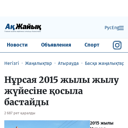
Рус
Eng
Новости
Объявления
Спорт
Негізгі
Жаңалықтар
Атырауда
Басқа жаңалықтар
Нұрсая 2015 жылы жылу
жүйесіне қосыла
бастайды
2 687 рет қаралды
2015 жылы