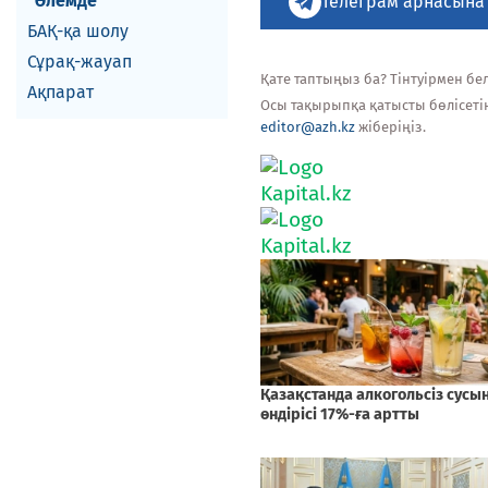
Әлемде
Телеграм арнасына
БАҚ-қа шолу
Сұрақ-жауап
Қате таптыңыз ба? Тінтуірмен белг
Ақпарат
Осы тақырыпқа қатысты бөлісеті
editor@azh.kz
жіберіңіз.