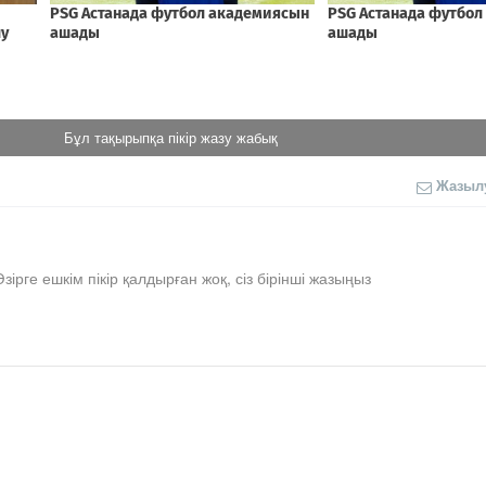
Бұл тақырыпқа пікір жазу жабық
Жазыл
Әзірге ешкім пікір қалдырған жоқ, сіз бірінші жазыңыз