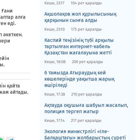
Кеше, 23:17
104 рет қаралды
 Ғани
​Ақшолақов жол құрылысының
раптар алға
қарқынын сынға алды
ен еді.
Кеше, 23:10
175 рет қаралды
 әкеткен.
​Каспий теңізінің түбі арқылы
скери
тартылған интернет-кабель
Қазақстан жағалауына жетті
ейін
Кеше, 18:08
200 рет қаралды
ы.
6 тамызда Атыраудың кей
көшелерінде уақытша жарық
өшіріледі
ін қайта
жам айтады.
Кеше, 17:38
210 рет қаралды
Ақтауда оқушыға шабуыл жасалып,
полиция тергеп жатыр
Кеше, 17:14
217 рет қаралды
​Экология министрлігі «Іле-
Балқаштағы» жолбарыстың суреті