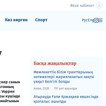
Жеке кабинет
Көз көрген
Спорт
Рус
Eng
у
Басқа жаңалықтар
Мемлекеттік білім гранттарының
нәтижелері жарияланатын нақты
уақыт белгілі болды
скер санын
тагонның
Кеше, 23:20
151 рет қаралды
в Уоррен
ры күшінде
​Атырауда Ғали Қожақаев көшесінде
алмайтынын
қозғалыс ашылды