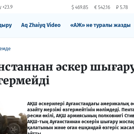
 +23.9
$ 469.85
€ 542.16
₽ 5.78
дыру
Aq Zhaiyq Video
«АЖ» не туралы жазды
емде
нстаннан әскер шығар
гермейді
АҚШ әскерилері Ауғанстандағы америкалық ә
азайту мерзімі өзгермейтінін мәлімдеді. Пен
ресми өкілі, АҚШ армиясының полковнигі Сти
АҚШ-тың Ауғанстаннан әскерін шығару жоспа
қалатынын және оған ешқандай өзгеріс жас
айтты.