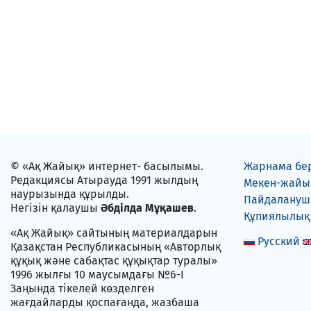
© «Ақ Жайық» интернет- басылымы.
Жарнама бе
Редакциясы Атырауда 1991 жылдың
Мекен-жайы
наурызында құрылды.
Пайдаланушы
Негізін қалаушы
Әбділда Мұқашев
.
Құпиялылық
«Ақ Жайық» сайтының материалдарын
Русский
Қазақстан Республикасының «Авторлық
құқық және сабақтас құқықтар туралы»
1996 жылғы 10 маусымдағы №6-I
Заңында тікелей көзделген
жағдайларды қоспағанда, жазбаша