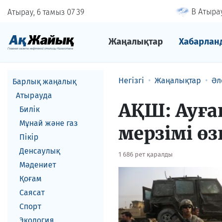
В Атырау
Атырау, 6 тамыз
07
:
39
Жаңалықтар
Хабарлан
Негізгі
Жаңалықтар
Әл
Барлық жаңалық
Атырауда
АҚШ: Ауға
Билік
Мұнай және газ
мерзімі өз
Пікір
Денсаулық
1 686 рет қаралды
Мәдениет
Қоғам
Саясат
Спорт
Экология