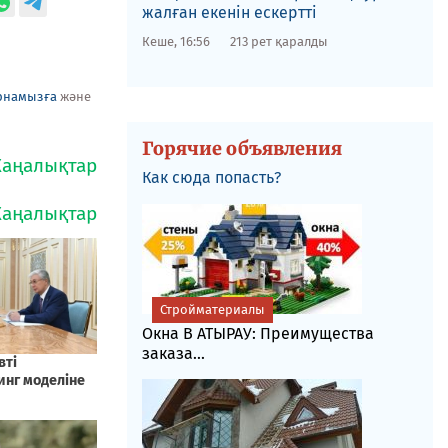
жалған екенін ескертті
Кеше, 16:56
213 рет қаралды
рнамызға
және
Горячие объявления
Как сюда попасть?
Стройматериалы
Окна В АТЫРАУ: Преимущества
заказа...