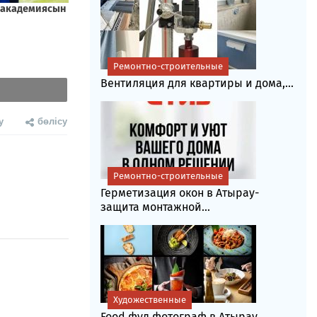
Ремонтно-строительные
Вентиляция для квартиры и дома,...
у
бөлісу
Ремонтно-строительные
Герметизация окон в Атырау-
защита монтажной...
Художественные
Food фуд фотограф в Атырау....