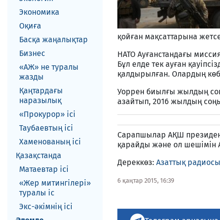
Экономика
Оқиға
қойған мақсаттарына жетсе
Басқа жаңалықтар
Бизнес
НАТО Ауғанстандағы миссия
Бұл елде тек ауған қауіпс
«АЖ» не туралы
қалдырылған. Олардың көбі
жазды
Қаңтардағы
Уоррен биылғы жылдың соң
наразылық
азайтып, 2016 жылдың соңы
«Прокурор» ісі
Таубаевтың ісі
Сарапшылар АҚШ президент
Хаменованың ісі
қарайды және ол шешімін 
Қазақстанда
Дереккөз:
Азаттық радиос
Матаевтар ici
6 қаңтар 2015, 16:39
«Жер митингілері»
туралы іс
Экс-әкiмнiң iсi