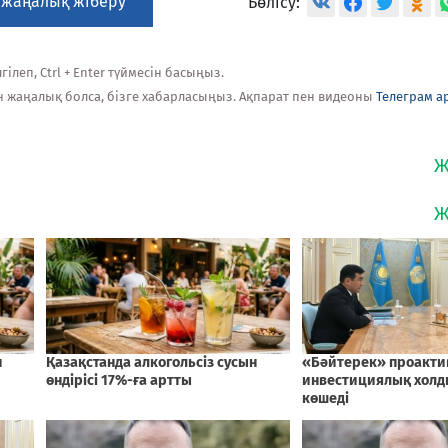
 жаңалық жіберу
Бөлісу:
ілеп, Ctrl + Enter түймесін басыңыз.
н жаңалық болса, бізге хабарласыңыз. Ақпарат пен видеоны
Телеграм а