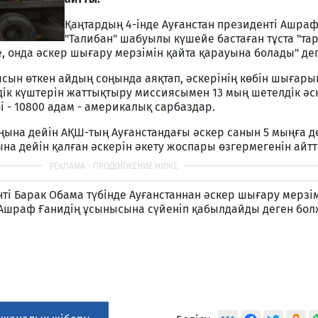
Қаңтардың 4-інде Ауғанстан президенті Ашраф
"Талибан" шабуылы күшейе бастаған тұста "та
, онда әскер шығару мерзімін қайта қарауына болады" дег
сын өткен айдың соңында аяқтап, әскерінің көбін шығарып
іздік күштерін жаттықтыру миссиясымен 13 мың шетелдік ә
 - 10800 адам - америкалық сарбаздар.
ына дейін АҚШ-тың Ауғанстандағы әскер санын 5 мыңға д
на дейін қалған әскерін әкету жоспары өзгермегенін айтт
і Барак Обама түбінде Ауғанстаннан әскер шығару мерзім
Ашраф Ғанидің ұсынысына сүйеніп қабылдайды деген бол
ы