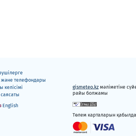
рушілерге
 және телефондары
gismeteo.kz
мәліметіне сүй
 келісімі
райы болжамы
 саясаты
English
Төлем карталарын қабылд