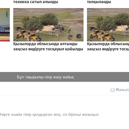
Бұл тақырыпқа пікір жазу жабық
Жазыл
Әзірге ешкім пікір қалдырған жоқ, сіз бірінші жазыңыз