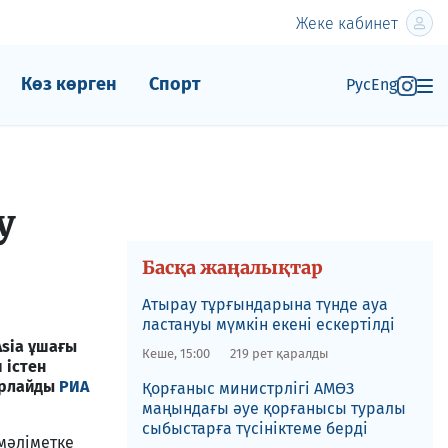
Жеке кабинет
Көз көрген
Спорт
Рус
Eng
у
Басқа жаңалықтар
Атырау тұрғындарына түнде ауа
ластануы мүмкін екені ескертілді
Asia ұшағы
Кеше, 15:00
219 рет қаралды
 істен
арлайды
РИА
Қорғаныс министрлігі АМӨЗ
маңындағы әуе қорғанысы туралы
сыбыстарға түсініктеме берді
мәліметке