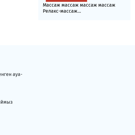
Массаж массаж массаж массаж
Релакс-массаж...
енген ауа-
аймыз