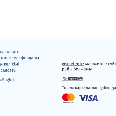
рушілерге
 және телефондары
gismeteo.kz
мәліметіне сүй
 келісімі
райы болжамы
 саясаты
English
Төлем карталарын қабылд