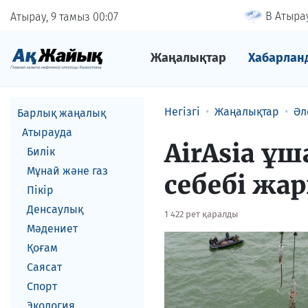
В Атырау
Атырау, 9 тамыз
00
07
Жаңалықтар
Хабарлан
Негізгі
Жаңалықтар
Әл
Барлық жаңалық
Атырауда
AirAsia ұ
Билік
Мұнай және газ
себебі жар
Пікір
Денсаулық
1 422 рет қаралды
Мәдениет
Қоғам
Саясат
Спорт
Экология