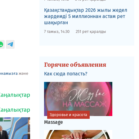
Қазақстандықтар 2026 жылы жедел
жәрдемді 5 миллионнан астам рет
шақырған
7 тамыз, 14:30
251 рет қаралды
Горячие объявления
Как сюда попасть?
рнамызға
және
Здоровье и красота
Massage