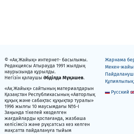
© «Ақ Жайық» интернет- басылымы.
Жарнама бе
Редакциясы Атырауда 1991 жылдың
Мекен-жайы
наурызында құрылды.
Пайдаланушы
Негізін қалаушы
Әбділда Мұқашев
.
Құпиялылық
«Ақ Жайық» сайтының материалдарын
Русский
Қазақстан Республикасының «Авторлық
құқық және сабақтас құқықтар туралы»
1996 жылғы 10 маусымдағы №6-I
Заңында тікелей көзделген
жағдайларды қоспағанда, жазбаша
келісімсіз және рұқсатсыз кез келген
мақсатта пайдалануға тыйым