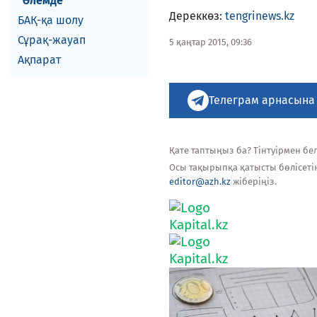
Әлемде
Дереккөз:
tengrinews.kz
БАҚ-қа шолу
Сұрақ-жауап
5 қаңтар 2015, 09:36
Ақпарат
Телеграм арнасына
Қате таптыңыз ба? Тінтуірмен белг
Осы тақырыпқа қатысты бөлісеті
editor@azh.kz
жіберіңіз.