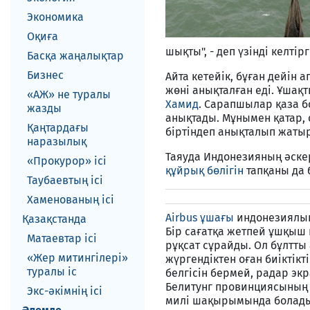
Экономика
Оқиға
шықты", - деп үзінді келтір
Басқа жаңалықтар
Бизнес
Айта кетейік, бұған дейін 
жөні анықталған еді. Ұшақ
«АЖ» не туралы
Хамид
. Сарапшылар қаза бо
жазды
анықтады. Мұнымен қатар, о
Қаңтардағы
біртіндеп анықталып жатыр
наразылық
Таяуда Индонезияның әскер
«Прокурор» ісі
құйрық бөлігін
тапқаны да б
Таубаевтың ісі
Хаменованың ісі
Airbus ұшағы
индонезиялық
Қазақстанда
Бір сағатқа жетпей ұшқыш 
Матаевтар ici
рұқсат сұрайды. Ол бұлтты
«Жер митингілері»
жүргендіктен оған биіктік
туралы іс
белгісін бермей, радар эк
Белитунг провинциясының 
Экс-әкiмнiң iсi
милі шақырымында болады.