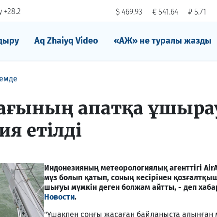
 +28.2
$ 469.93
€ 541.64
₽ 5.71
дыру
Aq Zhaiyq Video
«АЖ» не туралы жазды
емде
шағының апатқа ұшыра
ия етілді
Индонезияның метеорологиялық агенттігі Air
мұз болып қатып, соның кесірінен қозғалтқыш
шығуы мүмкін деген болжам айтты, - деп хаб
Новости
.
"Ұшақпен соңғы жасаған байланыста алынған 