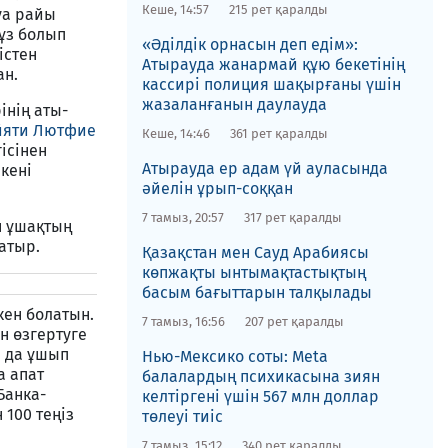
Кеше, 14:57
215 рет қаралды
уа райы
ұз болып
«Әділдік орнасын деп едім»:
істен
Атырауда жанармай құю бекетінің
нан.
кассирі полиция шақырғаны үшін
жазаланғанын даулауда
інің аты-
йяти Лютфие
Кеше, 14:46
361 рет қаралды
ісінен
Атырауда ер адам үй ауласында
екені
әйелін ұрып-соққан
7 тамыз, 20:57
317 рет қаралды
н ұшақтың
атыр.
Қазақстан мен Сауд Арабиясы
көпжақты ынтымақтастықтың
басым бағыттарын талқылады
кен болатын.
7 тамыз, 16:56
207 рет қаралды
н өзгертуге
р да ұшып
Нью-Мексико соты​: Meta
а апат
балалардың психикасына зиян
Банка-
келтіргені үшін 567 млн доллар
100 теңіз
төлеуі тиіс
7 тамыз, 15:12
340 рет қаралды