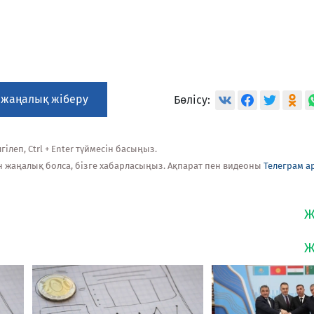
 жаңалық жіберу
Бөлісу:
ілеп, Ctrl + Enter түймесін басыңыз.
н жаңалық болса, бізге хабарласыңыз. Ақпарат пен видеоны
Телеграм а