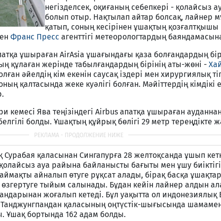
негізделсек, оқиғаның себепкері - қолайсыз а
болып отыр. Нақтылап айтар болсақ, лайнер м
қатып, соның кесірінен ұшақтың қозғалтқышы 
ген
Франс Пресс
агенттігі метеорологтардың баяндамасы
апатқа ұшыраған AirAsia ұшағындағы қаза болғандардың бір
тың құлаған жерінде табылғандардың бірінің аты-жөні -
Ха
лған әйелдің кім екенін саусақ іздері мен хирургиялық тіг
ның қалтасында жеке куәлігі болған. Мәйіттердің кімдікі 
.
и кемесі Ява теңізіндегі Airbus апатқа ұшыраған ауданна
елгілі болды. Ұшақтың құйрық бөлігі 29 метр тереңдікте ж
 Сурабая қаласынан Сингапурға 28 желтоқсанда ұшып кет
қолайсыз ауа райына байланысты бағыты мен ұшу биіктігі
 аймақты айналып өтуге рұқсат алады, бірақ басқа ұшақта
ті өзгертуге тыйым салынады. Бұдан кейін лайнер алдын ал
рандарынан жоғалып кетеді. Бұл уақытта ол индонезиялық 
Танджунгпандан қаласының оңтүстік-шығысында шамамен 
 Ұшақ бортында 162 адам болды.