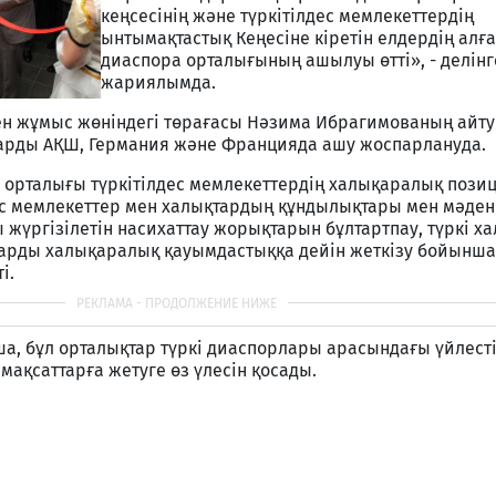
кеңсесінің және түркітілдес мемлекеттердің
ынтымақтастық Кеңесіне кіретін елдердің алғ
диаспора орталығының ашылуы өтті», - делінг
жариялымда.
н жұмыс жөніндегі төрағасы Нәзима Ибрагимованың айт
арды АҚШ, Германия және Францияда ашу жоспарлануда.
а орталығы түркітілдес мемлекеттердің халықаралық пози
дес мемлекеттер мен халықтардың құндылықтары мен мәден
ы жүргізілетін насихаттау жорықтарын бұлтартпау, түркі х
ларды халықаралық қауымдастыққа дейін жеткізу бойынш
і.
а, бұл орталықтар түркі диаспорлары арасындағы үйлесті
 мақсаттарға жетуге өз үлесін қосады.