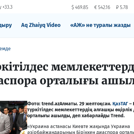
 +33.3
$ 469.85
€ 542.16
₽ 5.78
дыру
Aq Zhaiyq Video
«АЖ» не туралы жазды
емде
ркітілдес мемлекеттерд
иаспора орталығы ашы
Фото: trend.az
Алматы. 29 желтоқсан.
ҚазТАГ
– 
түркітілдес мемлекеттердің алғашқы өңірлік
орталығы ашылды, деп хабарлайды Trend.
«Украина астанасы Киевте жақында Украина
әзірбайжандарының Біріккен диаспора ортал