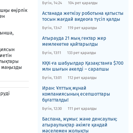
Бүгін, 14:24
104 рет қаралды
ашқы өңірлік
Астанада жеткізу роботына қатысты
ен
тосын жағдай видеоға түсіп қалды
Бүгін, 13:47
119 рет қаралды
уынша,
Атырауда 21 мың гектар жер
мемлекетке қайтарылды
циясын
Бүгін, 13:11
133 рет қаралды
иетін
алықтары
​КҚК-ға шабуылдар Қазақстанға $700
а маңызды
млн шығын әкелді – сарапшы
Бүгін, 13:01
112 рет қаралды
Иран: Ұлттық мұнай
руді
компаниясының есепшоттары
бұғатталды!
Бүгін, 12:30
111 рет қаралды
​Баспана, жұмыс және денсаулық:
атыраулықтар әкімге қандай
мәселемен жолықты