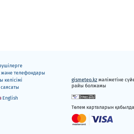
рушілерге
 және телефондары
gismeteo.kz
мәліметіне сүй
 келісімі
райы болжамы
 саясаты
English
Төлем карталарын қабылд