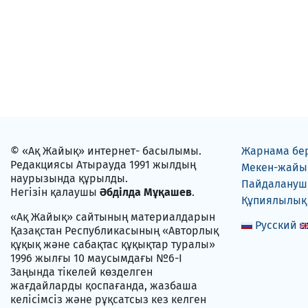
© «Ақ Жайық» интернет- басылымы.
Жарнама бе
Редакциясы Атырауда 1991 жылдың
Мекен-жайы
наурызында құрылды.
Пайдаланушы
Негізін қалаушы
Әбділда Мұқашев
.
Құпиялылық
«Ақ Жайық» сайтының материалдарын
Русский
Қазақстан Республикасының «Авторлық
құқық және сабақтас құқықтар туралы»
1996 жылғы 10 маусымдағы №6-I
Заңында тікелей көзделген
жағдайларды қоспағанда, жазбаша
келісімсіз және рұқсатсыз кез келген