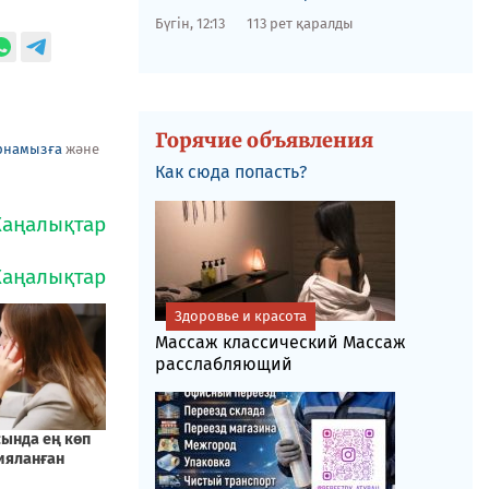
Бүгін, 12:13
113 рет қаралды
Горячие объявления
рнамызға
және
Как сюда попасть?
Здоровье и красота
Массаж классический Массаж
расслабляющий