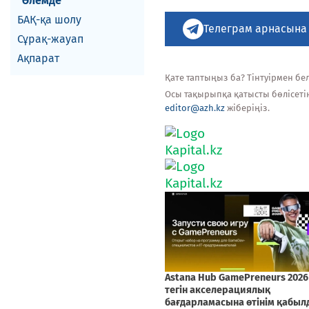
Әлемде
БАҚ-қа шолу
Телеграм арнасына
Сұрақ-жауап
Ақпарат
Қате таптыңыз ба? Тінтуірмен белг
Осы тақырыпқа қатысты бөлісеті
editor@azh.kz
жіберіңіз.