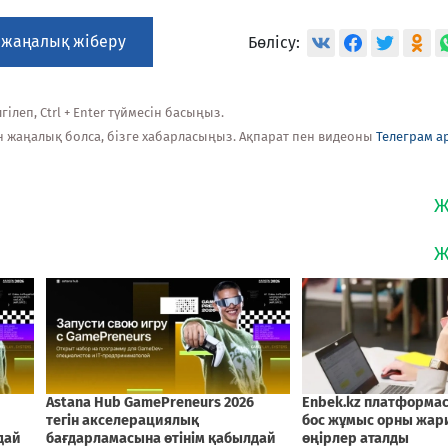
 жаңалық жіберу
Бөлісу:
ілеп, Ctrl + Enter түймесін басыңыз.
н жаңалық болса, бізге хабарласыңыз. Ақпарат пен видеоны
Телеграм а