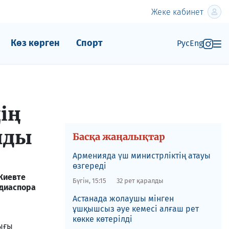
Жеке кабинет
Көз көрген
Спорт
Рус
Eng
ің
лды
Басқа жаңалықтар
Арменияда үш министрліктің атауы
өзгереді
Киевте
Бүгін, 15:15
32 рет қаралды
 диаспора
Астанада жолаушы мінген
ұшқышсыз әуе кемесі алғаш рет
көкке көтерілді
ығы