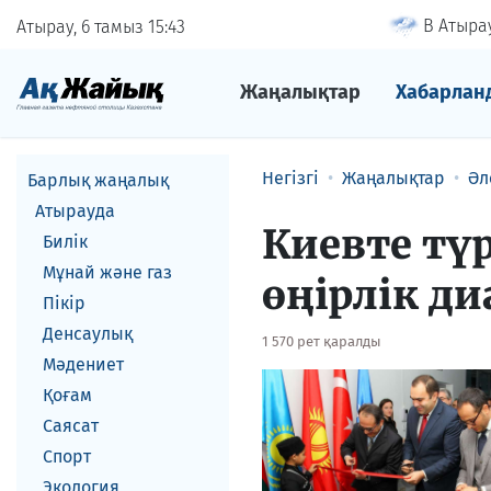
В Атырау
Атырау, 6 тамыз
15
43
Жаңалықтар
Хабарлан
Негізгі
Жаңалықтар
Әл
Барлық жаңалық
Атырауда
Киевте тү
Билік
Мұнай және газ
өңірлік д
Пікір
Денсаулық
1 570 рет қаралды
Мәдениет
Қоғам
Саясат
Спорт
Экология