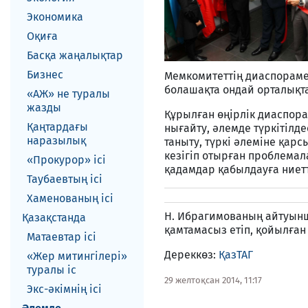
Экономика
Оқиға
Басқа жаңалықтар
Бизнес
Мемкомитеттің диаспораме
болашақта ондай орталықт
«АЖ» не туралы
жазды
Құрылған өңірлік диаспор
Қаңтардағы
нығайту, әлемде түркітіл
наразылық
таныту, түркі әлеміне қарс
кезігіп отырған проблема
«Прокурор» ісі
қадамдар қабылдауға ниетт
Таубаевтың ісі
Хаменованың ісі
Н. Ибрагимованың айтуынш
Қазақстанда
қамтамасыз етіп, қойылған
Матаевтар ici
Дереккөз:
ҚазТАГ
«Жер митингілері»
туралы іс
29 желтоқсан 2014, 11:17
Экс-әкiмнiң iсi