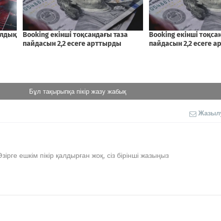
Бұл тақырыпқа пікір жазу жабық
Жазыл
Әзірге ешкім пікір қалдырған жоқ, сіз бірінші жазыңыз