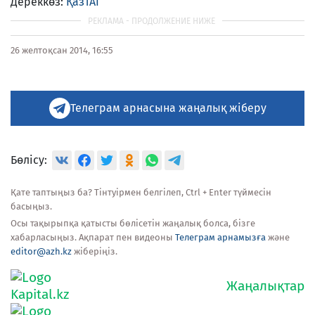
Дереккөз:
ҚазТАГ
26 желтоқсан 2014, 16:55
Телеграм арнасына жаңалық жіберу
Бөлісу:
Қате таптыңыз ба? Тінтуірмен белгілеп, Ctrl + Enter түймесін
басыңыз.
Осы тақырыпқа қатысты бөлісетін жаңалық болса, бізге
хабарласыңыз. Ақпарат пен видеоны
Телеграм арнамызға
және
editor@azh.kz
жіберіңіз.