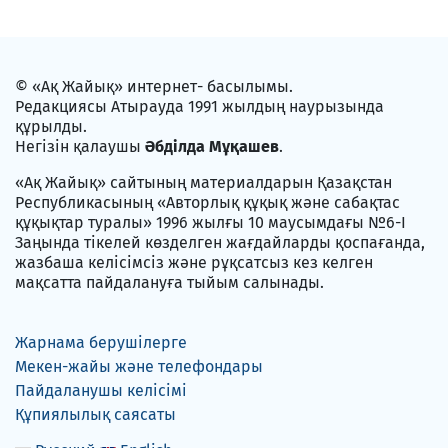
© «Ақ Жайық» интернет- басылымы.
Редакциясы Атырауда 1991 жылдың наурызында
құрылды.
Негізін қалаушы
Әбділда Мұқашев
.
«Ақ Жайық» сайтының материалдарын Қазақстан
Республикасының «Авторлық құқық және сабақтас
құқықтар туралы» 1996 жылғы 10 маусымдағы №6-I
Заңында тікелей көзделген жағдайларды қоспағанда,
жазбаша келісімсіз және рұқсатсыз кез келген
мақсатта пайдалануға тыйым салынады.
Жарнама берушілерге
Мекен-жайы және телефондары
Пайдаланушы келісімі
Құпиялылық саясаты