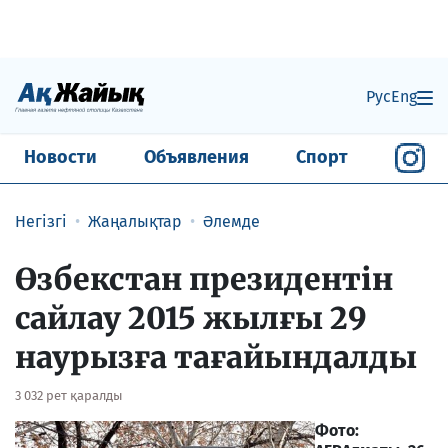
Рус
Eng
Новости
Объявления
Спорт
Негізгі
Жаңалықтар
Әлемде
Өзбекстан президентін
сайлау 2015 жылғы 29
наурызға тағайындалды
3 032 рет қаралды
Фото: