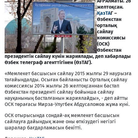
AFP
Алматы. 26
желтоқсан.
ҚазТА
Г –
Өзбекстан
орталық
сайлау
комиссиясы
(ОСК)
Өзбекстан
президентін сайлау күнін жариялады, деп хабарлады
Өзбек телеграф агенттігінен (ӨзТАГ).
«Мемлекет басшысын сайлау 2015 жылғы 29 наурызға
тағайындалды. Осыған байланысты Орталық сайлау
комиссиясы 2014 жылғы 26 желтоқсаннан бастап
Өзбекстан президенті сайлау бойынша сайлау
науқанының басталғанын жариялайды», - деп айтты
ОСК төрағасы Мирза-Улугбек Абдусаломов жұма күні.
ОСК отырысында сондай-ақ мемлекет басшысын
сайлауға дайындық және оны өткізудегі негізгі
шаралар бағдарламасын бекітті.