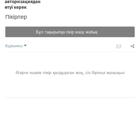
Пікірлер
Бұл тақырыпқа пікір жазу жабық
Бұрынғы
Әзірге ешкім пікір қалдырған жоқ, сіз бірінші жазыңыз