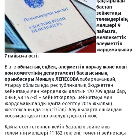
қаңтарынан
бастап
зейнетақы
төлемдерінің
мөлшері 9
пайызға,
мемлекеттік
әлеуметтік
жәрдемақылар
7 пайызға өсті.
Бізге
облыстық еңбек, әлеуметтік қорғау және көші-
қон комитетінің департаменті басшысының
орынбасары Мәншүк ЛЕПЕСОВА
хабарлағандай,
Атырау облысында республикалық бюджеттен
зейнетақы мен жәрдемақы алатын 170 709 адам бар,
оның 48 142-сі – зейнеткерлер. Зейнетақы мен
жәрдемақыларды қайта есептеу 2014 жылдың
желтоқсанында жүргізілді. Алушыларға ешқандай
қосымша құжаттар әкелудің қажеті жоқ.
Қайта есептегеннен кейін базалық зейнетақы
төлемінің мөлшері 11 182 теңгені, төменгі зейнетақы –