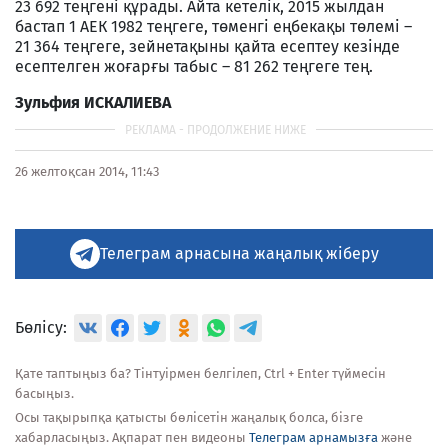
23 692 теңгені құрады. Айта кетелік, 2015 жылдан
бастап 1 АЕК 1982 теңгеге, төменгі еңбекақы төлемі –
21 364 теңгеге, зейнетақыны қайта есептеу кезінде
есептелген жоғарғы табыс – 81 262 теңгеге тең.
Зульфия ИСКАЛИЕВА
26 желтоқсан 2014, 11:43
Телеграм арнасына жаңалық жіберу
Бөлісу:
Қате таптыңыз ба? Тінтуірмен белгілеп, Ctrl + Enter түймесін
басыңыз.
Осы тақырыпқа қатысты бөлісетін жаңалық болса, бізге
хабарласыңыз. Ақпарат пен видеоны
Телеграм арнамызға
және