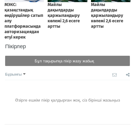
Пікірлер
Бұл тақырыпқа пікір жазу жабық
Бұрынғы
Әзірге ешкім пікір қалдырған жоқ, сіз бірінші жазыңыз