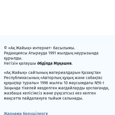
© «Ақ Жайық» интернет- басылымы.
Редакциясы Атырауда 1991 жылдың наурызында
құрылды.
Негізін қалаушы
Әбділда Мұқашев
.
«Ақ Жайық» сайтының материалдарын Қазақстан
Республикасының «Авторлық құқық және сабақтас
құқықтар туралы» 1996 жылғы 10 маусымдағы №6-I
Заңында тікелей көзделген жағдайларды қоспағанда,
жазбаша келісімсіз және рұқсатсыз кез келген
мақсатта пайдалануға тыйым салынады.
Жарнама берушілерге