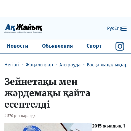
Рус
Eng
Новости
Объявления
Спорт
Негізгі
Жаңалықтар
Атырауда
Басқа жаңалықтар
Зейнетақы мен
жәрдемақы қайта
есептелді
4 570 рет қаралды
2015
жылдың 1