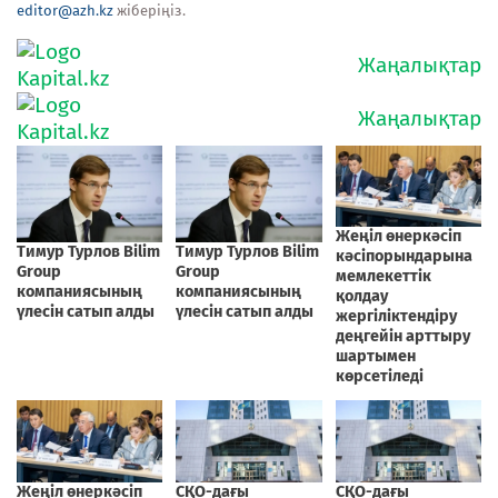
editor@azh.kz
жіберіңіз.