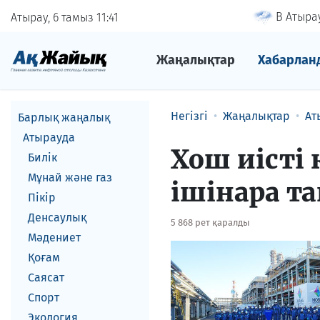
В Атырау
Атырау, 6 тамыз
11
41
Жаңалықтар
Хабарлан
Негізгі
Жаңалықтар
Ат
Барлық жаңалық
Атырауда
Хош иісті 
Билік
Мұнай және газ
ішінара 
Пікір
Денсаулық
5 868 рет қаралды
Мәдениет
Қоғам
Саясат
Спорт
Экология