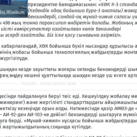
президентке баяндамасынан:
«ХӨК К-3 стан
(Кедендік одақ бойынша Еуро-3 аналогы) жоғ
бензиндерді, сондай-ақ мұнай-химия саласы ү
н 496 мың тонна параксилол өндіретін болады. Жобаның 
 иісті көмірсутектер азайтылған көлік бензиндері
әсерді азайтады. Біз іске қосу сынағына әзірміз!».
і хабарлағандай, ХӨК бойынша бүкіл нысандар құрылысы 
енінің жобасы бойынша технологиялық жабдықтарды монт
жүргізілуде.
шыққан кезде зауыттағы жоғары октанды бензиндерді шығ
рең өңдеу кешені қуаттылыққа шыққан кезде үш есеге арт
десінде пайдалануға беруі тиіс еді. Кешеуілдеу жобалау м
Инжиниринг) және жергілікті стандарттардағы айырмашыл
еткізу кезеңінде орын алды. Нәтижесінде қазір АМӨЗ-де 
 АИ-92-ден АИ-103-ке дейінгі бензиндерді шығаруға мүмкі
уға берді. «Мұнай-химия» нұсқасы бойынша жабдықтарды 
ші жартыжылдығының соңында күтілуде.