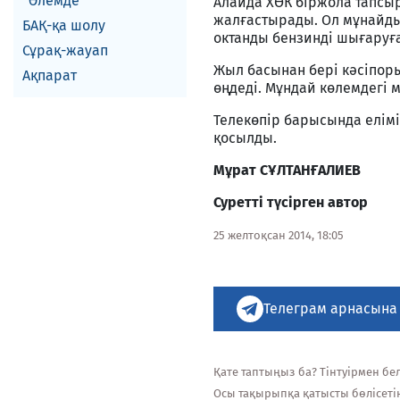
Әлемде
Алайда ХӨК біржола тапсыр
жалғастырады. Ол мұнайды 
БАҚ-қа шолу
октанды бензинді шығаруға
Сұрақ-жауап
Жыл басынан бері кәсіпо
Ақпарат
өңдеді. Мұндай көлемдегі 
Телекөпір барысында елімі
қосылды.
М
ұ
рат С
Ұ
ЛТАН
Ғ
АЛИЕВ
Суретті түсірген автор
25 желтоқсан 2014, 18:05
Телеграм арнасына
Қате таптыңыз ба? Тінтуірмен белг
Осы тақырыпқа қатысты бөлісеті