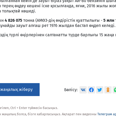
ылғаннан кейін де зауыт біраз уақыт АИ-80 бензинін шығ
терең өңдеу кешені іске қосылғанда, яғни, 2016 жылы жо
 толықтай көшеді.
рын
4 826 075
тонна (АМӨЗ-дің өндірістік қуаттылығы -
5 млн
мұнайды зауыт алғаш рет 1976 жылдан бастап өңдеп келеді.
здің түрлі өңірлерінен салтанатты түрде барлығы 15 жаңа 
 жаңалық жіберу
Бөлісу:
ілеп, Ctrl + Enter түймесін басыңыз.
н жаңалық болса, бізге хабарласыңыз. Ақпарат пен видеоны
Телеграм а