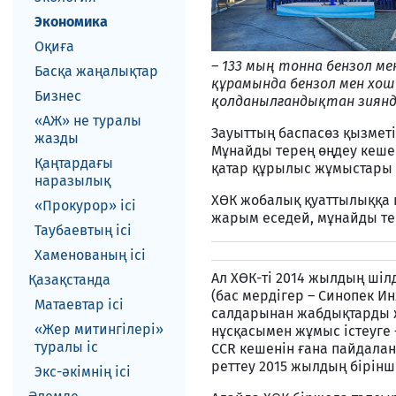
Экономика
Оқиға
– 133 мың тонна бензол ме
Басқа жаңалықтар
құрамында бензол мен хош
Бизнес
қолданылғандықтан зиянды 
«АЖ» не туралы
Зауыттың баспасөз қызмет
жазды
Мұнайды терең өңдеу кеш
Қаңтардағы
қатар құрылыс жұмыстары 
наразылық
ХӨК жобалық қуаттылыққа 
«Прокурор» ісі
жарым еседей, мұнайды те
Таубаевтың ісі
Хаменованың ісі
Ал ХӨК-ті 2014 жылдың шіл
Қазақстанда
(бас мердігер – Синопек 
Матаевтар ici
салдарынан жабдықтарды ж
«Жер митингілері»
нұсқасымен жұмыс істеуге –
туралы іс
CCR кешенін ғана пайдалан
реттеу 2015 жылдың бірін
Экс-әкiмнiң iсi