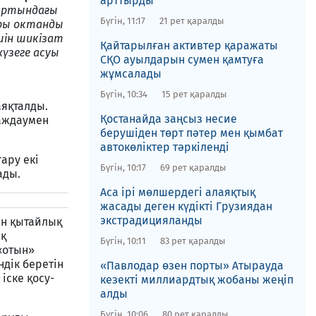
арттырды
дартындағы
Бүгін, 11:17
21 рет қаралды
ары октанды
шін шикізат
Қайтарылған активтер ​қаражаты
жүзеге асуы
СҚО ауылдарын сумен қамтуға
жұмсалады
Бүгін, 10:34
15 рет қаралды
аяқталды.
Қостанайда заңсыз несие
аждаумен
берушіден төрт пәтер мен қымбат
автокөліктер тәркіленді
ару екі
Бүгін, 10:17
69 рет қаралды
ады.
​Аса ірі мөлшердегі алаяқтық
жасады деген күдікті Грузиядан
экстрадицияланды
ен қытайлық
ық
Бүгін, 10:11
83 рет қаралды
«отын»
ндік беретін
​«Павлодар өзен порты» Атырауда
іске қосу-
кезекті миллиардтық жобаны жеңіп
алды
Бүгін, 10:06
80 рет қаралды