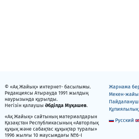
© «Ақ Жайық» интернет- басылымы.
Жарнама бе
Редакциясы Атырауда 1991 жылдың
Мекен-жайы
наурызында құрылды.
Пайдаланушы
Негізін қалаушы
Әбділда Мұқашев
.
Құпиялылық
«Ақ Жайық» сайтының материалдарын
Русский
Қазақстан Республикасының «Авторлық
құқық және сабақтас құқықтар туралы»
1996 жылғы 10 маусымдағы №6-I