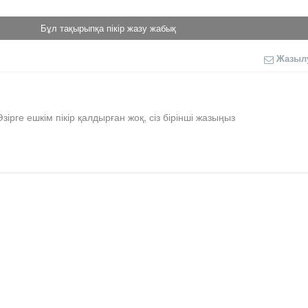
Бұл тақырыпқа пікір жазу жабық
Жазыл
Әзірге ешкім пікір қалдырған жоқ, сіз бірінші жазыңыз