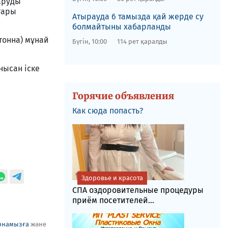
аруды
ғары
​Атырауда 6 тамызда қай жерде су
болмайтыны хабарланды
тонна) мұнай
Бүгін, 10:00
114 рет қаралды
нысан іске
Горячие объявления
Как сюда попасть?
Здоровье и красота
СПА оздоровительные процедуры
приём посетителей...
рнамызға
және