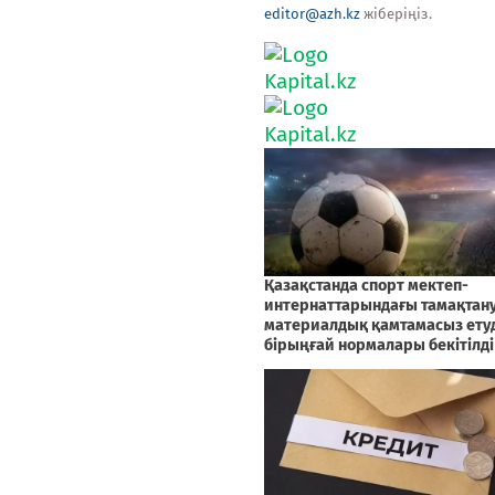
editor@azh.kz
жіберіңіз.