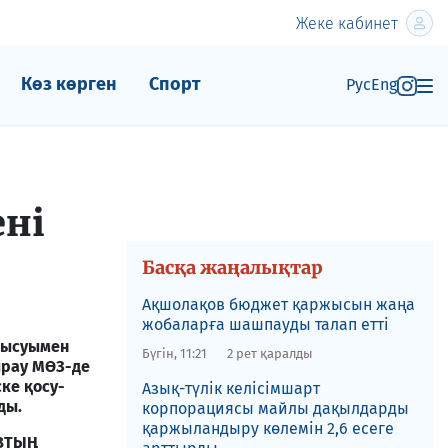
Жеке кабинет
Көз көрген
Спорт
Рус
Eng
ені
Басқа жаңалықтар
Ақшолақов бюджет қаржысын жаңа
жобаларға шашпауды талап етті
тысуымен
Бүгін, 11:21
2 рет қаралды
ырау МӨЗ-де
ске қосу-
Азық-түлік келісімшарт
ды.
корпорациясы майлы дақылдарды
қаржыландыру көлемін 2,6 есеге
ЕВТЫҢ