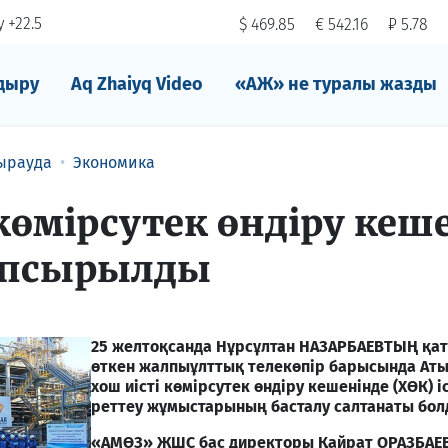
 +22.5
$ 469.85
€ 542.16
₽ 5.78
дыру
Aq Zhaiyq Video
«АЖ» не туралы жазды
ырауда
Экономика
көмірсутек өндіру кеш
тапсырылды
25 желтоқсанда Нұрсұлтан НАЗАРБАЕВТЫҢ қа
өткен жалпыұлттық телекөпір барысында Ат
хош иісті көмірсутек өндіру кешенінде (ХӨК) і
реттеу жұмыстарының басталу салтанаты бол
«АМӨЗ» ЖШС бас директоры Қайрат ОРАЗБА