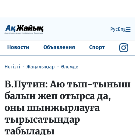
Рус
Eng
Новости
Объявления
Спорт
Негізгі
Жаңалықтар
Әлемде
В.Путин: Аю тып-тыныш
балын жеп отырса да,
оны шынжырлауға
тырысатындар
табылады