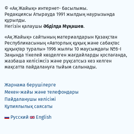
© «Ақ Жайық» интернет- басылымы.
Редакциясы Атырауда 1991 жылдың наурызында
құрылды.
Негізін қалаушы
Әбділда Мұқашев
.
«Ақ Жайық» сайтының материалдарын Қазақстан
Республикасының «Авторлық құқық және сабақтас
құқықтар туралы» 1996 жылғы 10 маусымдағы №6-I
Заңында тікелей көзделген жағдайларды қоспағанда,
жазбаша келісімсіз және рұқсатсыз кез келген
мақсатта пайдалануға тыйым салынады.
Жарнама берушілерге
Мекен-жайы және телефондары
Пайдаланушы келісімі
Құпиялылық саясаты
Русский
English