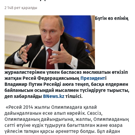
2 148 рет қаралды
Бүгін өз елінің
журналистерімен үлкен баспасөз мәслихатын өткізіп
жатқан Ресей Федерациясының
Президент
і
Владимир Путин Ресейді аюға теңеп, басқа елдермен
байланысын осындай мысалмен түсіндіруге тырысты,
деп хабарлайды
BNews.kz
тілшісі.
«Ресей 2014 жылғы Олимпиадаға қалай
дайындалғанын еске алып көрейік. Сөзсіз,
Олимпиаданың дайындығына, жалпы, Олимпиаданың
сәтті өтуіне күдік тудыруға бағытталған және өзара
үйлесім тапқан қарсы әрекеттер болды. Бұл айдан