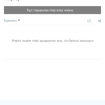
Бұл тақырыпқа пікір жазу жабық
Бұрынғы
Әзірге ешкім пікір қалдырған жоқ, сіз бірінші жазыңыз