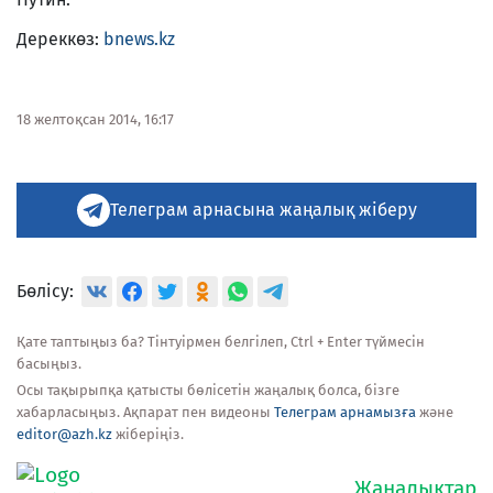
Дереккөз:
bnews.kz
18 желтоқсан 2014, 16:17
Телеграм арнасына жаңалық жіберу
Бөлісу:
Қате таптыңыз ба? Тінтуірмен белгілеп, Ctrl + Enter түймесін
басыңыз.
Осы тақырыпқа қатысты бөлісетін жаңалық болса, бізге
хабарласыңыз. Ақпарат пен видеоны
Телеграм арнамызға
және
editor@azh.kz
жіберіңіз.