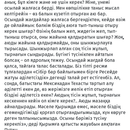
анық. Бұл кімге және не үшін керек? Міне, үнемі
осылай жалғаса берді. Мен көпшілікке таныс мысал
келтірейін – өз балын күзетіп отырған аю бар.
Осындай жағдайлар жалғаса бергендіктен, кейде өзім
де ойлаймын: бәлкім біздің аюға тып-тыныш отыру
керек шығар? Өзінің балын жеп, жидегін жеп, тып-
тыныш отырса, оны жайына қалдыратын шығар? Жоқ,
аюды жайына қалдырмайды, оны шынжырлауға
тырысады. Шынжырлап алған соң тісін жұлып,
тырнағын сындырады. Бүгінгі түсінікпен айтатын
болсақ – ол ядролық тежеу. Осындай жағдай бола
қалса, тайгаға талас басталады. Біз тіпті ресми
тұлғалардан «Сібір бар байлығымен бірге Ресейде
жатуы әділетсіздік» дегенді талай рет естігенбіз. Ал,
сонда, батыстағы Мексикадан Техасты тартып алу
әділетті екен де, өз жерімізге иелік етіп отырған
біздікі әділетсіз екен? Аюдың тісін жұлып, тырнағын
кескеннен кейін ол кімге керек?.. Аюды мазаққа
айналдырады. Мәселе Қырымда емес, мәселе біздің
егемендігімізді қорғап отырғандығымызда, күн көруге
деген талпынысымызда. Осыны бәріміз түсіну
керекпіз»,-деді Қырымға қатысты жауабын аяқтаған
Путин.