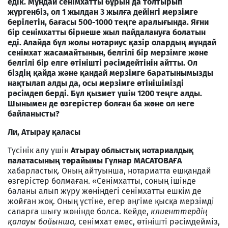
едік. Мұндай сенімхатты бұрын да толтырып
жүргенбіз, ол 1 жылдан 3 жылға дейінгі мерзімге
берілетін, бағасы 500-1000 теңге аралығында. Яғни
бір сенімхатты бірнеше жыл пайдалануға болатын
еді. Алайда бұл жолы нотариус қазір олардың мұндай
сенімхат жасамайтынын, белгілі бір мерзімге және
белгілі бір елге өтінішті рәсімдейтінін айтты. Ол
біздің қайда және қандай мерзімге баратынымызды
нақтылап алды да, осы мерзімге өтінішімізді
рәсімдеп берді. Бұл қызмет үшін 1200 теңге алды.
Шынымен де өзгерістер болған ба және ол неге
байланысты?
Ли, Атырау қаласы
Түсінік алу үшін
Атырау облыстық нотариалдық
палатасының төрайымы Гүлнар МАСАТОВАҒА
хабарластық. Оның айтуынша, нотариатта ешқандай
өзгерістер болмаған. «Сенімхатты, соның ішінде
баланы алып жүру жөніндегі сенімхатты ешкім де
жойған жоқ. Оның үстіне, егер әңгіме қысқа мерзімді
сапарға шығу жөнінде болса. Кейде,
клиенттердің
қалауы бойынша,
сенімхат емес, өтінішті рәсімдейміз,