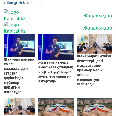
editor@azh.kz
жіберіңіз.