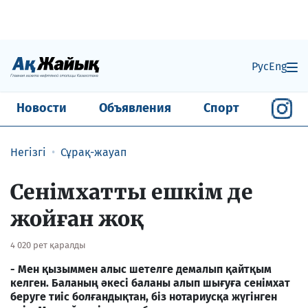
Рус
Eng
Новости
Объявления
Спорт
Негізгі
Сұрақ-жауап
Сенімхатты ешкім де
жойған жоқ
4 020 рет қаралды
-
Мен қызыммен алыс шетелге демалып қайтқым
келген. Баланың әкесі баланы алып шығуға сенімхат
беруге тиіс болғандықтан, біз нотариусқа жүгінген