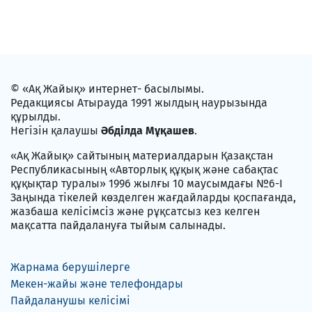
© «Ақ Жайық» интернет- басылымы.
Редакциясы Атырауда 1991 жылдың наурызында
құрылды.
Негізін қалаушы
Әбділда Мұқашев
.
«Ақ Жайық» сайтының материалдарын Қазақстан
Республикасының «Авторлық құқық және сабақтас
құқықтар туралы» 1996 жылғы 10 маусымдағы №6-I
Заңында тікелей көзделген жағдайларды қоспағанда,
жазбаша келісімсіз және рұқсатсыз кез келген
мақсатта пайдалануға тыйым салынады.
Жарнама берушілерге
Мекен-жайы және телефондары
Пайдаланушы келісімі