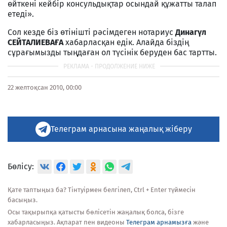
өйткені кейбір консульдықтар осындай құжатты талап
етеді».
Сол кезде біз өтінішті рәсімдеген нотариус
Динагүл
СЕЙТАЛИЕВАҒА
хабарласқан едік. Алайда біздің
сұрағымызды тыңдаған ол түсінік беруден бас тартты.
22 желтоқсан 2010, 00:00
Телеграм арнасына жаңалық жіберу
Бөлісу:
Қате таптыңыз ба? Тінтуірмен белгілеп, Ctrl + Enter түймесін
басыңыз.
Осы тақырыпқа қатысты бөлісетін жаңалық болса, бізге
хабарласыңыз. Ақпарат пен видеоны
Телеграм арнамызға
және