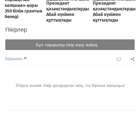
Пікірлер
Бұл тақырыпқа пікір жазу жабық
Бұрынғы
Әзірге ешкім пікір қалдырған жоқ, сіз бірінші жазыңыз