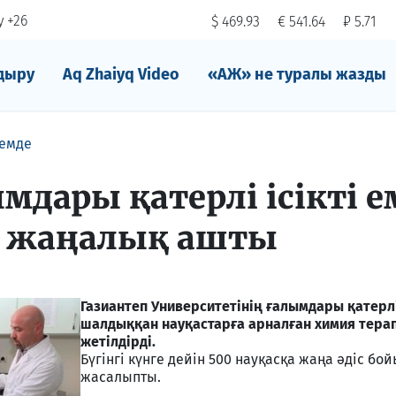
 +26
$ 469.93
€ 541.64
₽ 5.71
дыру
Aq Zhaiyq Video
«АЖ» не туралы жазды
емде
мдары қатерлі ісікті е
а жаңалық ашты
Газиантеп Университетінің ғалымдары қатерлі
шалдыққан науқастарға арналған химия терап
жетілдірді.
Бүгінгі күнге дейін 500 науқасқа жаңа әдіс бо
жасалыпты.