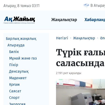
В Атырау
Атырау, 8 тамыз
03
11
Жаңалықтар
Хабарлан
Негізгі
Жаңалықтар
Әл
Барлық жаңалық
Атырауда
Түрік ғалы
Билік
Мұнай және газ
саласынд
Пікір
Денсаулық
2 191 рет қаралды
Мәдениет
Қоғам
Саясат
Спорт
Экология