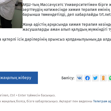
АҚШ-тың Массачусетс Университетімен бірге ж
зерттеудің нәтижесінде химия терапия емінің
барынша төмендетілді, деп хабарлайды trt.net.
Жаңа әдістің арқасында химия терапия кезінд
жасушаларды аман алып қалудың мүмкіндігі т
қатерлі ісік дәрілерінің орынсыз қолданылуының да алд
 жаңалық жіберу
Бөлісу:
ілеп, Ctrl + Enter түймесін басыңыз.
н жаңалық болса, бізге хабарласыңыз. Ақпарат пен видеоны
Телеграм а