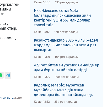
Кеше, 16:56
130 рет қаралды
үргізілген
 зияны
Нью-Мексико соты​: Meta
tr.
балалардың психикасына зиян
келтіргені үшін 567 млн доллар
е сау
төлеуі тиіс
уып отыр.
Кеше, 15:12
170 рет қаралды
ын алмақ.
Қазақстандықтар 2026 жылы жедел
жәрдемді 5 миллионнан астам рет
шақырған
Кеше, 14:30
164 рет қаралды
«27 рет битамен ұрған»: Семейде ер
адам бұрынғы әйелін өлтірді
Кеше, 14:04
190 рет қаралды
Кадрлық өзгеріс: Мұратжан
Мұсайбеков АМӨЗ-дің жаңа
директоры болып ​тағайындалды
рнамызға
және
Кеше, 13:52
254 рет қаралды