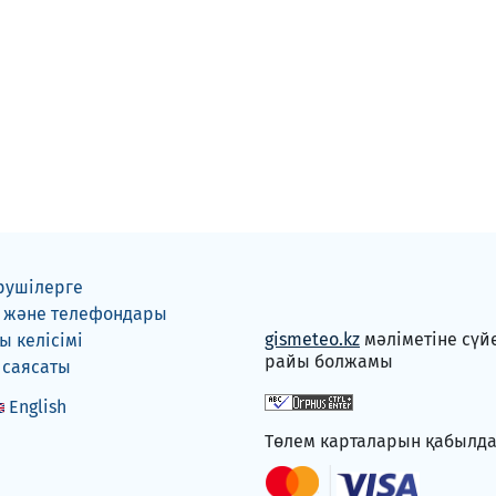
рушілерге
 және телефондары
gismeteo.kz
мәліметіне сүй
 келісімі
райы болжамы
 саясаты
English
Төлем карталарын қабылд