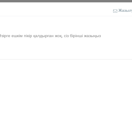
Жазыл
Әзірге ешкім пікір қалдырған жоқ, сіз бірінші жазыңыз