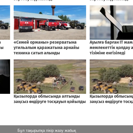
Бұл тақырыпқа пікір жазу жабық