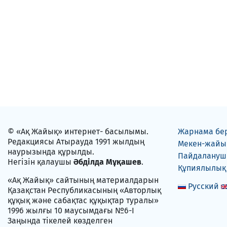
© «Ақ Жайық» интернет- басылымы.
Жарнама бе
Редакциясы Атырауда 1991 жылдың
Мекен-жайы
наурызында құрылды.
Пайдаланушы
Негізін қалаушы
Әбділда Мұқашев
.
Құпиялылық
«Ақ Жайық» сайтының материалдарын
Русский
Қазақстан Республикасының «Авторлық
құқық және сабақтас құқықтар туралы»
1996 жылғы 10 маусымдағы №6-I
Заңында тікелей көзделген