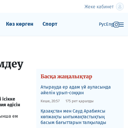
Жеке кабинет
Көз көрген
Спорт
Рус
Eng
мдеу
Басқа жаңалықтар
Атырауда ер адам үй ауласында
әйелін ұрып-соққан
 ісікке
Кеше, 20:57
175 рет қаралды
ия әдісін
Қазақстан мен Сауд Арабиясы
йынша ем
көпжақты ынтымақтастықтың
басым бағыттарын талқылады