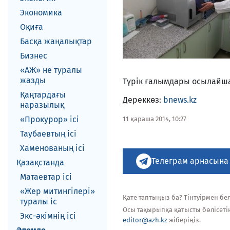
Экономика
Оқиға
Басқа жаңалықтар
Бизнес
«АЖ» не туралы
жазды
Түрік ғалымдары осылайша 
Қаңтардағы
Дереккөз:
bnews.kz
наразылық
«Прокурор» ісі
11 қараша 2014, 10:27
Таубаевтың ісі
Хаменованың ісі
Телеграм арнасына
Қазақстанда
Матаевтар ici
«Жер митингілері»
Қате таптыңыз ба? Тінтуірмен белг
туралы іс
Осы тақырыпқа қатысты бөлісеті
Экс-әкiмнiң iсi
editor@azh.kz
жіберіңіз.