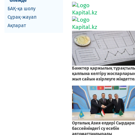
Әлемде
БАҚ-қа шолу
Сұрақ-жауап
Ақпарат