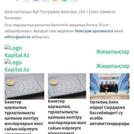
Қате таптыңыз ба? Тінтуірмен белгілеп, Ctrl + Enter түймесін
басыңыз.
Осы тақырыпқа қатысты бөлісетін жаңалық болса, бізге
хабарласыңыз. Ақпарат пен видеоны
Телеграм арнамызға
және
editor@azh.kz
жіберіңіз.