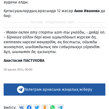
ауданы алды.
Қатысушылардың арасында 12 жасар
Анна Иванова
да
бар:
-
Маған оқпен ату спорты қат-ты ұнайды, -
дейді ол
.
– Бірнеше айдан бері ғана шұғылданып жүрсем да,
көптеген нәрсені меңгердім, ең бастысы, ойымды
жинақтап, шыдамдылық пен сабырлыққа үйрендім.
Бұл, шынымен де, қызықты.
Анастасия ПАСТУХОВА
30 қазан 2014, 00:00
Телеграм арнасына жаңалық жіберу
Бөлісу: