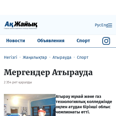
Рус
Eng
Новости
Объявления
Спорт
Негізгі
Жаңалықтар
Атырауда
Спорт
Мергендер Атырауда
2 354 рет қаралды
Атырау мұнай және газ
технологиялық колледжінде
оқпен атудан бірінші облыс
чемпионаты өтті.