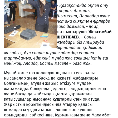
-
Қазақстанда оқпен ату
спорты Алматы,
Шымкент, Павлодар және
Астана сияқты өңірлерде
ғана дамыған, -
дейді
жаттықтырушы
Жексембай
ШЕКТІБАЕВ.
–
Соңғы
жылдары біз Атырауда
бірталай оң қадамдар
жасадық, бұл спорт түріне адамдар көптеп
тартудамыз, өйткені, мұнда жас ерекшеліктің еш
мәні жоқ. Алайда, басты мәселе – база жоқ.
Мұнай және газ колледжінің шағын ескі залы
нысаналар және басқа да қажетті жабдықтары
болғанымен, атудан жарыс өткізуге мүлдем
жарамайды. Солқылдақ еденге, залдың тарлығына
және басқа да жайсыздықтарға қарамастан
қатысушылар нысанаға құштарлықпен оқ атуда.
Жарыстың қорытындысында Атырау қаласы
командасы үздік атанып, екінші және үшінші
орындарды, сәйкесінше, Құрманғазы және Махамбет