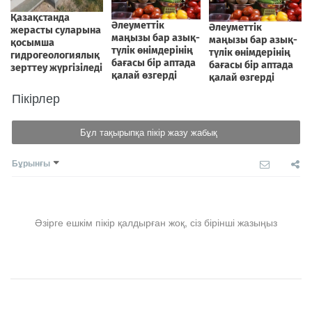
Пікірлер
Бұл тақырыпқа пікір жазу жабық
Бұрынғы
Әзірге ешкім пікір қалдырған жоқ, сіз бірінші жазыңыз