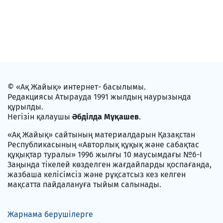
© «Ақ Жайық» интернет- басылымы.
Редакциясы Атырауда 1991 жылдың наурызында
құрылды.
Негізін қалаушы
Әбділда Мұқашев
.
«Ақ Жайық» сайтының материалдарын Қазақстан
Республикасының «Авторлық құқық және сабақтас
құқықтар туралы» 1996 жылғы 10 маусымдағы №6-I
Заңында тікелей көзделген жағдайларды қоспағанда,
жазбаша келісімсіз және рұқсатсыз кез келген
мақсатта пайдалануға тыйым салынады.
Жарнама берушілерге