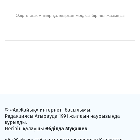
Әзірге ешкім пікір қалдырған жоқ, сіз бірінші жазыңыз
© «Ақ Жайық» интернет- басылымы.
Редакциясы Атырауда 1991 жылдың наурызында
құрылды.
Негізін қалаушы
Әбділда Мұқашев
.
«Ақ Жайық» сайтының материалдарын Қазақстан