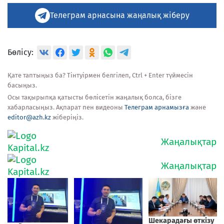
Телеграм арнасына жаңалық жіберу
Бөлісу:
Қате таптыңыз ба? Тінтуірмен белгілеп, Ctrl + Enter түймесін
басыңыз.
Осы тақырыпқа қатысты бөлісетін жаңалық болса, бізге
хабарласыңыз. Ақпарат пен видеоны
Телеграм арнамызға
және
editor@azh.kz
жіберіңіз.