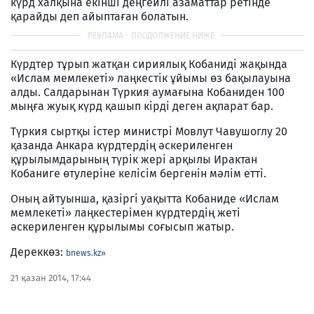
күрд халқына екінші деңгейлі азаматтар ретінде
қарайды деп айыптаған болатын.
Күрдтер тұрып жатқан сириялық Кобаниді жақында
«Ислам мемлекеті» лаңкестік ұйымы өз бақылауына
алды. Салдарынан Түркия аумағына Кобаниден 100
мыңға жуық күрд қашып кірді деген ақпарат бар.
Түркия сыртқы істер министрі Мовлут Чавушоглу 20
қазанда Анкара күрдтердің әскериленген
құрылымдарының түрік жері арқылы Ирактан
Кобаниге өтулеріне келісім бергенін мәлім етті.
Оның айтуынша, қазіргі уақытта Кобаниде «Ислам
мемлекеті» лаңкестерімен күрдтердің жеті
әскериленген құрылымы соғысып жатыр.
Дереккөз:
bnews.kz»
21 қазан 2014, 17:44