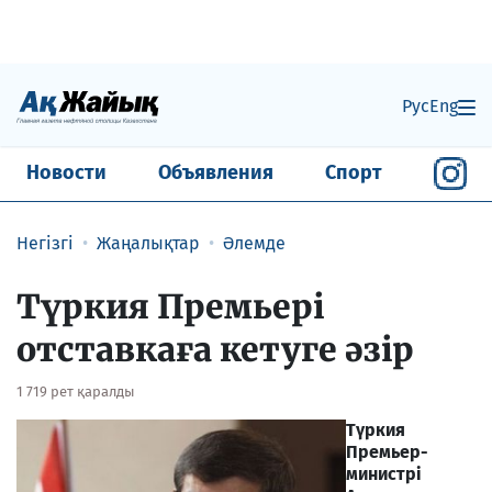
Рус
Eng
Новости
Объявления
Спорт
Негізгі
Жаңалықтар
Әлемде
Түркия Премьері
отставкаға кетуге әзір
1 719 рет қаралды
Түркия
Премьер-
министрі