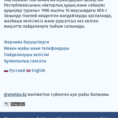
Республикасының «Авторлық құқық және сабақтас
құқықтар туралы» 1996 жылғы 10 маусымдағы №6-I
Заңында тікелей көзделген жағдайларды қоспағанда,
жазбаша келісімсіз және рұқсатсыз кез келген
мақсатта пайдалануға тыйым салынады.
Жарнама берушілерге
Мекен-жайы және телефондары
Пайдаланушы келісімі
Құпиялылық саясаты
Русский
English
gismeteo.kz
мәліметіне сүйенген ауа-райы болжамы
Төлем карталарын қабылдаймыз