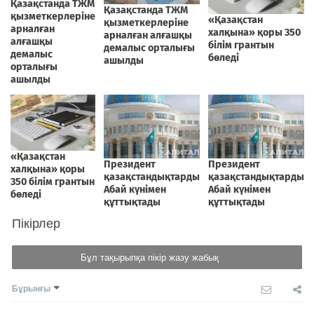
Пікірлер
Бұл тақырыпқа пікір жазу жабық
Бұрынғы