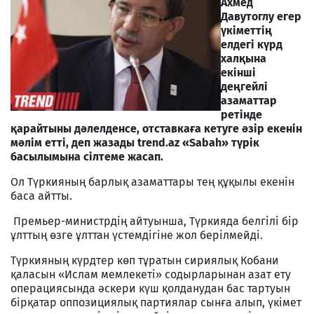
Ахмед
Давутоглу егер
үкіметтің
елдегі күрд
халқына
екінші
деңгейлі
азаматтар
ретінде
қарайтыны дәлелденсе, отставкаға кетуге әзір екенін
мәлім етті, деп жазады trend.az «Sabah» түрік
басылымына сілтеме жасап.
Ол Түркияның барлық азаматтары тең құқылы екенін
баса айтты.
Премьер-министрдің айтуынша, Түркияда белгілі бір
ұлттың өзге ұлттан үстемдігіне жол берілмейді.
Түркияның күрдтер көп тұратын сириялық Кобани
қаласын «Ислам мемлекеті» содырларынан азат ету
операциясында әскери күш қолданудан бас тартуын
бірқатар оппозициялық партиялар сынға алып, үкімет