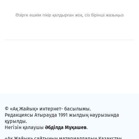
Әзірге ешкім пікір қалдырған жоқ, сіз бірінші жазыңыз
© «Ақ Жайық» интернет- басылымы.
Редакциясы Атырауда 1991 жылдың наурызында
құрылды.
Негізін қалаушы
Әбділда Мұқашев
.
«Ақ Жайық» сайтының материалдарын Қазақстан