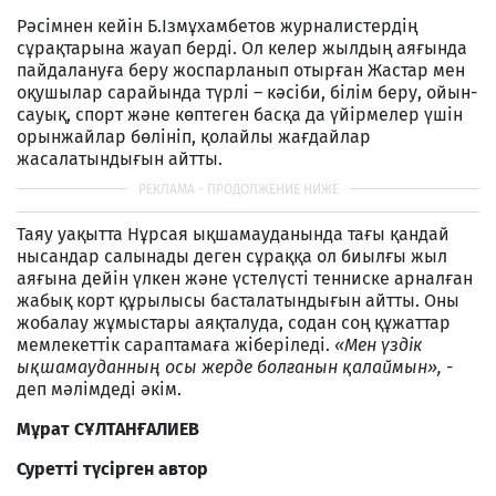
Рәсімнен кейін Б.Ізмұхамбетов журналистердің
сұрақтарына жауап берді. Ол келер жылдың аяғында
пайдалануға беру жоспарланып отырған Жастар мен
оқушылар сарайында түрлі – кәсіби, білім беру, ойын-
сауық, спорт және көптеген басқа да үйірмелер үшін
орынжайлар бөлініп, қолайлы жағдайлар
жасалатындығын айтты.
Таяу уақытта Нұрсая ықшамауданында тағы қандай
нысандар салынады деген сұраққа ол биылғы жыл
аяғына дейін үлкен және үстелүсті тенниске арналған
жабық корт құрылысы басталатындығын айтты. Оны
жобалау жұмыстары аяқталуда, содан соң құжаттар
мемлекеттік сараптамаға жіберіледі.
«Мен үздік
ықшамауданның осы жерде болғанын қалаймын»,
-
деп мәлімдеді әкім.
М
ұ
рат С
Ұ
ЛТАН
Ғ
АЛИЕВ
Суретті түсірген
автор