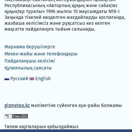
Республикасының «Авторлық құқық және сабақтас
құқықтар туралы» 1996 жылғы 10 маусымдағы №6-I
Заңында тікелей көзделген жағдайларды қоспағанда,
жазбаша келісімсіз және рұқсатсыз кез келген
мақсатта пайдалануға тыйым салынады.
Жарнама берушілерге
Мекен-жайы және телефондары
Пайдаланушы келісімі
Құпиялылық саясаты
Русский
English
gismeteo.kz
мәліметіне сүйенген ауа-райы болжамы
Төлем карталарын қабылдаймыз