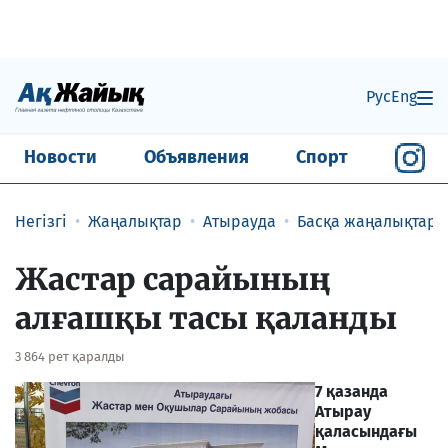
Рус
Eng
Новости
Объявления
Спорт
Негізгі
Жаңалықтар
Атырауда
Басқа жаңалықтар
Жастар сарайының
алғашқы тасы қаланды
3 864 рет қаралды
7 қазанда
Атырау
қаласындағы