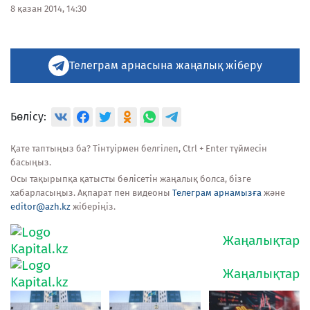
8 қазан 2014, 14:30
Телеграм арнасына жаңалық жіберу
Бөлісу:
Қате таптыңыз ба? Тінтуірмен белгілеп, Ctrl + Enter түймесін
басыңыз.
Осы тақырыпқа қатысты бөлісетін жаңалық болса, бізге
хабарласыңыз. Ақпарат пен видеоны
Телеграм арнамызға
және
editor@azh.kz
жіберіңіз.