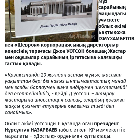
Мұз
сарайының
маңындағы
учаскеге
облыс әкімі
Бақтықожа
ІЗМҰХАМБЕТОВ
пен «Шеврон» корпорациясының директорлар
кеңесінің төрағасы Джон УОТСОН болашақ Жастар
мен оқушылар сарайының іргетасына «алғашқы
тасты» қалады.
«Қазақстанда 20 жылдан астам жұмыс жасаған
уақыттан бері біз нағыз ынтымақтастық мұнай
мен газды барлаумен және өндірумен шектелмейді
деп есептейтінбіз, -
дейді Д.Уотсон. –
Атырау
жастарына инвестиция салсақ, олардың қоғамға
жақсы қызмет етулеріне көмегіміз тиеді деп
санаймыз».
Облыс әкімі Уотсонды 6 қазанда оған
президент
Нұрсұлтан НАЗАРБАЕВ
табыс еткен ҚР мемлекеттік
марапаты – «Достық» орденімен құттықтады.