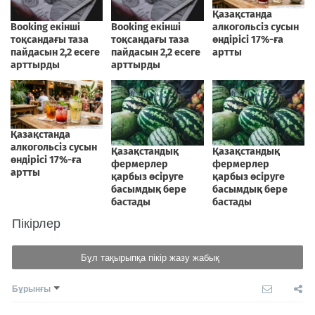
Пікірлер
Бұл тақырыпқа пікір жазу жабық
Бұрынғы