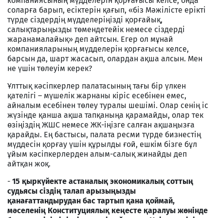
компаниясының мүдделерін қорғағысы келсе, онда
соларға барып, есіктерін қағып, «біз Мәжілісте ерікті
түрде сіздердің мүдделеріңізді қорғайық,
салықтарыңызды төмендетейік немесе сіздерді
жаранамалайық» деп айтсын. Егер ол мұнай
компанияларының мүдделерін қорғағысы келсе,
барсын да, шарт жасасып, олардан ақша алсын. Мен
не үшін төлеуім керек?
Ұлттық кәсіпкерлер палатасының тағы бір үлкен
қателігі – мүшелік жарнаны кіріс есебінен емес,
айналым есебінен төлеу туралы шешімі. Олар сенің іс
жүзінде қанша ақша тапқаныңа қарамайды, олар тек
өзіңіздің ЖШС немесе ЖК-іңізге салған ақшаңызға
қарайды. Ең бастысы, палата ресми түрде бизнестің
мүддесін қорғау үшін құрылды ғой, ешкім бізге бұл
ұйым кәсіпкерлерден алым-салық жинайды деп
айтқан жоқ.
-
15 қыркүйекте астаналық экономикалық соттың
судьясы сіздің талап арызыңызды
қанағаттандырудан бас тартып қана қоймай,
мәселенің Конституциялық кеңесте қаралуы жөнінде