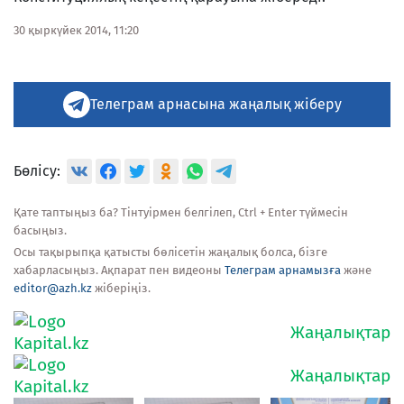
30 қыркүйек 2014, 11:20
Телеграм арнасына жаңалық жіберу
Бөлісу:
Қате таптыңыз ба? Тінтуірмен белгілеп, Ctrl + Enter түймесін
басыңыз.
Осы тақырыпқа қатысты бөлісетін жаңалық болса, бізге
хабарласыңыз. Ақпарат пен видеоны
Телеграм арнамызға
және
editor@azh.kz
жіберіңіз.