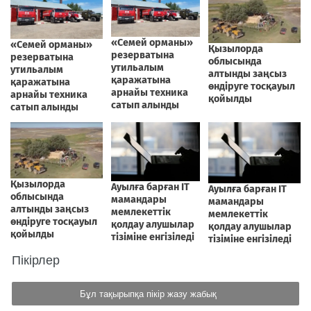
Пікірлер
Бұл тақырыпқа пікір жазу жабық