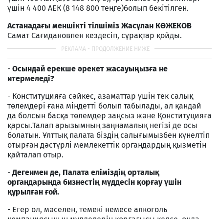
үшін 4 400 АЕК (8 148 800 теңге)болып бекітілген.
Астанадағы меншікті тілшіміз Жасұлан КӨЖЕКОВ
Самат Сағидановпен кездесіп, сұрақтар қойды.
-
Осындай ерекше әрекет жасауыңызға не
итермеледі?
- Конституцияға сәйкес, азаматтар үшін тек салық
төлемдері ғана міндетті болып табылады, ал қандай
да болсын басқа төлемдер заңсыз және Қонституцияға
қарсы.Талап арызымның заңнамалық негізі де осы
болатын. Ұлттық палата біздің салығымызбен күнелтіп
отырған дәстүрлі мемлекеттік органдардың қызметін
қайталап отыр.
-
Дегенмен де, Палата еліміздің орталық
органдарында бизнестің мүддесін қорғау үшін
құрылған ғой.
- Егер ол, мәселен, темекі немесе алкоголь