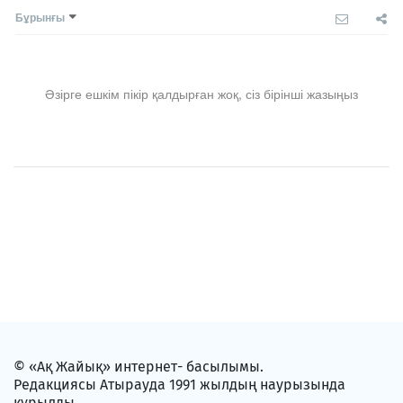
Бұрынғы
Әзірге ешкім пікір қалдырған жоқ, сіз бірінші жазыңыз
© «Ақ Жайық» интернет- басылымы.
Редакциясы Атырауда 1991 жылдың наурызында
құрылды.