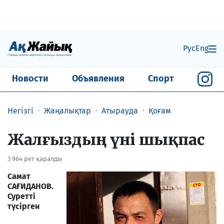
Рус
Eng
Новости
Объявления
Спорт
Негізгі
Жаңалықтар
Атырауда
Қоғам
Жалғыздың үні шықпас
3 964 рет қаралды
Самат
САҒИДАНОВ.
Суретті
түсірген