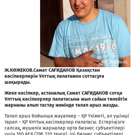
Ж.КӨЖЕКОВ.
Самат САҒИДАНОВ Қазақстан
кәсіпкерлерін Ұлттық палатамен соттасуға
шақырады.
Жеке кәсіпкер, астаналық Самат САҒИДАНОВ сотқа
Ұлттық кәсіпкерлер палатасына жыл сайын төлейтін
жарнаны алып тастау жөнінде талап арыз жазды.
Талап арыз бойынша жауапкер – ҚР Үкіметі, ал үшінші
тарап – ҚР Ұлттық кәсіпкерлер палатасы. Естеріңізге
салсақ, мүшелік жарналар орта бизнес субъектілері
үшін 160 АЕК (296 320 теңге), ірі бизнес субъектілері