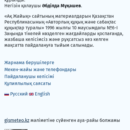
Негізін қалаушы
Әбділда Мұқашев
.
«Ақ Жайық» сайтының материалдарын Қазақстан
Республикасының «Авторлық құқық және сабақтас
құқықтар туралы» 1996 жылғы 10 маусымдағы №6-I
Заңында тікелей көзделген жағдайларды қоспағанда,
жазбаша келісімсіз және рұқсатсыз кез келген
мақсатта пайдалануға тыйым салынады.
Жарнама берушілерге
Мекен-жайы және телефондары
Пайдаланушы келісімі
Құпиялылық саясаты
Русский
English
gismeteo.kz
мәліметіне сүйенген ауа-райы болжамы