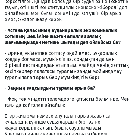
көрсетілген. Қандай болса да бір судья өзінен өжеттік
тауып, өтінішті Конституциялық кеңеске жібереді деп
ойлаймын. Мен бұған сенемін де. Ол үшін бір арыз
емес, жүздеп жазу керек.
-
Астана қаласының ауданаралық экономикалық
сотының шешіміне жазған апелляциялық
шағымыңыздан нәтиже шығады деп ойлайсыз ба?
-
Әрине, үкіметпен соттасу оңай емес. Бұқаралық
қолдау болмаса, мүмкіндік аз, сондықтан да мен
бірінші инстанциядан ұтылдым. Алайда менің «Ұлттық
кәсіпкерлер палатасы туралы» заңды мойындамау
туралы талап арыз беру мүмкіндігім бар!
-
Заңның заңсыздығы туралы арыз ба?
- Жоқ, тек міндетті төлемдерге қатысты бөлімінде. Мен
тағы да қайталап айтайын:
Егер жиырма немесе елу талап арыз жазылса,
күндердің күнінде судьялардың бірі өзіне
жауапкершілік алып, біздің сауалымызды
Конституциялық кеңестің қарауына жібереді.