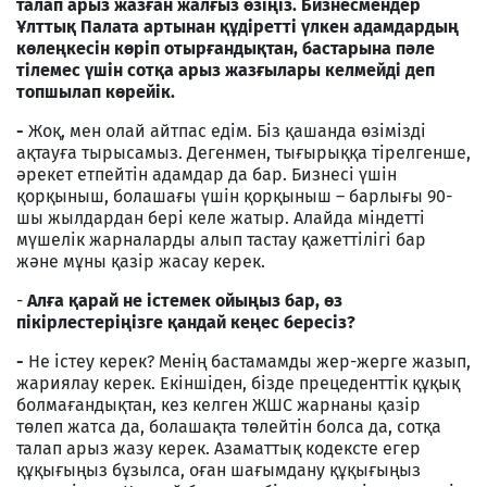
талап арыз жазған жалғыз өзіңіз. Бизнесмендер
Ұлттық Палата артынан құдіретті үлкен адамдардың
көлеңкесін көріп отырғандықтан, бастарына пәле
тілемес үшін сотқа арыз жазғылары келмейді деп
топшылап көрейік.
-
Жоқ, мен олай айтпас едім. Біз қашанда өзімізді
ақтауға тырысамыз. Дегенмен, тығырыққа тірелгенше,
әрекет етпейтін адамдар да бар. Бизнесі үшін
қорқыныш, болашағы үшін қорқыныш – барлығы 90-
шы жылдардан бері келе жатыр. Алайда міндетті
мүшелік жарналарды алып тастау қажеттілігі бар
және мұны қазір жасау керек.
-
Алға қарай не істемек ойыңыз бар, өз
пікірлестеріңізге қандай кеңес бересіз?
-
Не істеу керек? Менің бастамамды жер-жерге жазып,
жариялау керек. Екіншіден, бізде прецеденттік құқық
болмағандықтан, кез келген ЖШС жарнаны қазір
төлеп жатса да, болашақта төлейтін болса да, сотқа
талап арыз жазу керек. Азаматтық кодексте егер
құқығыңыз бұзылса, оған шағымдану құқығыңыз