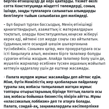
берген өтінішіңізді де кері қайтарды. Үкімет өкілі
сотта Конституцияда міндетті төлемдерді, соның
ішінде, заңды тұлғаларға салынатын алымдарды
белгілеуге тыйым салынбаған деп мәлімдеді.
-
Бұл барып тұрған бассыздық. Менің өтінішімді
қанағаттандырып, азаматтық іс материалдарын
тоқтатып, оларды Конституциялық кеңеске жіберуі
керек еді, өйткені сол жерде соңғы сөз айтылатын.
Судьяның неге осындай шешім шығарғанына
түсінбеймін. Сонымен қатар, мен прокуратураға осы
істі бақылауға алып, менімен бірге талапкер болуды
сұраған өтініш жаздым. Алайда талапкер болу үшін де,
мүшелік жарналар есебінен түскен ақшаның жойылып
кетпеуін қадағалау үшін де ештеңе жасамады.
-
Палата мүлдем жұмыс жасамайды деп айтпас едім.
Міне, бүгін Мәжілістің жер қазбаларын пайдалану
туралы заң жобасы талқыланып жатқан жұмыс
топтары отырыстарының бірінде Ұлттық палата осы
заң жобасы бойынша бизнестің пікірін айтты. Мұны
«классикалық лоббизм» деп те атауға болады.
Палата, сондай-ақ, заңнамалардағы кәсіпкерлікке