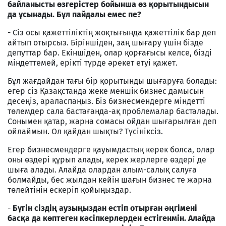
байланысты өзгерістер бойынша өз қорытындысын
да ұсынады. Бұл пайдалы емес пе?
- Сіз осы қажеттіліктің жоқтығында қажеттілік бар деп
айтып отырсыз. Біріншіден, заң шығару үшін бізде
депуттар бар. Екіншіден, олар қорғағысы келсе, бізді
міндеттемей, ерікті түрде әрекет етуі қажет.
Бұл жағдайдан тағы бір қорытынды шығаруға болады:
егер сіз Қазақстанда жеке меншік бизнес дамысын
десеңіз, араласпаңыз. Біз бизнесмендерге міндетті
төлемдер сала бастағанда-ақ проблемалар басталады.
Сонымен қатар, жарна сомасы ойдан шығарылған деп
ойлаймын. Ол қайдан шықты? Түсініксіз.
Егер бизнесмендерге қауымдастық керек болса, олар
оны өздері құрып алады, керек жерлерге өздері де
шыға алады. Алайда олардан алым-салық салуға
болмайды, бес жылдан кейін шағын бизнес те жарна
төлейтінін ескеріп қойыңыздар.
-
Бүгін сіздің аузыңыздан естіп отырған әңгімені
басқа да көптеген кәсіпкерлерден естігенмін. Алайда