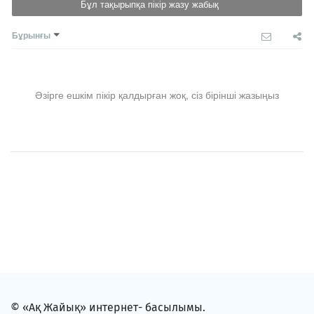
Бұл тақырыпқа пікір жазу жабық
Бұрынғы
Әзірге ешкім пікір қалдырған жоқ, сіз бірінші жазыңыз
© «Ақ Жайық» интернет- басылымы.