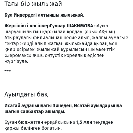
Тағы бір жылыжай
Бұл Индердегі алтыншы жылыжай.
Жергілікті кәсіпкер
Гүлнәр ШАКИМОВА
«Ауыл
шаруашылығын қаржылай қолдау қоры» АҚ-ның
Атыраудағы филиалынан несие алып, жалпы аумағы 3
гектар жерді алып жатқан жылыжайда қызаң мен
қияр өсірмек. Жылыжай құрылысын шымкенттік
«ЗероМакс» ЖШС оңтүстік кореялық әдіспен
жүргізуде.
***
Ауылдағы бақ
Исатай ауданындағы Зинеден, Исатай ауылдарында
шағын саябақтар ашылды.
Бұған бюджеттен әрқайсысына
1,5
млн
теңгеден
қаржы бөлінген болатын.