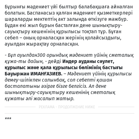
Бұрынғы мәдениет үйі былтыр балабақшаға айналған
болатын. Баспанасыз қалған мәдениет қызметкерлері
шараларды мектептің акт залында өткізуге мәжбүр.
Бұдан екі жыл бұрын басталған дене шынықтыру-
сауықтыру кешенінің құрылысы тоқтап тұр. Бұған
себеп – оның орналасқан жерінің қолайсыздығы,
ауылдан жырақтау орналасқан.
- Бұл ауылдан300 орындық мәдениет үйінің сметалық
құжа-ты дайын, -
дейді
Индер ауданы сәулет,
құрылыс және қала
құрылысы бөлімінің бастығы
Бауыржан ИМАНҒАЗИЕВ.
–
Мәдениет үйінің құрылысы
демеу-шілікпен салынбақ, сол себепті қашан
басталатыны әзірге бізге белгісіз. Ал дене
шынықтыру-сауықтыру кешенінің сметалық
құжаты әлі жасалып жатыр.
***