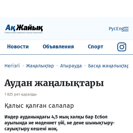
Рус
Eng
Новости
Объявления
Спорт
Негізгі
Жаңалықтар
Атырауда
Басқа жаңалықтар
Аудан жаңалықтары
1 825 рет қаралды
Қалыс қалған салалар
Индер ауданындағы 4,5 мың халқы бар Есбол
ауылында не мәдениет үйі, не дене шынықтыру-
сауықтыру кешені жоқ.