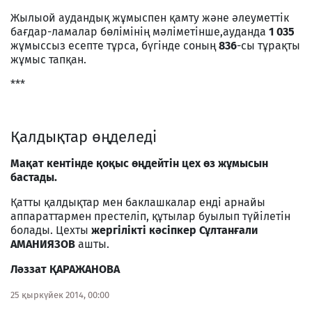
Жылыой аудандық жұмыспен қамту және әлеуметтік
бағдар-ламалар бөлімінің мәліметінше,ауданда
1 035
жұмыссыз есепте тұрса, бүгінде соның
836
-сы тұрақты
жұмыс тапқан.
***
Қалдықтар өңделеді
Мақат кентінде қоқыс өңдейтін цех өз жұмысын
бастады.
Қатты қалдықтар мен баклашкалар енді арнайы
аппараттармен престеліп, құтылар буылып түйілетін
болады. Цехты
жергілікті кәсіпкер Сұлтанғали
АМАНИЯЗОВ
ашты.
Ләззат ҚАРАЖАНОВА
25 қыркүйек 2014, 00:00