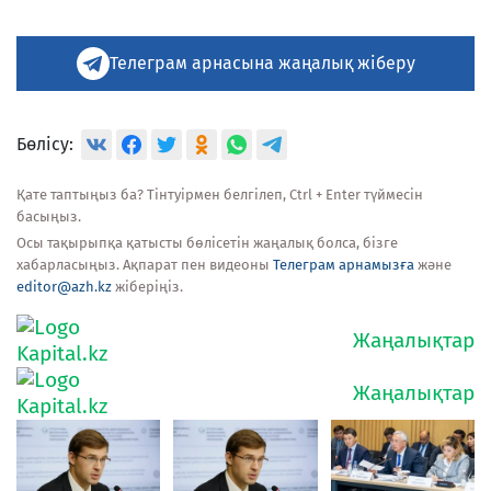
Телеграм арнасына жаңалық жіберу
Бөлісу:
Қате таптыңыз ба? Тінтуірмен белгілеп, Ctrl + Enter түймесін
басыңыз.
Осы тақырыпқа қатысты бөлісетін жаңалық болса, бізге
хабарласыңыз. Ақпарат пен видеоны
Телеграм арнамызға
және
editor@azh.kz
жіберіңіз.