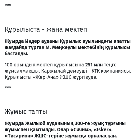
***
Құрылыста - жаңа мектеп
Жуырда Индер ауданы Құрылыс ауылындағы апатты
жағдайда тұрған М. Мөңкеұлы мектебінің құрылысы
басталды.
100 орындық мектеп құрылысына
251
млн
теңге
жұмсалмақшы. Қаржылай демеуші - КТК компаниясы.
Құрылысты «Жер-Ана» ЖШС жүргізуде.
***
Жұмыс тапты
Жуырда Жылыой ауданының 300-ге жуық тұрғыны
жұмыспен қамтылды. Олар «Сичим», «Isker»,
«Тисарион» ЖШС-теріне жұмысқа орналасқан.