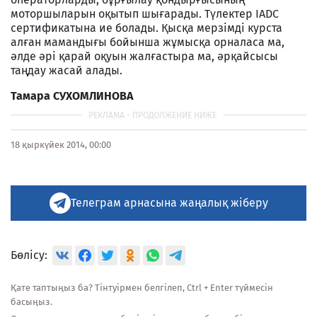
моторшыларын оқытып шығарады. Түлектер IADC
сертификатына ие болады. Қысқа мерзімді курста
алған мамандығы бойынша жұмысқа орналаса ма,
әлде әрі қарай оқуын жалғастыра ма, әрқайсысы
таңдау жасай алады.
Тамара СУХОМЛИНОВА
18 қыркүйек 2014, 00:00
Телеграм арнасына жаңалық жіберу
Бөлісу:
Қате таптыңыз ба? Тінтуірмен белгілеп, Ctrl + Enter түймесін
басыңыз.