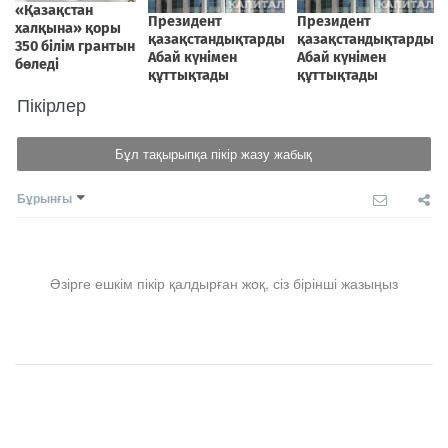
Пікірлер
Бұл тақырыпқа пікір жазу жабық
Бұрынғы
Әзірге ешкім пікір қалдырған жоқ, сіз бірінші жазыңыз