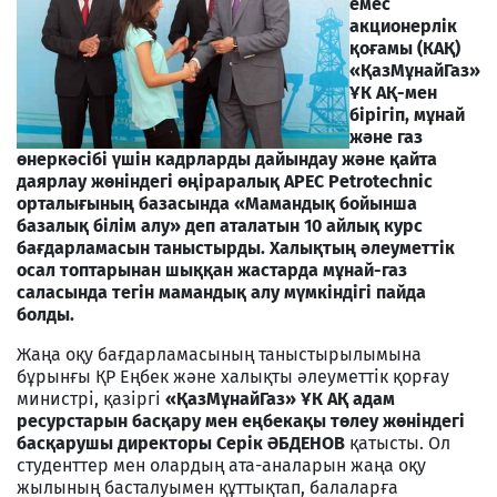
емес
акционерлік
қоғамы (КАҚ)
«ҚазМұнайГаз»
ҰК АҚ-мен
бірігіп, мұнай
және газ
өнеркәсібі үшін кадрларды дайындау және қайта
даярлау жөніндегі өңіраралық APEC Petrotechnic
орталығының базасында «Мамандық бойынша
базалық білім алу» деп аталатын 10 айлық курс
бағдарламасын таныстырды. Халықтың әлеуметтік
осал топтарынан шыққан жастарда мұнай-газ
саласында тегін мамандық алу мүмкіндігі пайда
болды.
Жаңа оқу бағдарламасының таныстырылымына
бұрынғы ҚР Еңбек және халықты әлеуметтік қорғау
министрі, қазіргі
«ҚазМұнайГаз» ҰК АҚ адам
ресурстарын басқару мен еңбекақы төлеу жөніндегі
басқарушы директоры Серік ӘБДЕНОВ
қатысты. Ол
студенттер мен олардың ата-аналарын жаңа оқу
жылының басталуымен құттықтап, балаларға