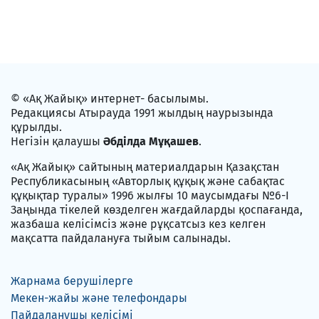
© «Ақ Жайық» интернет- басылымы.
Редакциясы Атырауда 1991 жылдың наурызында
құрылды.
Негізін қалаушы
Әбділда Мұқашев
.
«Ақ Жайық» сайтының материалдарын Қазақстан
Республикасының «Авторлық құқық және сабақтас
құқықтар туралы» 1996 жылғы 10 маусымдағы №6-I
Заңында тікелей көзделген жағдайларды қоспағанда,
жазбаша келісімсіз және рұқсатсыз кез келген
мақсатта пайдалануға тыйым салынады.
Жарнама берушілерге
Мекен-жайы және телефондары
Пайдаланушы келісімі