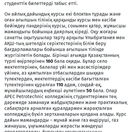
студенттік билеттерді табыс етті.
Он айлық дайындық курсы екі блоктан тұрады және
оған ағылшын тілінің қарқынды курсы мен кәсіби
бейімдеу пәндерінің курсы, сонымен қатар, жұмысшы
мамандығы бойынша даярлық кіреді. Оқу жоғары
санатты оқытушылар тарту арқылы Ұлыбритания мен
АҚШ-тың шетелдік серіктестерінің білім беру
бағдарламалары бойынша ағылшын тілінде
жүргізілетін болады. Бірінші ағымда Қазақстанның
түрлі өңірлерінен
160
бала оқиды. Бұлар село
мектептерінен, балалар үйі мен жасөспірімдер
үйінен, аз қамтылған отбасылардан шыққан
түлектерден, мектептердің кәсіби бағытталған
түлектерінен құралған
110
адам, сондай-ақ,
мұнайшылардың еңбекші әулетінен
50
бала. Олар
APEC Petrotechnic колледжінің студенттерімен тең
дәрежеде заманауи жабдықтармен және практикалық
сабақтарға арналған құралдармен жарақталған
колледждің бүкіл зертханаларын қолдана алады. Курс
дайын мамандарды – мұнай және газ өндіруші, газ
жинаушы, ұңғымаларды жерасты жөндеуші
операторларды, бұрғылау қондырғысының