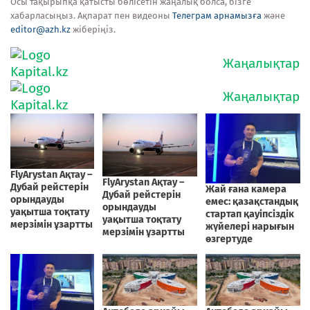
Осы тақырыпқа қатысты бөлісетін жаңалық болса, бізге
хабарласыңыз. Ақпарат пен видеоны
Телеграм арнамызға
және
editor@azh.kz
жіберіңіз.