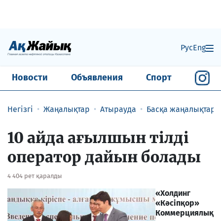
Рус
Eng
Новости
Объявления
Спорт
Негізгі
Жаңалықтар
Атырауда
Басқа жаңалықтар
10 айда ағылшын тілді
оператор дайын болады
4 404 рет қаралды
«Холдинг
«Кәсіпқор»
Коммерциялық