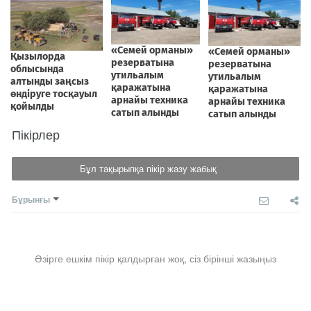
Пікірлер
Бұл тақырыпқа пікір жазу жабық
Бұрынғы
Әзірге ешкім пікір қалдырған жоқ, сіз бірінші жазыңыз