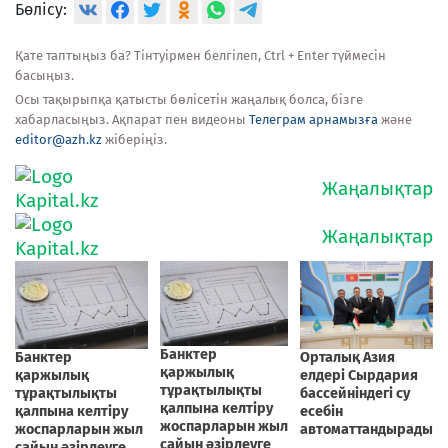
Бөлісу:
Қате таптыңыз ба? Тінтуірмен белгілеп, Ctrl + Enter түймесін
басыңыз.
Осы тақырыпқа қатысты бөлісетін жаңалық болса, бізге
хабарласыңыз. Ақпарат пен видеоны
Телеграм арнамызға
және
editor@azh.kz
жіберіңіз.