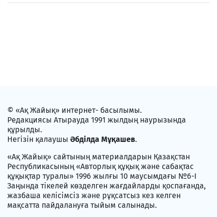
© «Ақ Жайық» интернет- басылымы.
Редакциясы Атырауда 1991 жылдың наурызында
құрылды.
Негізін қалаушы
Әбділда Мұқашев
.
«Ақ Жайық» сайтының материалдарын Қазақстан
Республикасының «Авторлық құқық және сабақтас
құқықтар туралы» 1996 жылғы 10 маусымдағы №6-I
Заңында тікелей көзделген жағдайларды қоспағанда,
жазбаша келісімсіз және рұқсатсыз кез келген
мақсатта пайдалануға тыйым салынады.