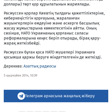
доллары) төрт қор құрылатынын жариялады.
Расмуссен қорлар Киевтің тылдағы қажеттіліктеріне,
киберкеңістігін қорғауына, жараланған
жауынгерлерін емдеуіне және әскерге басшылық
жасау жұмыстарына көмектесетінін айтты. Оның
сөзінше, НАТО Украинаның қорғаныс саласы
реформаларына кеңес беріп отырады, бірақ қару-
жарақ жеткізбейді.
Расмуссен бұған қоса НАТО мүшелері Украинаға
қосымша қаржы беруге міндеттелгенін де жеткізді.
Дереккөз:
Азаттық радиосы
5 қыркүйек 2014, 10:39
Телеграм арнасына жаңалық жіберу