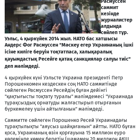
Расмуссен
саммит
кезінде
журналистер
алдында
сөйлеп тұр.
Уэльс, 4 қыркүйек 2014 жыл.
НАТО бас хатшысы
Андерс Фог
Расмуссен
"Мәскеу егер Украинаның ішкі
ісіне киліге беруін тоқтатпаса,
халықаралық
қауымдастық
Ресейге қатаң санкциялар салуы тиіс"
деп мәлімдеді.
4 қыркүйек күні Уэльсте Украина президенті Петр
Порошенкомен кездескен соң НАТО саммитінде
сөйлеген Расмуссен Ресейдің бұған дейінгі
"қақтығысты тоқтату туралы" мәлімдемесі "Украинада
тұрақсыздық орнатуды жалғастырып отырғанын
бүркемелеу үшін айтылғанын" мәлімдеді.
Саммитте сөйлеген Порошенко Ресей Украинадағы
тұрақтылықты "аяусыз шайқағанын" айтты. НАТО бұған
қоса, Украинаның өзін қорғауына 15 миллион еуро
көлемінде көмек беретін (шамамен 20 миллион АҚШ