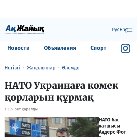
Рус
Eng
Новости
Объявления
Спорт
Негізгі
Жаңалықтар
Әлемде
НАТО Украинаға көмек
қорларын құрмақ
1 539 рет қаралды
НАТО бас
хатшысы
Андерс Фог