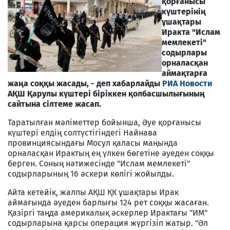
қорғанысы
күштерінің
ұшақтары
Иракта "Ислам
мемлекеті"
содырлары
орналасқан
аймақтарға
жаңа соққы жасады, - деп хабарлайды
РИА Новости
АҚШ Қарулы күштері біріккен қолбасшылығының
сайтына сілтеме жасап.
Таратылған мәліметтер бойынша, Әуе қорғанысы
күштері елдің солтүстігіндегі Найнава
провинциясындағы Мосул қаласы маңында
орналасқан Ирактың ең үлкен бөгетіне әуеден соққы
берген. Соның нәтижесінде "Ислам мемлекеті"
содырларының 16 әскери көлігі жойылды.
Айта кетейік, жалпы АҚШ ҚК ұшақтары Ирак
аймағында әуеден барлығы 124 рет соққы жасаған.
Қазіргі таңда америкалық әскерлер Ирактағы "ИМ"
содырларына қарсы операция жүргізіп жатыр. "Әл