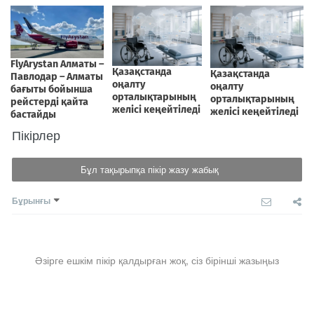
Пікірлер
Бұл тақырыпқа пікір жазу жабық
Бұрынғы
Әзірге ешкім пікір қалдырған жоқ, сіз бірінші жазыңыз