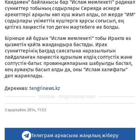
Каидамен" байланысы бар "Ислам мемлекеті" радикал
сүнниттер тобының содырлары Сирияда әскери
әрекеттері арқылы көп күш жиып алды, ол жерде "ИМ"
содырлары үкіметтік күштерге қарсы соғысып, ең
қатігез лаңкестік топ деген мәртебеге ие болды.
Бірнеше ай бұрын "Ислам мемлекеті" тобы Иракта өз
қызметін қайта жандандыра бастады. Ирак
сүнниттерінің Бағдад саясатына наразылығын
пайдаланған лаңкестік құрылым елдің солтүстік және
солтүстік-батыс провинцияларына шабуылды бастап,
кең аумақты басып алды да, оны "Ислам халифаты"
деп жариялады.
Дереккөз:
tengrinews.kz
3 қыркүйек 2014, 11:53
Телеграм арнасына жаңалық жіберу