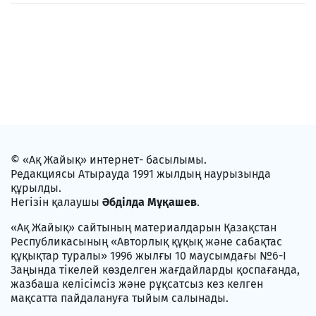
© «Ақ Жайық» интернет- басылымы.
Редакциясы Атырауда 1991 жылдың наурызында
құрылды.
Негізін қалаушы
Әбділда Мұқашев
.
«Ақ Жайық» сайтының материалдарын Қазақстан
Республикасының «Авторлық құқық және сабақтас
құқықтар туралы» 1996 жылғы 10 маусымдағы №6-I
Заңында тікелей көзделген жағдайларды қоспағанда,
жазбаша келісімсіз және рұқсатсыз кез келген
мақсатта пайдалануға тыйым салынады.