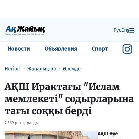
Рус
Eng
Новости
Объявления
Спорт
Негізгі
Жаңалықтар
Әлемде
АҚШ Ирактағы "Ислам
мемлекеті" содырларына
тағы соққы берді
2 569 рет қаралды
АҚШ Әуе