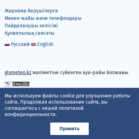
Жарнама берушілерге
Мекен-жайы және телефондары
Пайдаланушы келісімі
Құпиялылық саясаты
Русский
English
gismeteo.kz
мәліметіне сүйенген ауа-райы болжамы
Төлем карталарын қабылдаймыз
Мы используем файлы cookie для улучшения работы
сайта. Продолжая использование сайта, вы
соглашаетесь с нашей
политикой
конфиденциальности
.
Принять