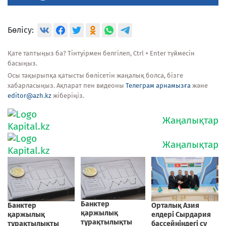
Бөлісу:
Қате таптыңыз ба? Тінтуірмен белгілеп, Ctrl + Enter түймесін
басыңыз.
Осы тақырыпқа қатысты бөлісетін жаңалық болса, бізге
хабарласыңыз. Ақпарат пен видеоны
Телеграм арнамызға
және
editor@azh.kz
жіберіңіз.