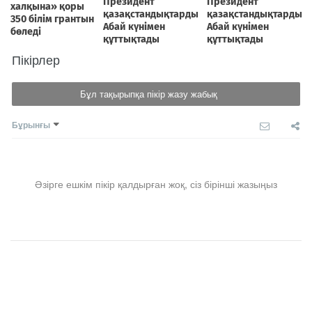
Пікірлер
Бұл тақырыпқа пікір жазу жабық
Бұрынғы
Әзірге ешкім пікір қалдырған жоқ, сіз бірінші жазыңыз