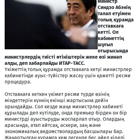
министр
Синдзо Абэнің
талап етуімен
толық құрамда
отставкаға
кетті. Ол
кабинеттің
шұғыл
отырысында
министрлердің тиісті өтініштерін жеке өзі жинап
алды, деп хабарлайды ИТАР-ТАСС.
Үкіметтің толық құрамда отставкаға кетуі министрлер
кабинетінде ауыс-түйістер жасау үшін қажетті ресми
процедура.
Отставкаға кеткен үкімет ресми түрде өзінің
міндеттерін күннің екінші жартысына дейін
орындайды. Сол кезде жаңа министрлер кабинеті
құрылады деп күтілуде, онда премьер бірден он бір
министрді ауыстыруды жоспарлап отыр. Олардың
арасында, атап айтсақ, әскери, заң және
экономикалық ведомстволардың басшылары бар.
Жаңартылған құрамға кем дегенде бес әйел кіреді