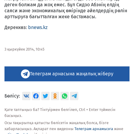
деген болжам да жоқ емес. Бұл Сидзо Абэнің елдің
саяси және экономикалық өмірінде әйелдердің рөлін
арттыруға бағытталған жеке бастамасы.
Дереккөз:
bnews.kz
3 қыркүйек 2014, 10:45
Телеграм арнасына жаңалық жіберу
Бөлісу:
Қате таптыңыз ба? Тінтуірмен белгілеп, Ctrl + Enter түймесін
басыңыз.
Осы тақырыпқа қатысты бөлісетін жаңалық болса, бізге
хабарласыңыз. Ақпарат пен видеоны
Телеграм арнамызға
және