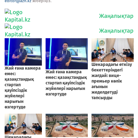
editor@azh.kz
жіберіңіз.