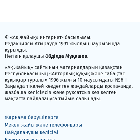
© «Ақ Жайық» интернет- басылымы.
Редакциясы Атырауда 1991 жылдың наурызында
құрылды.
Негізін қалаушы
Әбділда Мұқашев
.
«Ақ Жайық» сайтының материалдарын Қазақстан
Республикасының «Авторлық құқық және сабақтас
құқықтар туралы» 1996 жылғы 10 маусымдағы №6-I
Заңында тікелей көзделген жағдайларды қоспағанда,
жазбаша келісімсіз және рұқсатсыз кез келген
мақсатта пайдалануға тыйым салынады.
Жарнама берушілерге
Мекен-жайы және телефондары
Пайдаланушы келісімі
Құпиялылық саясаты