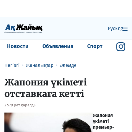
Рус
Eng
Новости
Объявления
Спорт
Негізгі
Жаңалықтар
Әлемде
Жапония үкіметі
отставкаға кетті
2 579 рет қаралды
Жапония
үкіметі
премьер-