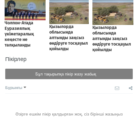
Пікірлер
Бұл тақырыпқа пікір жазу жабық
Бұрынғы
Әзірге ешкім пікір қалдырған жоқ, сіз бірінші жазыңыз