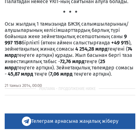
Палатадан немесе ҰКП-ның сайтынан алуға болады.
* * *
Осы жылдың 1 тамызында БЖЗҚ салымшыларының/
алушыларының келісімшарттардың барлық түрі
бойынша жеке зейнетақылық есепшотының саны
9
997 158
бірлікті (өткен аймен салыстырғанда
+49 915
),
зейнетақылық жинақ сомасы
4 254,28 млрд
теңгені (
74
млрд
теңгеге артқан) құрады. Жыл басынан бергі таза
инвестициялық табыс -
72,76 млрд
теңге (
25
млрд
теңгеге артқан). Зейнетақылық төлемдер сомасы
-
45,87 млрд
теңге (
7,06 млрд
теңгеге артқан).
21 тамыз 2014, 00:00
Телеграм арнасына жаңалық жіберу