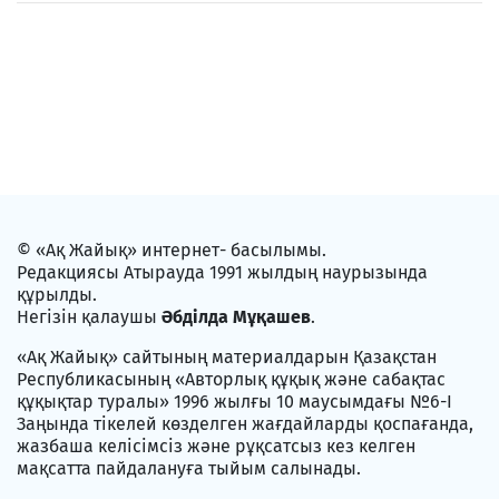
© «Ақ Жайық» интернет- басылымы.
Редакциясы Атырауда 1991 жылдың наурызында
құрылды.
Негізін қалаушы
Әбділда Мұқашев
.
«Ақ Жайық» сайтының материалдарын Қазақстан
Республикасының «Авторлық құқық және сабақтас
құқықтар туралы» 1996 жылғы 10 маусымдағы №6-I
Заңында тікелей көзделген жағдайларды қоспағанда,
жазбаша келісімсіз және рұқсатсыз кез келген
мақсатта пайдалануға тыйым салынады.