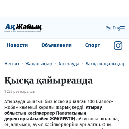
Рус
Eng
Новости
Объявления
Спорт
Негізгі
Жаңалықтар
Атырауда
Басқа жаңалықтар
Қысқа қайырғанда
1 225 рет қаралды
Атырауда «шағын бизнеске арналған 100 бизнес-
жоба» көмекші құралы жарық көрді.
Атырау
облыстық кәсіпкерлер Палатасының
директоры
Асылбек ЖӘКИЕВТІҢ
айтуынша, кітапша,
ең алдымен, ауыл кәсіпкерлеріне арналған. Оны