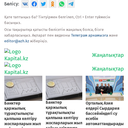
Бөлісу:
Қате таптыңыз ба? Тінтуірмен белгілеп, Ctrl + Enter түймесін
басыңыз.
Осы тақырыпқа қатысты бөлісетін жаңалық болса, бізге
хабарласыңыз. Ақпарат пен видеоны
Телеграм арнамызға
және
editor@azh.kz
жіберіңіз.