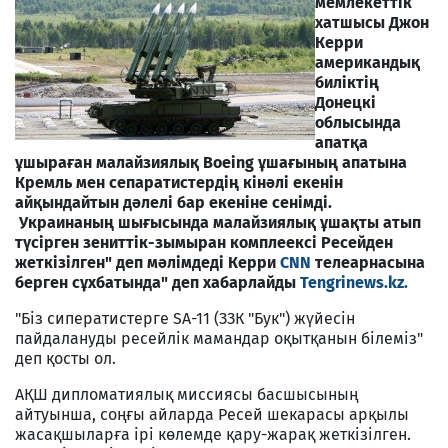
мемлекеттік
хатшысы Джон
Керри
американдық
биліктің
Донецкі
облысында
апатқа
ұшыраған малайзиялық Boeing ұшағының апатына
Кремль мен сепаратистердің кінәлі екенін
айқындайтын дәлелі бар екеніне сенімді.
Украинаның шығысында малайзиялық ұшақты атып
түсірген зениттік-зымыран комплеексі Ресейден
жеткізілген" деп мәлімдеді Керри
CNN
телеарнасына
берген сұхбатында" деп хабарлайды
Tengrinews.kz.
"Біз сиператистерге SA-11 (ЗЗК "Бук") жүйесін
пайдалануды ресейлік мамандар оқытқанын білеміз"
деп қосты ол.
АҚШ дипломатиялық миссиясы басшысының
айтуынша, соңғы айларда Ресей шекарасы арқылы
жасақшыларға ірі көлемде қару-жарақ жеткізілген.