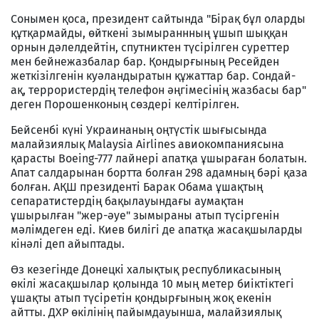
Сонымен қоса, президент сайтында "Бірақ бұл оларды
құтқармайды, өйткені зымыраннның ұшып шыққан
орнын дәлелдейтін, спутниктен түсірілген суреттер
мен бейнежазбалар бар. Қондырғының Ресейден
жеткізілгенін куәландыратын құжаттар бар. Сондай-
ақ, террористердің телефон әңгімесінің жазбасы бар"
деген Порошенконың сөздері келтірілген.
Бейсенбі күні Украинаның оңтүстік шығысында
малайзиялық Malaysia Airlines авиокомпаниясына
қарасты Boeing-777 лайнері апатқа ұшыраған болатын.
Апат салдарынан бортта болған 298 адамның бәрі қаза
болған. АҚШ президенті Барак Обама ұшақтың
сепаратистердің бақылауындағы аумақтан
ұшырылған "жер-әуе" зымыраны атып түсіргенін
мәлімдеген еді. Киев билігі де апатқа жасақшыларды
кінәлі деп айыптады.
Өз кезегінде Донецкі халықтық республикасының
өкілі жасақшылар қолында 10 мың метер биіктіктегі
ұшақты атып түсіретін қондырғының жоқ екенін
айтты. ДХР өкілінің пайымдауынша, малайзиялық