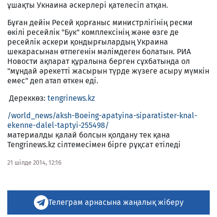
ұшақты Укнаина әскерлері қателесіп атқан.
Бұған дейін Ресей қорғаныс министрлігінің ресми
өкілі ресейлік "Бук" комплексінің және өзге де
ресейлік әскери қондырғылардың Украина
шекарасынан өтпегенін мәлімдеген болатын. РИА
Новости ақпарат құралына берген сұхбатында ол
"мұндай әрекетті жасырын түрде жүзеге асыру мүмкін
емес" деп атап өткен еді.
Дереккөз:
tengrinews.kz
/world_news/aksh-Boeing-apatyina-siparatister-knal-
ekenne-dalel-taptyi-255498/
материалды қалай болсын қолдану тек қана
Tengrinews.kz сілтемесімен бірге рұқсат етіледі
21 шілде 2014, 12:16
Телеграм арнасына жаңалық жіберу