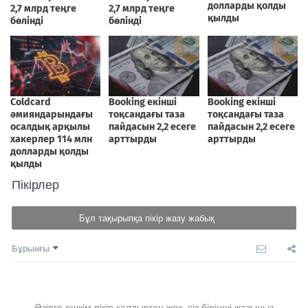
Пікірлер
Бұл тақырыпқа пікір жазу жабық
Бұрынғы
Әзірге ешкім пікір қалдырған жоқ, сіз бірінші жазыңыз