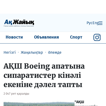
Рус
Eng
Новости
Объявления
Спорт
Негізгі
Жаңалықтар
Әлемде
АҚШ Boeing апатына
сипаратистер кінәлі
екеніне дәлел тапты
2 047 рет қаралды
"АҚШ