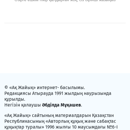
© «Ақ Жайық» интернет- басылымы.
Редакциясы Атырауда 1991 жылдың наурызында
құрылды.
Негізін қалаушы
Әбділда Мұқашев
.
«Ақ Жайық» сайтының материалдарын Қазақстан
Республикасының «Авторлық құқық және сабақтас
құқықтар туралы» 1996 жылғы 10 маусымдағы №6-I