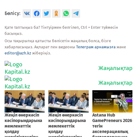
Бөлісу:
Қате таптыңыз ба? Тінтуірмен белгілеп, Ctrl + Enter түймесін
басыңыз.
Осы тақырыпқа қатысты бөлісетін жаңалық болса, бізге
хабарласыңыз. Ақпарат пен видеоны
Телеграм арнамызға
және
editor@azh.kz
жіберіңіз.