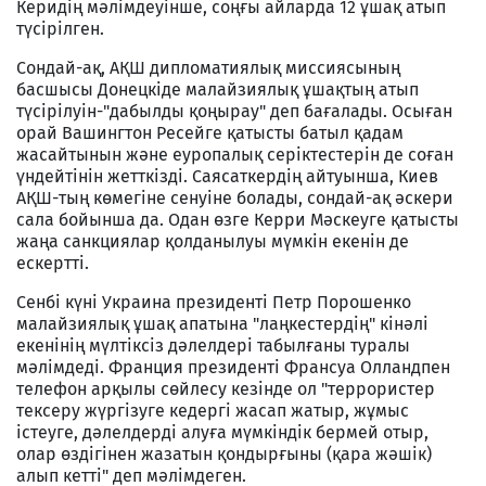
Керидің мәлімдеуінше, соңғы айларда 12 ұшақ атып
түсірілген.
Сондай-ақ, АҚШ дипломатиялық миссиясының
басшысы Донецкіде малайзиялық ұшақтың атып
түсірілуін-"дабылды қоңырау" деп бағалады. Осыған
орай Вашингтон Ресейге қатысты батыл қадам
жасайтынын және еуропалық серіктестерін де соған
үндейтінін жетткізді. Саясаткердің айтуынша, Киев
АҚШ-тың көмегіне сенуіне болады, сондай-ақ әскери
сала бойынша да. Одан өзге Керри Мәскеуге қатысты
жаңа санкциялар қолданылуы мүмкін екенін де
ескертті.
Сенбі күні Украина президенті Петр Порошенко
малайзиялық ұшақ апатына "лаңкестердің" кінәлі
екенінің мүлтіксіз дәлелдері табылғаны туралы
мәлімдеді. Франция президенті Франсуа Олландпен
телефон арқылы сөйлесу кезінде ол "террористер
тексеру жүргізуге кедергі жасап жатыр, жұмыс
істеуге, дәлелдерді алуға мүмкіндік бермей отыр,
олар өздігінен жазатын қондырғыны (қара жәшік)
алып кетті" деп мәлімдеген.