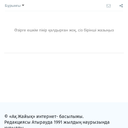
Бұрынғы
Әзірге ешкім пікір қалдырған жоқ, сіз бірінші жазыңыз
© «Ақ Жайық» интернет- басылымы.
Редакциясы Атырауда 1991 жылдың наурызында
құрылды.