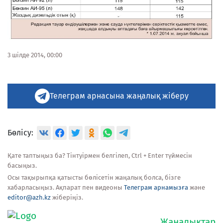
3 шілде 2014, 00:00
Телеграм арнасына жаңалық жіберу
Бөлісу:
Қате таптыңыз ба? Тінтуірмен белгілеп, Ctrl + Enter түймесін
басыңыз.
Осы тақырыпқа қатысты бөлісетін жаңалық болса, бізге
хабарласыңыз. Ақпарат пен видеоны
Телеграм арнамызға
және
editor@azh.kz
жіберіңіз.