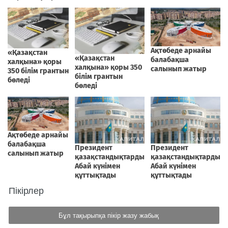
Пікірлер
Бұл тақырыпқа пікір жазу жабық