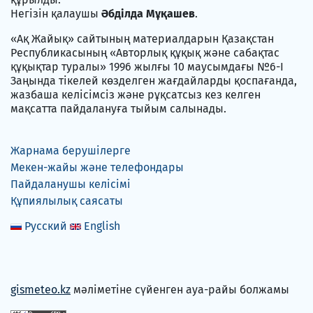
Негізін қалаушы
Әбділда Мұқашев
.
«Ақ Жайық» сайтының материалдарын Қазақстан
Республикасының «Авторлық құқық және сабақтас
құқықтар туралы» 1996 жылғы 10 маусымдағы №6-I
Заңында тікелей көзделген жағдайларды қоспағанда,
жазбаша келісімсіз және рұқсатсыз кез келген
мақсатта пайдалануға тыйым салынады.
Жарнама берушілерге
Мекен-жайы және телефондары
Пайдаланушы келісімі
Құпиялылық саясаты
Русский
English
gismeteo.kz
мәліметіне сүйенген ауа-райы болжамы