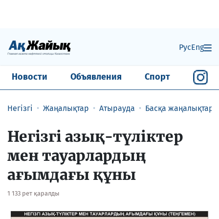
Рус
Eng
Новости
Объявления
Спорт
Негізгі
Жаңалықтар
Атырауда
Басқа жаңалықтар
Негізгі азық-түліктер
мен тауарлардың
ағымдағы құны
1 133 рет қаралды