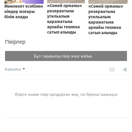
Пікірлер
Бұл тақырыпқа пікір жазу жабық
Бұрынғы
Әзірге ешкім пікір қалдырған жоқ, сіз бірінші жазыңыз