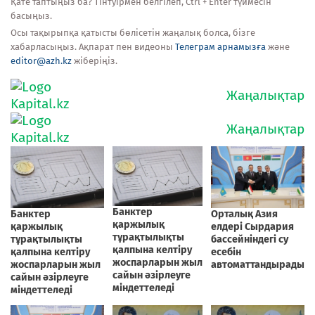
Қате таптыңыз ба? Тінтуірмен белгілеп, Ctrl + Enter түймесін
басыңыз.
Осы тақырыпқа қатысты бөлісетін жаңалық болса, бізге
хабарласыңыз. Ақпарат пен видеоны
Телеграм арнамызға
және
editor@azh.kz
жіберіңіз.