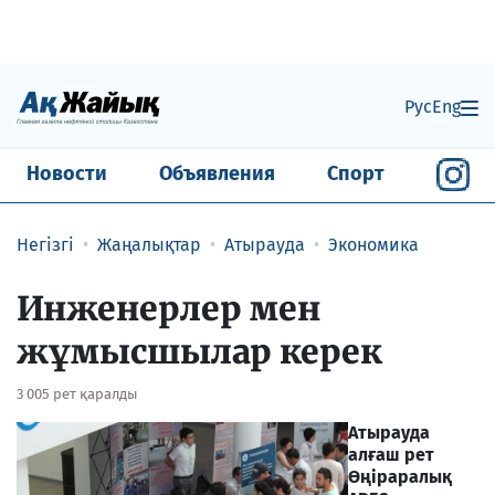
Рус
Eng
Новости
Объявления
Спорт
Негізгі
Жаңалықтар
Атырауда
Экономика
Инженерлер мен
жұмысшылар керек
3 005 рет қаралды
Атырауда
алғаш рет
Өңіраралық