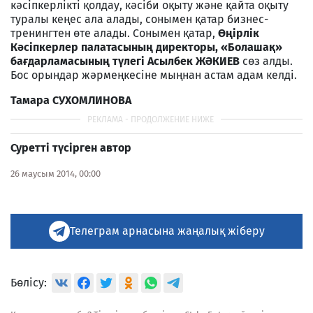
кәсіпкерлікті қолдау, кәсіби оқыту және қайта оқыту
туралы кеңес ала алады, сонымен қатар бизнес-
тренингтен өте алады. Сонымен қатар,
Өңірлік
Кәсіпкерлер палатасының директоры, «Болашақ»
бағдарламасының түлегі Асылбек ЖӘКИЕВ
сөз алды.
Бос орындар жәрмеңкесіне мыңнан астам адам келді.
Тамара СУХОМЛИНОВА
Суретті түсірген автор
26 маусым 2014, 00:00
Телеграм арнасына жаңалық жіберу
Бөлісу: