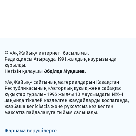
© «Ақ Жайық» интернет- басылымы.
Редакциясы Атырауда 1991 жылдың наурызында
құрылды.
Негізін қалаушы
Әбділда Мұқашев
.
«Ақ Жайық» сайтының материалдарын Қазақстан
Республикасының «Авторлық құқық және сабақтас
құқықтар туралы» 1996 жылғы 10 маусымдағы №6-I
Заңында тікелей көзделген жағдайларды қоспағанда,
жазбаша келісімсіз және рұқсатсыз кез келген
мақсатта пайдалануға тыйым салынады.
Жарнама берушілерге