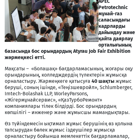
APEC
Petrotechnic
мұнай-газ
саласындағы
кадрларды
дайындау және
қайта даярлау
орталығының
базасында бос орындардың Atyrau Job Fair Exhibition
жәрмеңкесі өтті.
Мақсаты – «Болашақ» бағдарламасының, жоғары оқу
орындарының, колледждердің түлектерін жұмысқа
орналастыру. Жәрмеңкеге қатысуға
40 шақты
жұмыс
беруші, соның ішінде, «Теңізшевройл», Schlumberger,
Imtech-Bolashak LLP, WorleyParsons,
«Жігермұнайсервис», «ҚазТурбоРемонт»
компаниялары тілек білдірді. Бос орындардың
көпшілігі – инженер және жұмысшы мамандықтары.
Өз түйіндемесін ықтимал жұмыс берушінің өз қолына
тапсырудан бөлек жұмыс іздеушілер жұмысқа
орналастыру бойынша мемлекеттік бағдарламалар,