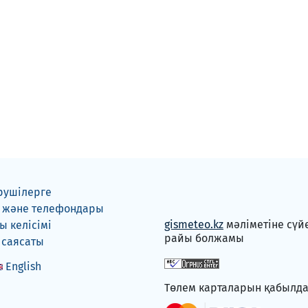
рушілерге
 және телефондары
gismeteo.kz
мәліметіне сүй
 келісімі
райы болжамы
 саясаты
English
Төлем карталарын қабылд