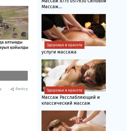
Массаж 8775 0517630 Силовой
Массаж...
Здоровье и красота
услуги массажа
у
бөлісу
Здоровье и красота
Массаж Расслабляющий и
классический массаж