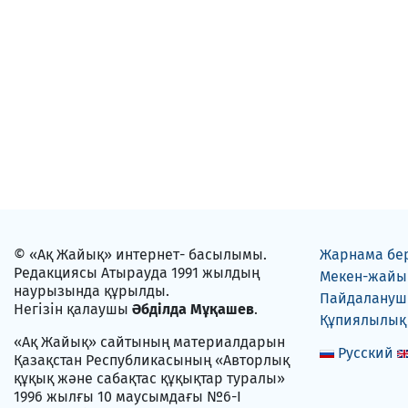
© «Ақ Жайық» интернет- басылымы.
Жарнама бе
Редакциясы Атырауда 1991 жылдың
Мекен-жайы
наурызында құрылды.
Пайдаланушы
Негізін қалаушы
Әбділда Мұқашев
.
Құпиялылық
«Ақ Жайық» сайтының материалдарын
Русский
Қазақстан Республикасының «Авторлық
құқық және сабақтас құқықтар туралы»
1996 жылғы 10 маусымдағы №6-I