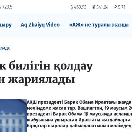
 +23.5
$ 469.93
€ 541.64
₽ 5.71
дыру
Aq Zhaiyq Video
«АЖ» не туралы жазды
емде
к билігін қолдау
н жариялады
АҚШ президенті Барак Обама Ирактағы жағда
мәлімдеме жасап тұр. Вашингтон, 19 маусым 2
президенті Барак Обама 19 маусымда ислам
шабуылына ұшыраған Ирактағы жағдайларға
бірқатар шаралар қабылданатынын мәлімдеді