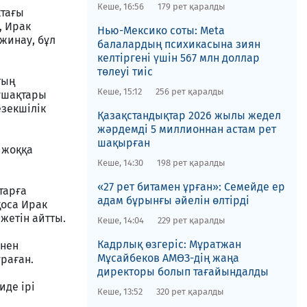
Кеше, 16:56
179 рет қаралды
ктағы
, Ирак
Нью-Мексико соты​: Meta
жинау, бұл
балалардың психикасына зиян
келтіргені үшін 567 млн доллар
төлеуі тиіс
тың
Кеше, 15:12
256 рет қаралды
 ұшақтары
зекшілік
Қазақстандықтар 2026 жылы жедел
жәрдемді 5 миллионнан астам рет
шақырған
 жоққа
Кеше, 14:30
198 рет қаралды
«27 рет битамен ұрған»: Семейде ер
тарға
адам бұрынғы әйелін өлтірді
қоса Ирак
жетін айтты.
Кеше, 14:04
229 рет қаралды
Кадрлық өзгеріс: Мұратжан
інен
Мұсайбеков АМӨЗ-дің жаңа
раған.
директоры болып ​тағайындалды
иде ірі
Кеше, 13:52
320 рет қаралды