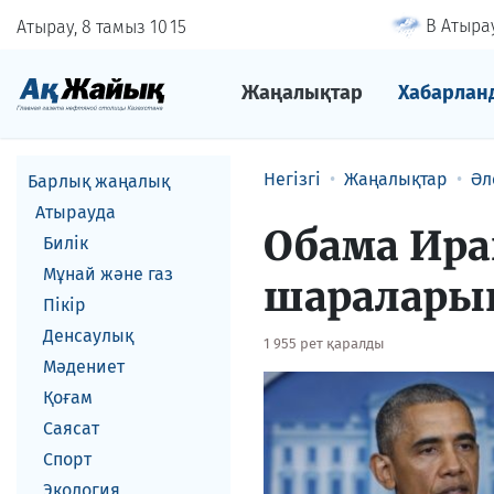
В Атырау
Атырау, 8 тамыз
10
:
15
Жаңалықтар
Хабарлан
Негізгі
Жаңалықтар
Әл
Барлық жаңалық
Атырауда
Обама Ира
Билік
Мұнай және газ
шаралары
Пікір
Денсаулық
1 955 рет қаралды
Мәдениет
Қоғам
Саясат
Спорт
Экология