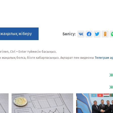
 жаңалық жіберу
Бөлісу:
ілеп, Ctrl + Enter түймесін басыңыз.
н жаңалық болса, бізге хабарласыңыз. Ақпарат пен видеоны
Телеграм а