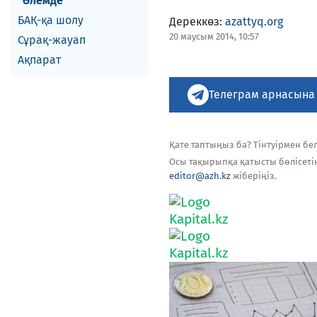
Әлемде
БАҚ-қа шолу
Дереккөз:
azattyq.org
20 маусым 2014, 10:57
Сұрақ-жауап
Ақпарат
Телеграм арнасына
Қате таптыңыз ба? Тінтуірмен белг
Осы тақырыпқа қатысты бөлісеті
editor@azh.kz
жіберіңіз.