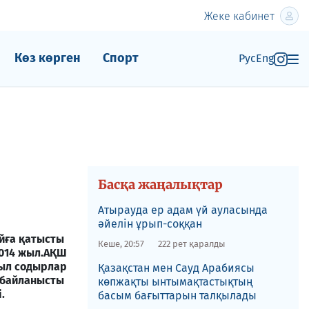
Жеке кабинет
Көз көрген
Спорт
Рус
Eng
Басқа жаңалықтар
Атырауда ер адам үй ауласында
әйелін ұрып-соққан
йға қатысты
Кеше, 20:57
222 рет қаралды
014 жыл.
АҚШ
шыл содырлар
Қазақстан мен Сауд Арабиясы
 байланысты
көпжақты ынтымақтастықтың
.
басым бағыттарын талқылады