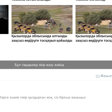
Бұл тақырыпқа пікір жазу жабық
Жазыл
Әзірге ешкім пікір қалдырған жоқ, сіз бірінші жазыңыз