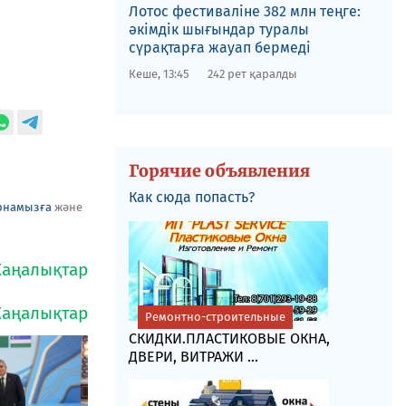
Лотос фестиваліне​ 382 млн теңге:
әкімдік шығындар туралы
сүрақтарға жауап бермеді
Кеше, 13:45
242 рет қаралды
Горячие объявления
Как сюда попасть?
рнамызға
және
Ремонтно-строительные
СКИДКИ.ПЛАСТИКОВЫЕ ОКНА,
ДВЕРИ, ВИТРАЖИ ...