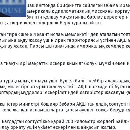
Вашингтонда брифингте сөйлеген Обама Ира
америкалық дипломатиялық миссияны қорғау
билігін қолдау мақсатында барлау деректерін 
ық әскери кеңесшілерді жіберу туралы айтты.
ан "Ирак және Левант ислам мемлекеті" деп аталатын топ
имылына аңду жасау үшін Ирак территориясы үстінен АҚШ
қылау жасап, Парсы шығанағында америкалық кемелер ке
а "нақты әрі мақсатты әскери қимыл" болуы мүмкін екенін
а тұрақтылық орнауы үшін бұл ел билігі кейбір алауыздық
қ, үйлестіре отырып жасауы тиіс. АҚШ президенті бұған 
топтардың мүдделері ескерілетіндей өзгерістер жасалуы қа
ы істер министрі Хошияр Зебари АҚШ-тан елдің солтүстіг
 келе жатқан исламшыларға қарсы әуеден соққы беруді сұ
Бағдадтан солтүстікке қарай 200 километр жердегі Байдж
лау орнату үшін үкімет әскерімен шайқасып жатыр.