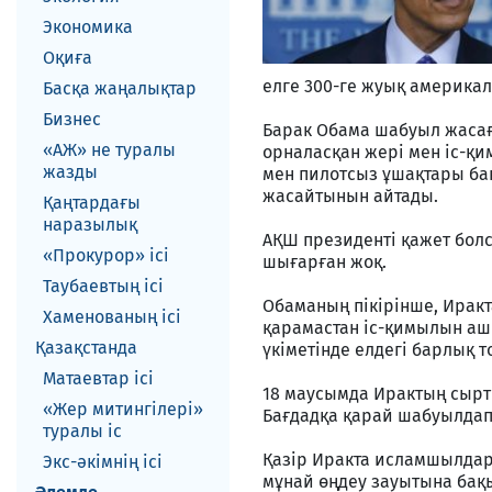
Экономика
Оқиға
елге 300-ге жуық америкал
Басқа жаңалықтар
Бизнес
Барак Обама шабуыл жасағ
«АЖ» не туралы
орналасқан жері мен іс-қ
жазды
мен пилотсыз ұшақтары ба
жасайтынын айтады.
Қаңтардағы
наразылық
АҚШ президенті қажет болс
«Прокурор» ісі
шығарған жоқ.
Таубаевтың ісі
Обаманың пікірінше, Иракт
Хаменованың ісі
қарамастан іс-қимылын ашы
Қазақстанда
үкіметінде елдегі барлық 
Матаевтар ici
18 маусымда Ирактың сыртқ
«Жер митингілері»
Бағдадқа қарай шабуылдап
туралы іс
Қазір Иракта исламшылдар 
Экс-әкiмнiң iсi
мұнай өңдеу зауытына бақы