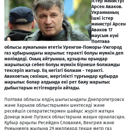
істер министрі
Арсен Аваков.
Украинаның
ішкі істер
министрі Арсен
Аваков 17
маусым күні
Полтава
облысы аумағынан өтетін Уренгои-Поморы-Ужгород
газ құбырындағы жарылыс теракті болуы мүмкін деп
мәлімдеді. Оның айтуынша, құзырлы орындар
жарылысқа себеп болуы мүмкін бірнеше болжамды
тексеріп жатыр. Ең негізгі болжам - теракті.
Аваковтың сөзінше, жергілікті тұрғындар құбырда
жарылыс болар алдында екі рет баяу жарылыс
дыбыстарын естігендерін айтады.
Полтава облысы елдің шығысындағы Днепропетровск
және Харьков облыстарымен шектеседі және
ресейшіл сепаратистермен шайқас жүріп жатқан
Донецк және Луганск облыстарына жақын орналасқан.
Құбыр арқылы Ресейден Словакия, Венгрия және
Румынияға жылына 29 миллиард текше метр газ