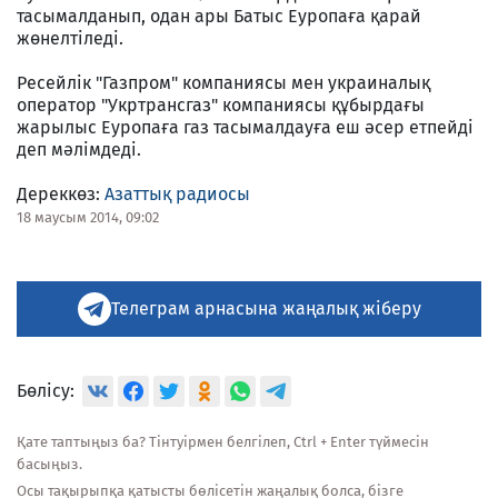
тасымалданып, одан ары Батыс Еуропаға қарай
жөнелтіледі.
Ресейлік "Газпром" компаниясы мен украиналық
оператор "Укртрансгаз" компаниясы құбырдағы
жарылыс Еуропаға газ тасымалдауға еш әсер етпейді
деп мәлімдеді.
Дереккөз:
Азаттық радиосы
18 маусым 2014, 09:02
Телеграм арнасына жаңалық жіберу
Бөлісу:
Қате таптыңыз ба? Тінтуірмен белгілеп, Ctrl + Enter түймесін
басыңыз.
Осы тақырыпқа қатысты бөлісетін жаңалық болса, бізге