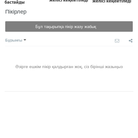
Пікірлер
Бұл тақырыпқа пікір жазу жабық
Бұрынғы
Әзірге ешкім пікір қалдырған жоқ, сіз бірінші жазыңыз