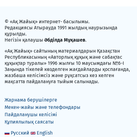
© «Ақ Жайық» интернет- басылымы.
Редакциясы Атырауда 1991 жылдың наурызында
құрылды.
Негізін қалаушы
Әбділда Мұқашев
.
«Ақ Жайық» сайтының материалдарын Қазақстан
Республикасының «Авторлық құқық және сабақтас
құқықтар туралы» 1996 жылғы 10 маусымдағы №6-I
Заңында тікелей көзделген жағдайларды қоспағанда,
жазбаша келісімсіз және рұқсатсыз кез келген
мақсатта пайдалануға тыйым салынады.
Жарнама берушілерге
Мекен-жайы және телефондары
Пайдаланушы келісімі
Құпиялылық саясаты
Русский
English