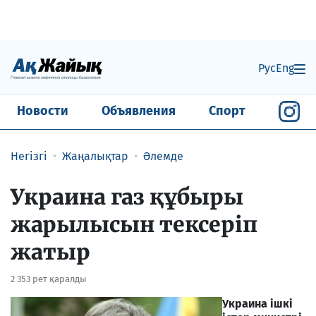
Рус
Eng
Новости
Объявления
Спорт
Негізгі
Жаңалықтар
Әлемде
Украина газ құбыры
жарылысын тексеріп
жатыр
2 353 рет қаралды
Украина ішкі