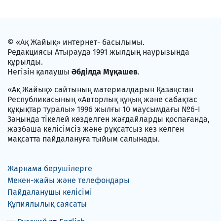
© «Ақ Жайық» интернет- басылымы.
Редакциясы Атырауда 1991 жылдың наурызында
құрылды.
Негізін қалаушы
Әбділда Мұқашев
.
«Ақ Жайық» сайтының материалдарын Қазақстан
Республикасының «Авторлық құқық және сабақтас
құқықтар туралы» 1996 жылғы 10 маусымдағы №6-I
Заңында тікелей көзделген жағдайларды қоспағанда,
жазбаша келісімсіз және рұқсатсыз кез келген
мақсатта пайдалануға тыйым салынады.
Жарнама берушілерге
Мекен-жайы және телефондары
Пайдаланушы келісімі
Құпиялылық саясаты