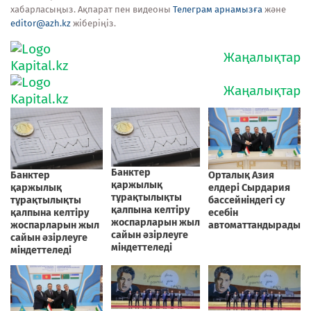
хабарласыңыз. Ақпарат пен видеоны
Телеграм арнамызға
және
editor@azh.kz
жіберіңіз.