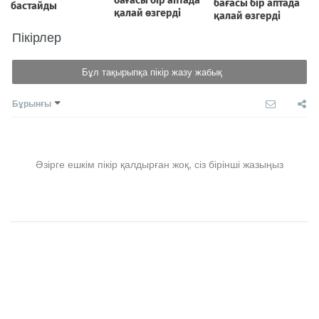
Пікірлер
Бұл тақырыпқа пікір жазу жабық
Бұрынғы
Әзірге ешкім пікір қалдырған жоқ, сіз бірінші жазыңыз