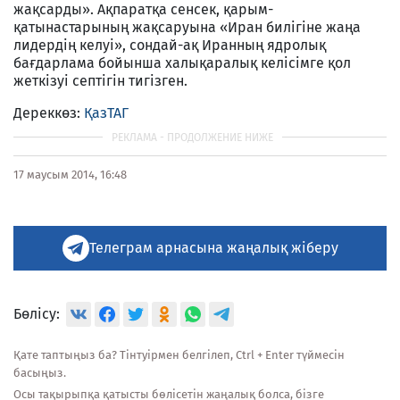
жақсарды». Ақпаратқа сенсек, қарым-
қатынастарының жақсаруына «Иран билігіне жаңа
лидердің келуі», сондай-ақ Иранның ядролық
бағдарлама бойынша халықаралық келісімге қол
жеткізуі септігін тигізген.
Дереккөз:
ҚазТАГ
17 маусым 2014, 16:48
Телеграм арнасына жаңалық жіберу
Бөлісу:
Қате таптыңыз ба? Тінтуірмен белгілеп, Ctrl + Enter түймесін
басыңыз.
Осы тақырыпқа қатысты бөлісетін жаңалық болса, бізге