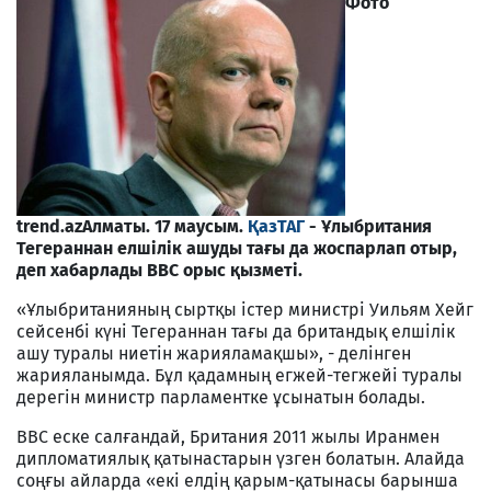
Фото
trend.az
Алматы. 17 маусым.
ҚазТАГ
- Ұлыбритания
Тегераннан елшілік ашуды тағы да жоспарлап отыр,
деп хабарлады ВВС орыс қызметі.
«Ұлыбританияның сыртқы істер министрі Уильям Хейг
сейсенбі күні Тегераннан тағы да британдық елшілік
ашу туралы ниетін жарияламақшы», - делінген
жарияланымда. Бұл қадамның егжей-тегжейі туралы
дерегін министр парламентке ұсынатын болады.
ВВС еске салғандай, Британия 2011 жылы Иранмен
дипломатиялық қатынастарын үзген болатын. Алайда
соңғы айларда «екі елдің қарым-қатынасы барынша