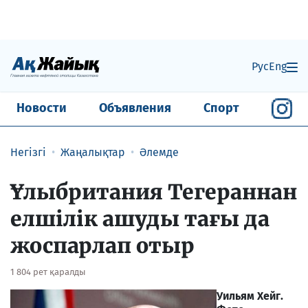
Рус
Eng
Новости
Объявления
Спорт
Негізгі
Жаңалықтар
Әлемде
Ұлыбритания Тегераннан
елшілік ашуды тағы да
жоспарлап отыр
1 804 рет қаралды
Уильям Хейг.