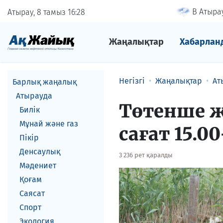
В Атырау
Атырау, 8 тамыз
16
28
Жаңалықтар
Хабарлан
Негізгі
Жаңалықтар
Ат
Барлық жаңалық
Атырауда
Төтенше ж
Билік
Мұнай және газ
сағат 15.0
Пікір
Денсаулық
3 236 рет қаралды
Мәдениет
Қоғам
Саясат
Спорт
Экология