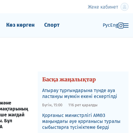
Жеке кабинет
Көз көрген
Спорт
Рус
Eng
Басқа жаңалықтар
Атырау тұрғындарына түнде ауа
ластануы мүмкін екені ескертілді
 және
Бүгін, 15:00
116 рет қаралды
умақтарының
енше жағдай
Қорғаныс министрлігі АМӨЗ
ы. Бұл
маңындағы әуе қорғанысы туралы
А
сыбыстарға түсініктеме берді