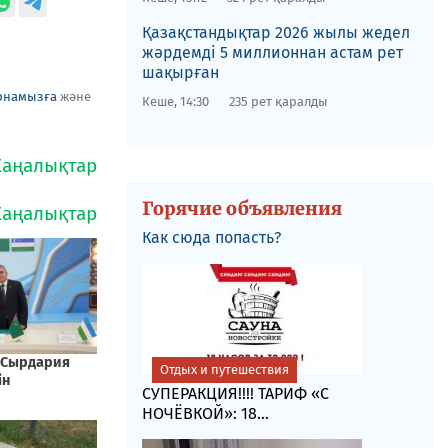
Қазақстандықтар 2026 жылы жедел
жәрдемді 5 миллионнан астам рет
шақырған
рнамызға
және
Кеше, 14:30
235 рет қаралды
Горячие объявления
Как сюда попасть?
Отдых и путешествия
СУПЕРАКЦИЯ!!!! ТАРИФ «C
НОЧЁВКОЙ»: 18...