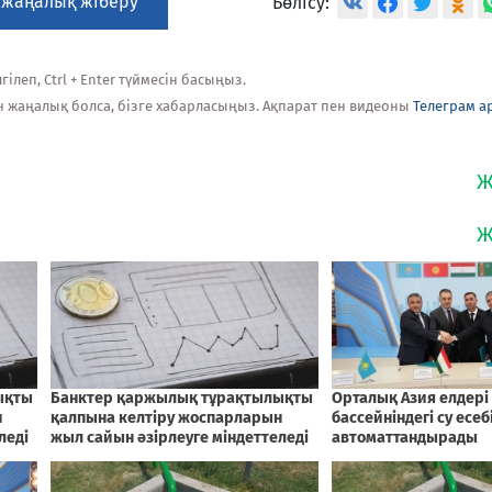
 жаңалық жіберу
Бөлісу:
ілеп, Ctrl + Enter түймесін басыңыз.
н жаңалық болса, бізге хабарласыңыз. Ақпарат пен видеоны
Телеграм а