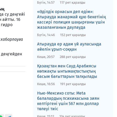
Бүгін, 14:57
117 рет қаралды
ың
«Әділдік орнасын деп едім»:
а су деңгейі
Атырауда жанармай құю бекетінің
 айтты. 16
кассирі полиция шақырғаны үшін
і гидро
жазаланғанын даулауда
Бүгін, 14:46
152 рет қаралды
 хабарлауға
Атырауда ер адам үй ауласында
әйелін ұрып-соққан
м деңгейден
Кеше, 20:57
288 рет қаралды
Қазақстан мен Сауд Арабиясы
көпжақты ынтымақтастықтың
басым бағыттарын талқылады
Кеше, 16:56
191 рет қаралды
Нью-Мексико соты​: Meta
балалардың психикасына зиян
келтіргені үшін 567 млн доллар
төлеуі тиіс
Кеше, 15:12
324 рет қаралды