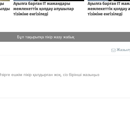
Бұл тақырыпқа пікір жазу жабық
Жазыл
Әзірге ешкім пікір қалдырған жоқ, сіз бірінші жазыңыз