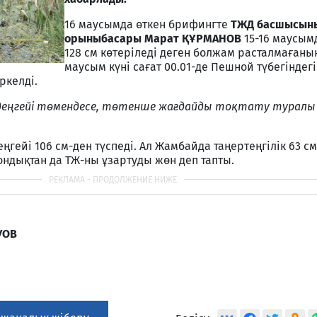
16 маусымда өткен брифингте
ТЖД басшысын
орыныбасары Марат ҚҰРМАНОВ
15-16 маусымд
128 см көтеріледі деген болжам расталмағанын
маусым күні сағат 00.01-де Пешной түбегіндег
тіркелді.
у деңгейі төмендесе, төтенше жағдайды тоқтату туралы
еңгейі 106 см-ден түспеді. Ал Жамбайда таңертеңгілік 63 с
сондықтан да ТЖ-ны ұзартуды жөн деп тапты.
УОВ