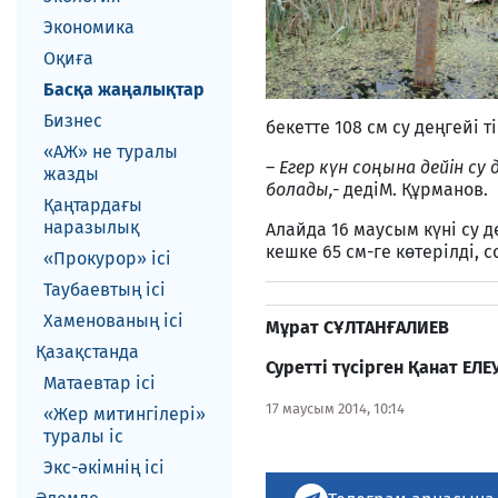
Экономика
Оқиға
Басқа жаңалықтар
Бизнес
бекетте 108 см су деңгейі 
«АЖ» не туралы
–
Е
гер күн соңына дейін с
жазды
болады,-
дедіМ. Құрманов.
Қаңтардағы
наразылық
Алайда 16 маусым күні су д
кешке 65 см-ге көтерілді, 
«Прокурор» ісі
Таубаевтың ісі
Хаменованың ісі
М
ұ
рат С
Ұ
ЛТАН
Ғ
АЛИЕВ
Қазақстанда
Суретті түсірген
Қ
анат ЕЛЕ
Матаевтар ici
17 маусым 2014, 10:14
«Жер митингілері»
туралы іс
Экс-әкiмнiң iсi