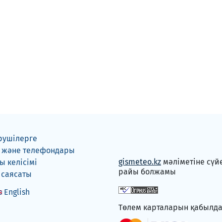
рушілерге
 және телефондары
gismeteo.kz
мәліметіне сүй
 келісімі
райы болжамы
 саясаты
English
Төлем карталарын қабылд