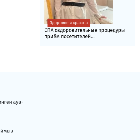
Здоровье и красота
СПА оздоровительные процедуры
приём посетителей...
енген ауа-
аймыз