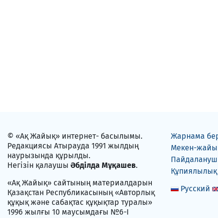
© «Ақ Жайық» интернет- басылымы.
Жарнама бе
Редакциясы Атырауда 1991 жылдың
Мекен-жайы
наурызында құрылды.
Пайдаланушы
Негізін қалаушы
Әбділда Мұқашев
.
Құпиялылық
«Ақ Жайық» сайтының материалдарын
Русский
Қазақстан Республикасының «Авторлық
құқық және сабақтас құқықтар туралы»
1996 жылғы 10 маусымдағы №6-I