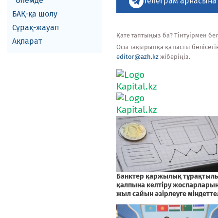
Әлемде
Телеграм арнасына
БАҚ-қа шолу
Сұрақ-жауап
Қате таптыңыз ба? Тінтуірмен белг
Ақпарат
Осы тақырыпқа қатысты бөлісеті
editor@azh.kz
жіберіңіз.