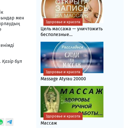
ік
орындар мен
Здоровье и красота
аярлаудың
Цель массажа — уничтожить
е
бесполезные...
сенімді
. Қазір бұл
Здоровье и красота
Massage Atyrau 20000
Здоровье и красота
Массаж