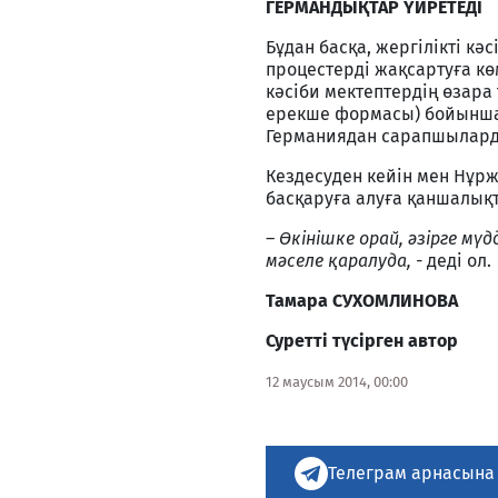
ГЕРМАНДЫҚТАР ҮЙРЕТЕДІ
Бұдан басқа, жергілікті к
процестерді жақсартуға кө
кәсіби мектептердің өзара
ерекше формасы) бойынша
Германиядан сарапшылард
Кездесуден кейін мен Нұрж
басқаруға алуға қаншалықт
– Өкінішке орай, әзірге мүд
мәселе қаралуда, -
деді ол.
Тамара СУХОМЛИНОВА
Суретті түсірген автор
12 маусым 2014, 00:00
Телеграм арнасына