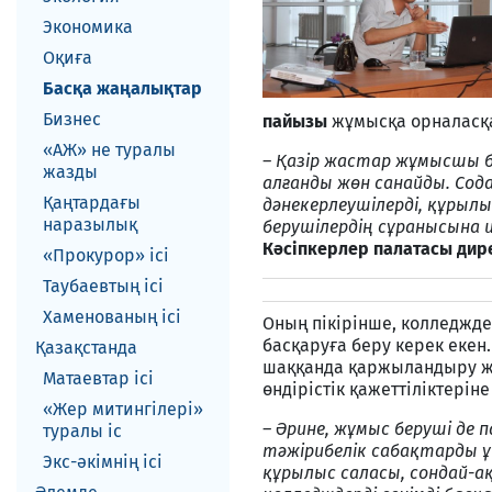
Экономика
Оқиға
Басқа жаңалықтар
Бизнес
пайызы
жұмысқа орналасқ
«АЖ» не туралы
– Қазір жастар жұмысшы бо
жазды
алғанды жөн санайды. Сода
Қаңтардағы
дәнекерлеушілерді, құрыл
наразылық
берушілердің сұранысына и
Кәсіпкерлер палатасы ди
«Прокурор» ісі
Таубаевтың ісі
Хаменованың ісі
Оның пікірінше, колледжде
басқаруға беру керек еке
Қазақстанда
шаққанда қаржыландыру жүз
Матаевтар ici
өндірістік қажеттіліктері
«Жер митингілері»
– Әрине, жұмыс беруші де
туралы іс
тәжірибелік сабақтарды ұ
Экс-әкiмнiң iсi
құрылыс саласы, сондай-