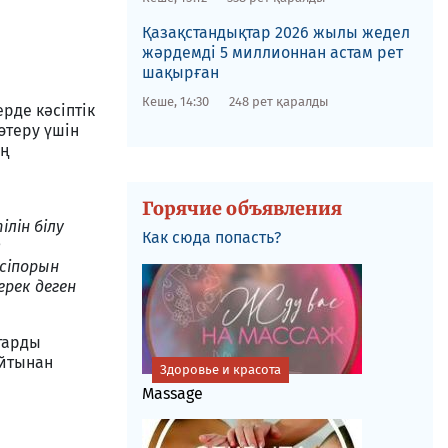
Қазақстандықтар 2026 жылы жедел
жәрдемді 5 миллионнан астам рет
шақырған
Кеше, 14:30
248 рет қаралды
рде кәсіптік
өтеру үшін
ың
Горячие объявления
лін білу
Как сюда попасть?
а
сіпорын
ерек деген
тарды
айтынан
Здоровье и красота
Massage