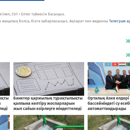
ілеп, Ctrl + Enter түймесін басыңыз.
н жаңалық болса, бізге хабарласыңыз. Ақпарат пен видеоны
Телеграм а