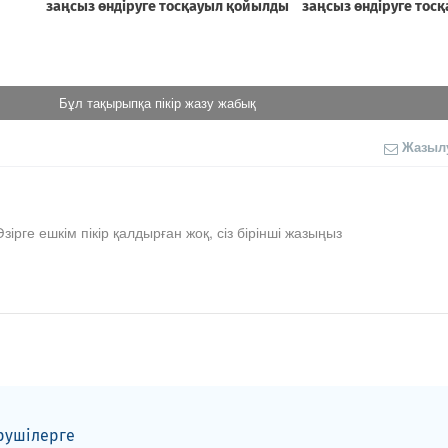
Бұл тақырыпқа пікір жазу жабық
Жазыл
Әзірге ешкім пікір қалдырған жоқ, сіз бірінші жазыңыз
рушілерге