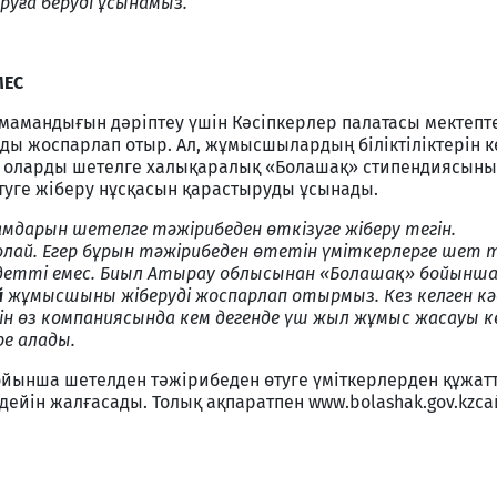
аруға беруді ұсынамыз.
МЕС
амандығын дәріптеу үшін Кәсіпкерлер палатасы мектепте
ды жоспарлап отыр. Ал, жұмысшылардың біліктіліктерін к
е оларды шетелге халықаралық «Болашақ» стипендиясын
туге жіберу нұсқасын қарастыруды ұсынады.
амдарын шетелге тәжірибеден өткізуге жіберу тегін.
лай. Егер бұрын тәжірибеден өтетін үміткерлерге шет ті
міндетті емес. Биыл Атырау облысынан «Болашақ» бойынш
й
жұмысшыны жіберуді жоспарлап отырмыз. Кез келген кә
ін өз компаниясында кем дегенде үш жыл жұмыс жасауы к
ре алады.
йынша шетелден тәжірибеден өтуге үміткерлерден құжат
дейін жалғасады. Толық ақпаратпен www.bolashak.gov.kzс