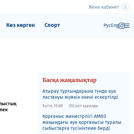
Жеке кабинет
Көз көрген
Спорт
Рус
Eng
Басқа жаңалықтар
Атырау тұрғындарына түнде ауа
ластануы мүмкін екені ескертілді
лыстық
Бүгін, 15:00
202 рет қаралды
лек
Қорғаныс министрлігі АМӨЗ
маңындағы әуе қорғанысы туралы
сыбыстарға түсініктеме берді