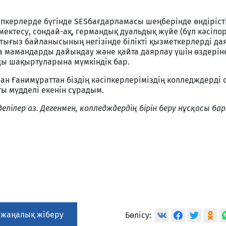
әсіпкерлерде бүгінде SESбағдарламасы шеңберінде өндіріст
мектесу, сондай-ақ, германдық дуальдық жүйе (бұл кәсіп
 тығыз байланысының негізінде білікті қызметкерлерді д
 мамандарды дайындау және қайта даярлау үшін өздерін
ы шақыртуларына мүмкіндік бар.
ан Ғанимұраттан біздің кәсіпкерлеріміздің колледждерді 
ы мүдделі екенін сұрадым.
делілер аз. Дегенмен, колледждердің бірін беру нұсқасы бар
 жаңалық жіберу
Бөлісу: