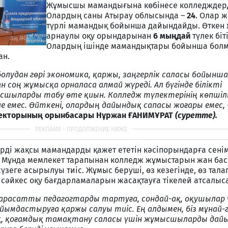
Жұмысшы мамандығына көбінесе колледждерд
Олардың саны Атырау облысында –
24
. Олар 
түрлі мамандық бойынша дайындайды. Өткен
арнаулы оқу орындарынан
6 мыңдай
түлек біт
Олардың ішінде мамандықтары бойынша болм
ан.
лудан гөрі экономика, қаржы, заңгерлік саласы бойынша 
н соң жұмысқа орналаса алмай жүреді. Ал бүгінде білікті
ысшыларды табу өте қиын. Колледж түлектерінің көпшілі
е емес. Өйткені, олардың дайындық сапасы жоғары емес, 
ректорының орынбасары Нұржан ҒАНИМҰРАТ
(суретте).
рді жақсы мамандарды қажет ететін кәсіпорындарға сені
н. Мұнда мемлекет тарапынан колледж жұмыстарын жан ба
еге асырылуы тиіс. Жұмыс беруші, өз кезегінде, өз тала
не сәйкес оқу бағдарламаларын жасақтауға тікелей атсалыс
 парасатты педагогтарды тартуға, сондай-ақ, оқушылар 
йымдастыруға қаржы салуы тиіс. Ең алдымен, біз мұнай-
ақ, қоғамдық тамақтану саласы үшін жұмысшыларды да