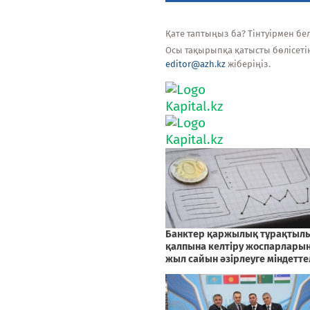
Қате таптыңыз ба? Тінтуірмен белг
Осы тақырыпқа қатысты бөлісеті
editor@azh.kz
жіберіңіз.