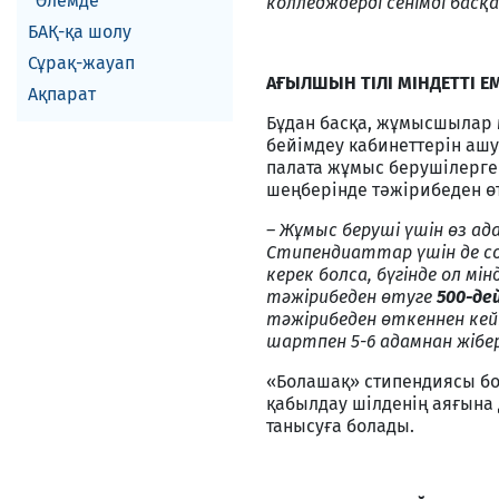
Әлемде
колледждерді сенімді басқ
БАҚ-қа шолу
Сұрақ-жауап
АҒЫЛШЫН ТІЛІ МІНДЕТТІ Е
Ақпарат
Бұдан басқа, жұмысшылар м
бейімдеу кабинеттерін ашу
палата жұмыс берушілерг
шеңберінде тәжірибеден ө
– Жұмыс беруші үшін өз ад
Стипендиаттар үшін де со
керек болса, бүгінде ол 
тәжірибеден өтуге
500-де
тәжірибеден өткеннен кей
шартпен 5-6 адамнан жібе
«Болашақ» стипендиясы бо
қабылдау шілденің аяғына 
танысуға болады.