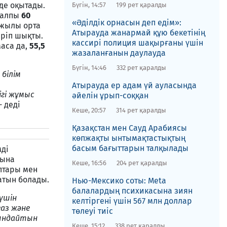
е оқытады.
Бүгін, 14:57
199 рет қаралды
жалпы
60
«Әділдік орнасын деп едім»:
 жылы орта
Атырауда жанармай құю бекетінің
іріп шықты.
кассирі полиция шақырғаны үшін
аса да,
55,5
жазаланғанын даулауда
Бүгін, 14:46
332 рет қаралды
білім
Атырауда ер адам үй ауласында
гі жұмыс
әйелін ұрып-соққан
-
деді
Кеше, 20:57
314 рет қаралды
Қазақстан мен Сауд Арабиясы
көпжақты ынтымақтастықтың
басым бағыттарын талқылады
мді
сына
Кеше, 16:56
204 рет қаралды
птары мен
атын болады.
Нью-Мексико соты​: Meta
балалардың психикасына зиян
үшін
келтіргені үшін 567 млн доллар
газ және
төлеуі тиіс
йындайтын
Кеше, 15:12
338 рет қаралды