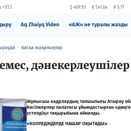
 +33.5
$ 469.93
€ 541.64
₽ 5.71
дыру
Aq Zhaiyq Video
«АЖ» не туралы жазды
ырауда
Басқа жаңалықтар
 емес, дәнекерлеушілер
Жұмысшы кадрлардың тапшылығы Атырау об
Кәсіпкерлер палатасы ұйымдастырған «дөңге
үстелдің» тақырыбына айналды.
«КОЛЛЕДЖДЕРДЕ НАШАР ОҚЫТАДЫ»