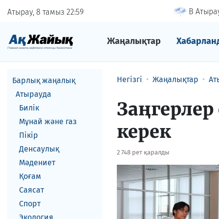
В Атырау
Атырау, 8 тамыз
22
59
Жаңалықтар
Хабарлан
Негізгі
Жаңалықтар
Ат
Барлық жаңалық
Атырауда
Заңгерлер
Билік
Мұнай және газ
керек
Пікір
Денсаулық
2 748 рет қаралды
Мәдениет
Қоғам
Саясат
Спорт
Экология