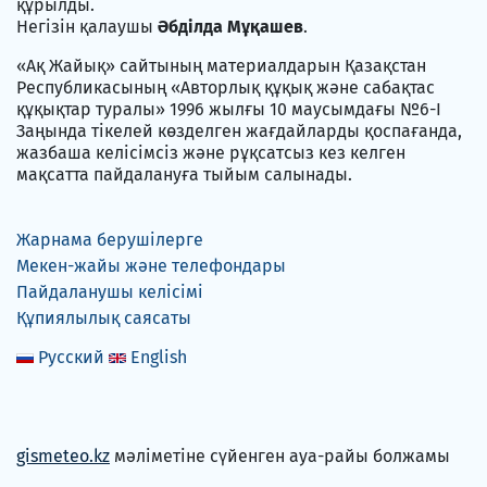
құрылды.
Негізін қалаушы
Әбділда Мұқашев
.
«Ақ Жайық» сайтының материалдарын Қазақстан
Республикасының «Авторлық құқық және сабақтас
құқықтар туралы» 1996 жылғы 10 маусымдағы №6-I
Заңында тікелей көзделген жағдайларды қоспағанда,
жазбаша келісімсіз және рұқсатсыз кез келген
мақсатта пайдалануға тыйым салынады.
Жарнама берушілерге
Мекен-жайы және телефондары
Пайдаланушы келісімі
Құпиялылық саясаты
Русский
English
gismeteo.kz
мәліметіне сүйенген ауа-райы болжамы