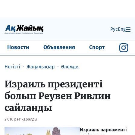
Рус
Eng
Новости
Объявления
Спорт
Негізгі
Жаңалықтар
Әлемде
Израиль президенті
болып Реувен Ривлин
сайланды
2 016 рет қаралды
Израиль парламенті