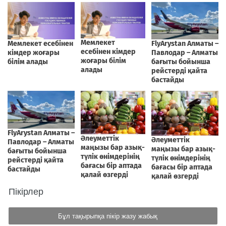
Пікірлер
Бұл тақырыпқа пікір жазу жабық