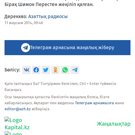
Бірақ Шимон Перестен жеңіліп қалған.
Дереккөз:
Азаттық радиосы
11 маусым 2014, 09:46
Телеграм арнасына жаңалық жіберу
Бөлісу:
Қате таптыңыз ба? Тінтуірмен белгілеп, Ctrl + Enter түймесін
басыңыз.
Осы тақырыпқа қатысты бөлісетін жаңалық болса, бізге
хабарласыңыз. Ақпарат пен видеоны
Телеграм арнамызға
және
editor@azh.kz
жіберіңіз.