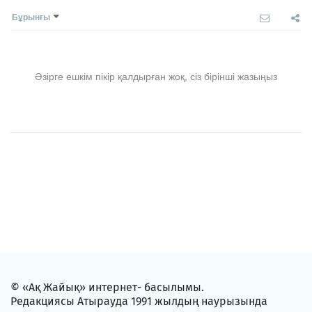
Бұрынғы
Әзірге ешкім пікір қалдырған жоқ, сіз бірінші жазыңыз
© «Ақ Жайық» интернет- басылымы.
Редакциясы Атырауда 1991 жылдың наурызында