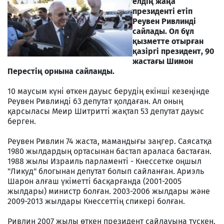
елдің жаңа
президенті етіп
Реувен Ривлинді
сайлады. Ол бұл
қызметте отырған
қазіргі президент, 90
жастағы Шимон
Перестің орнына сайланды.
10 маусым күні өткен дауыс берудің екінші кезеңінде
Реувен Ривлинді 63 депутат қолдаған. Ал оның
қарсыласы Меир Шитритті жақтап 53 депутат дауыс
берген.
Реувен Ривлин 74 жаста, мамандығы заңгер. Саясатқа
1980 жылдардың ортасынан бастап араласа бастаған.
1988 жылы Израиль парламенті - Кнессетке оңшыл
"Ликуд" блогынан депутат болып сайланған. Ариэль
Шарон алғаш үкіметті басқарғанда (2001-2005
жылдары) министр болған. 2003-2006 жылдары және
2009-2013 жылдары Кнессеттің спикері болған.
Ривлин 2007 жылы өткен президент сайлауына түскен.