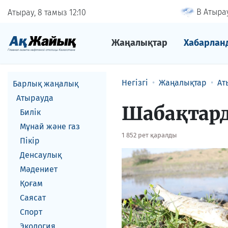
В Атырау
Атырау, 8 тамыз
12
10
Жаңалықтар
Хабарлан
Негізгі
Жаңалықтар
Ат
Барлық жаңалық
Атырауда
Шабақтард
Билік
Мұнай және газ
1 852 рет қаралды
Пікір
Денсаулық
Мәдениет
Қоғам
Саясат
Спорт
Экология