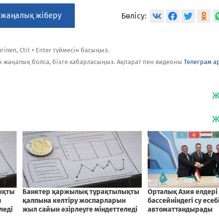
 жаңалық жіберу
Бөлісу:
ілеп, Ctrl + Enter түймесін басыңыз.
н жаңалық болса, бізге хабарласыңыз. Ақпарат пен видеоны
Телеграм а