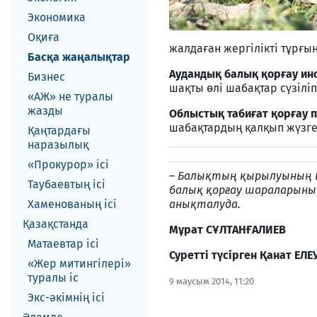
Экономика
Оқиға
жалдаған жергілікті тұрғы
Басқа жаңалықтар
Аудандық балық қорғау и
Бизнес
шақты өлі шабақтар сүзіліп
«АЖ» не туралы
жазды
Облыстық табиғат қорғау 
шабақтардың қалқып жүзге
Қаңтардағы
наразылық
«Прокурор» ісі
–
Балықтың қырылуының ық
Таубаевтың ісі
балық қорғау шараларыны
Хаменованың ісі
анықталуда.
Қазақстанда
Мұрат СҰЛТАНҒАЛИЕВ
Матаевтар ici
Суретті түсірген Қанат ЕЛЕ
«Жер митингілері»
туралы іс
9 маусым 2014, 11:20
Экс-әкiмнiң iсi