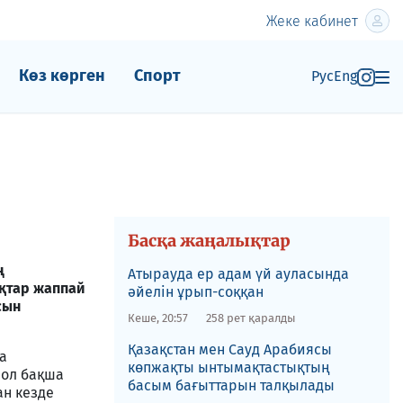
Жеке кабинет
Көз көрген
Спорт
Рус
Eng
Басқа жаңалықтар
ң
Атырауда ер адам үй ауласында
қтар жаппай
әйелін ұрып-соққан
сын
Кеше, 20:57
258 рет қаралды
Қазақстан мен Сауд Арабиясы
а
көпжақты ынтымақтастықтың
 ол бақша
басым бағыттарын талқылады
ан кезде