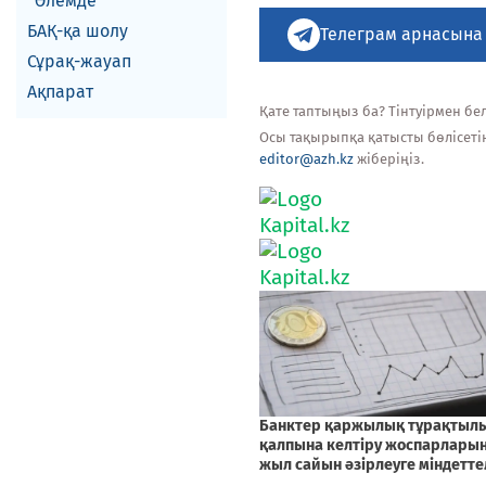
Әлемде
БАҚ-қа шолу
Телеграм арнасына
Сұрақ-жауап
Ақпарат
Қате таптыңыз ба? Тінтуірмен белг
Осы тақырыпқа қатысты бөлісеті
editor@azh.kz
жіберіңіз.