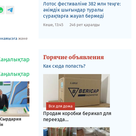
Лотос фестиваліне​ 382 млн теңге:
әкімдік шығындар туралы
сүрақтарға жауап бермеді
Кеше, 13:45
246 рет қаралды
рнамызға
және
Горячие объявления
Как сюда попасть?
Все для дома
Продам коробки берикап для
переезда...