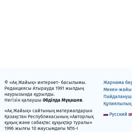
© «Ақ Жайық» интернет- басылымы.
Жарнама бе
Редакциясы Атырауда 1991 жылдың
Мекен-жайы
наурызында құрылды.
Пайдаланушы
Негізін қалаушы
Әбділда Мұқашев
.
Құпиялылық
«Ақ Жайық» сайтының материалдарын
Русский
Қазақстан Республикасының «Авторлық
құқық және сабақтас құқықтар туралы»
1996 жылғы 10 маусымдағы №6-I