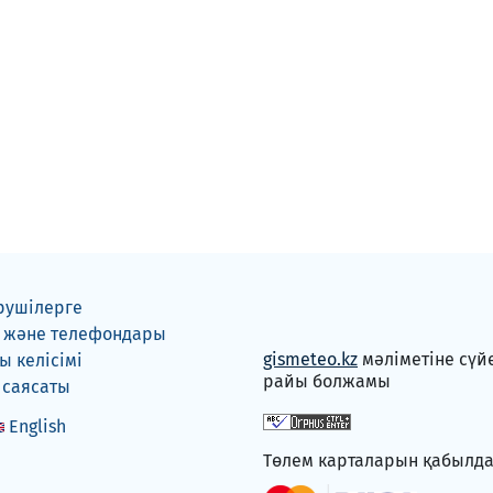
рушілерге
 және телефондары
gismeteo.kz
мәліметіне сүй
 келісімі
райы болжамы
 саясаты
English
Төлем карталарын қабылд