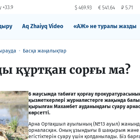
 +33.9
$ 469.93
€ 541.64
₽ 5.71
дыру
Aq Zhaiyq Video
«АЖ» не туралы жазды
ырауда
Басқа жаңалықтар
ы құртқан сорғы ма?
6 маусымда табиғат қорғау прокуратурасыны
қызметкерлері журналистерге жақында балы
қырылған Махамбет ауданындағы суару арна
көрсетті.
Арна Ортақшыл ауылының (№13 ауыл) жанынд
орналасқан. Оның ұзындығы 8 шақырым және
егістіктерін суару үшін қолданылады. Біз барғ