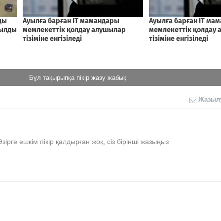
Бұл тақырыпқа пікір жазу жабық
Жазыл
Әзірге ешкім пікір қалдырған жоқ, сіз бірінші жазыңыз