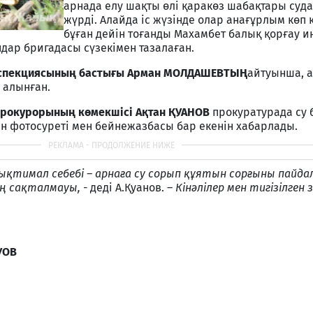
арнада елу шақты өлі қаракөз шабақтары суд
жүрді. Алайда іс жүзінде олар анағұрлым көп
бұған дейін тоғанды Махамбет балық қорғау 
ндар бригадасы сүзекімен тазалаған.
нспекциясының бастығы Арман МОЛДАШЕВТЫҢ
айтуынша, 
 алынған.
прокурорының көмекшісі Ақтан ҚУАНОВ
прокуратурада су б
н фотосуреті мен бейнежазбасы бар екенін хабарлады.
тимал себебі – арнаға су сорып құятын сорғыны пайдал
ң сақталмауы, -
деді А.Қуанов. –
Кінәлілер мен тигізілген
УОВ