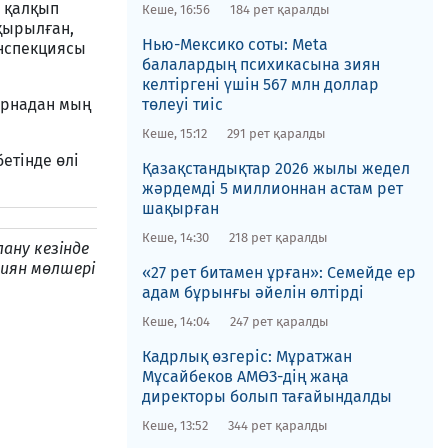
а қалқып
Кеше, 16:56
184 рет қаралды
 қырылған,
Нью-Мексико соты​: Meta
инспекциясы
балалардың психикасына зиян
келтіргені үшін 567 млн доллар
арнадан мың
төлеуі тиіс
Кеше, 15:12
291 рет қаралды
етінде өлі
Қазақстандықтар 2026 жылы жедел
жәрдемді 5 миллионнан астам рет
шақырған
Кеше, 14:30
218 рет қаралды
ану кезінде
 зиян мөлшері
«27 рет битамен ұрған»: Семейде ер
адам бұрынғы әйелін өлтірді
Кеше, 14:04
247 рет қаралды
Кадрлық өзгеріс: Мұратжан
Мұсайбеков АМӨЗ-дің жаңа
директоры болып ​тағайындалды
Кеше, 13:52
344 рет қаралды