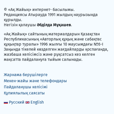
© «Ақ Жайық» интернет- басылымы.
Редакциясы Атырауда 1991 жылдың наурызында
құрылды.
Негізін қалаушы
Әбділда Мұқашев
.
«Ақ Жайық» сайтының материалдарын Қазақстан
Республикасының «Авторлық құқық және сабақтас
құқықтар туралы» 1996 жылғы 10 маусымдағы №6-I
Заңында тікелей көзделген жағдайларды қоспағанда,
жазбаша келісімсіз және рұқсатсыз кез келген
мақсатта пайдалануға тыйым салынады.
Жарнама берушілерге
Мекен-жайы және телефондары
Пайдаланушы келісімі
Құпиялылық саясаты
Русский
English