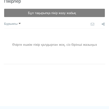
Пікірлер
Бұл тақырыпқа пікір жазу жабық
Бұрынғы
Әзірге ешкім пікір қалдырған жоқ, сіз бірінші жазыңыз