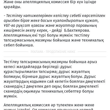
Және оны апелляциялық комиссия бір күн ішінде
қарайды.
- Тестілеу нәтижелерімен келіспеу себебі көрсетілген
арызбен бірге жеке басын куәландыратын құжат,
ҰБТ-ға рұқсат қағазы және жауаптар парағының
көшірмесін әкелу керек, -
дейді Б.Бахтиярова.
Апелляцияның екі түрі болуы мүмкін: тестілеу
тапсырмасының мазмұны бойынша және техникалық
себеп бойынша.
Тестілеу тапсырмасының мазмұны бойынша арыз
келесі жағдайларда беріледі: дұрыс
құрастырылмаған тапсырма; дұрыс жауаптың
болмауы; бірнеше дұрыс жауаптың болуы. Дұрыс
жауаптардың кодымен сай келетін боялған дөңгелекті
сканердің 2 дөңгелек деп оқуы; боялған дөңгелекті
сканердің оқымауы техникалық себептер болуы
мүмкін.
Апелляциялық комиссия әр түлекпен жеке-жеке
жұмыс істейді. Ол комиссия отырысына келмей