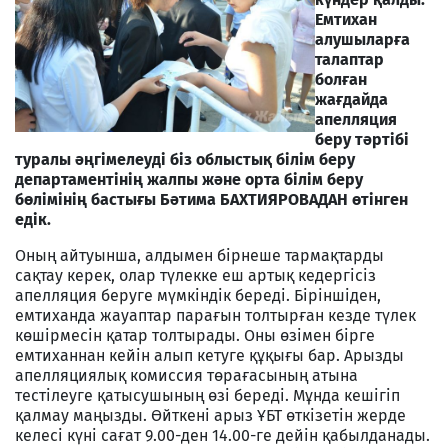
Емтихан
алушыларға
талаптар
болған
жағдайда
апелляция
беру тәртібі
туралы әңгімелеуді біз облыстық білім беру
департаментінің жалпы және орта білім беру
бөлімінің бастығы Бәтима БАХТИЯРОВАДАН өтінген
едік.
Оның айтуынша, алдымен бірнеше тармақтарды
сақтау керек, олар түлекке еш артық кедергісіз
апелляция беруге мүмкіндік береді. Біріншіден,
емтиханда жауаптар парағын толтырған кезде түлек
көшірмесін қатар толтырады. Оны өзімен бірге
емтиханнан кейін алып кетуге құқығы бар. Арызды
апелляциялық комиссия төрағасының атына
тестілеуге қатысушының өзі береді. Мұнда кешігіп
қалмау маңызды. Өйткені арыз ҰБТ өткізетін жерде
келесі күні сағат 9.00-ден 14.00-ге дейін қабылданады.