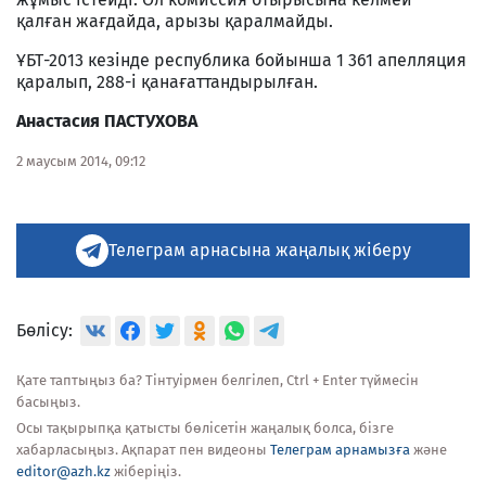
қалған жағдайда, арызы қаралмайды.
ҰБТ-2013 кезінде республика бойынша 1 361 апелляция
қаралып, 288-і қанағаттандырылған.
Анастасия ПАСТУХОВА
2 маусым 2014, 09:12
Телеграм арнасына жаңалық жіберу
Бөлісу:
Қате таптыңыз ба? Тінтуірмен белгілеп, Ctrl + Enter түймесін
басыңыз.
Осы тақырыпқа қатысты бөлісетін жаңалық болса, бізге
хабарласыңыз. Ақпарат пен видеоны
Телеграм арнамызға
және
editor@azh.kz
жіберіңіз.