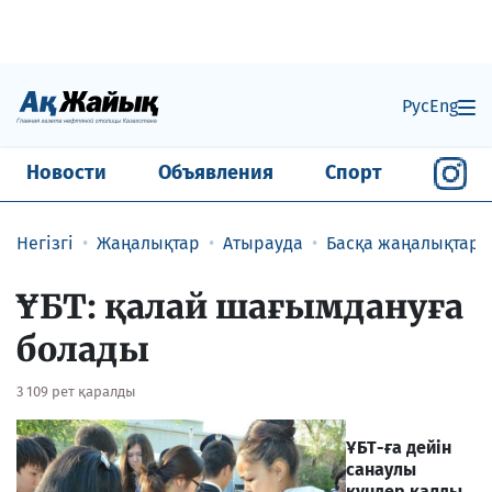
Рус
Eng
Новости
Объявления
Спорт
Негізгі
Жаңалықтар
Атырауда
Басқа жаңалықтар
ҰБТ: қалай шағымдануға
болады
3 109 рет қаралды
ҰБТ-ға дейін
санаулы
күндер қалды.