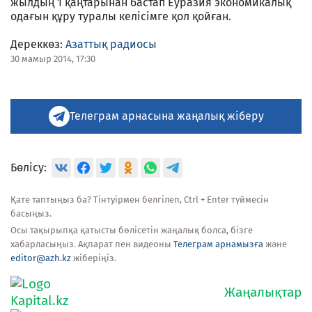
жылдың 1 қаңтарынан бастап Еуразия экономикалық
одағын құру туралы келісімге қол қойған.
Дереккөз:
Азаттық радиосы
30 мамыр 2014, 17:30
Телеграм арнасына жаңалық жіберу
Бөлісу:
Қате таптыңыз ба? Тінтуірмен белгілеп, Ctrl + Enter түймесін
басыңыз.
Осы тақырыпқа қатысты бөлісетін жаңалық болса, бізге
хабарласыңыз. Ақпарат пен видеоны
Телеграм арнамызға
және
editor@azh.kz
жіберіңіз.