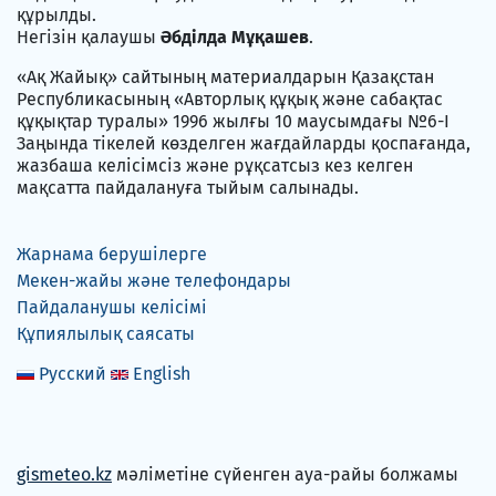
құрылды.
Негізін қалаушы
Әбділда Мұқашев
.
«Ақ Жайық» сайтының материалдарын Қазақстан
Республикасының «Авторлық құқық және сабақтас
құқықтар туралы» 1996 жылғы 10 маусымдағы №6-I
Заңында тікелей көзделген жағдайларды қоспағанда,
жазбаша келісімсіз және рұқсатсыз кез келген
мақсатта пайдалануға тыйым салынады.
Жарнама берушілерге
Мекен-жайы және телефондары
Пайдаланушы келісімі
Құпиялылық саясаты
Русский
English
gismeteo.kz
мәліметіне сүйенген ауа-райы болжамы