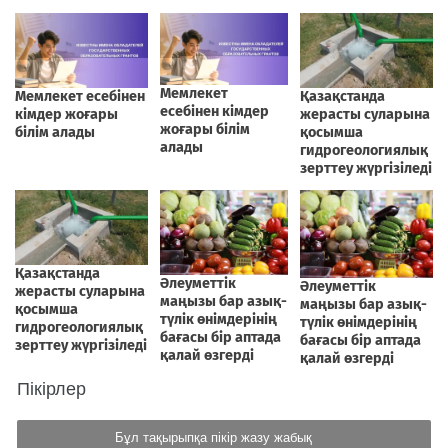
Пікірлер
Бұл тақырыпқа пікір жазу жабық