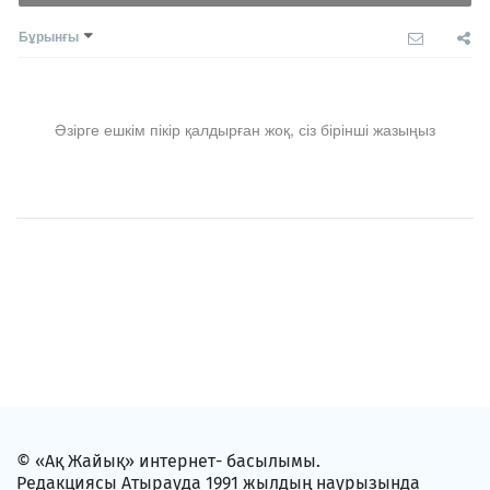
Бұрынғы
Әзірге ешкім пікір қалдырған жоқ, сіз бірінші жазыңыз
© «Ақ Жайық» интернет- басылымы.
Редакциясы Атырауда 1991 жылдың наурызында