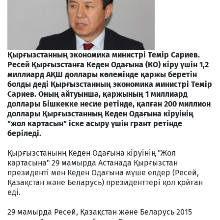
Қырғызстанның экономика министрі Темір Сариев.
Ресей Қырғызстанға Кеден Одағына (КО) кіру үшін 1,2
миллиард АҚШ доллары көлемінде қаржы беретін
болды деді Қырғызстанның экономика министрі Темір
Сариев. Оның айтуынша, қаржының 1 миллиард
доллары Бішкекке несие ретінде, қалған 200 миллион
доллары Қырғызстанның Кеден Одағына кіруінің
"жол картасын" іске асыру үшін грант ретінде
беріледі.
Қырғызстанынң Кеден Одағына кіруінің "Жол
картасына" 29 мамырда Астанада Қырғызстан
президент
і мен Кеден Одағына мүше елдер (Ресей,
Қазақстан және Беларусь) президенттері қол қойған
еді.
29 мамырда Ресей, Қазақстан және Беларусь 2015