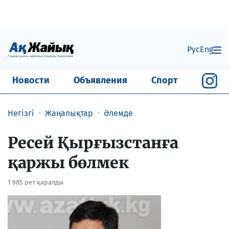
Рус
Eng
Новости
Объявления
Спорт
Негізгі
Жаңалықтар
Әлемде
Ресей Қырғызстанға
қаржы бөлмек
1 985 рет қаралды