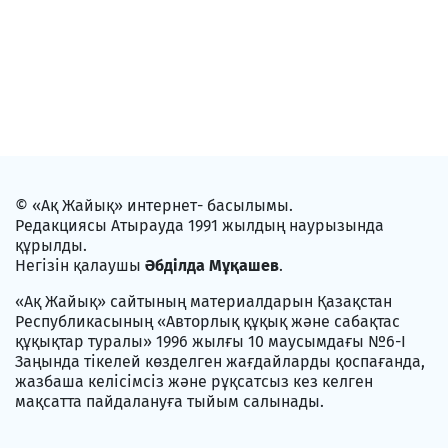
© «Ақ Жайық» интернет- басылымы.
Редакциясы Атырауда 1991 жылдың наурызында
құрылды.
Негізін қалаушы
Әбділда Мұқашев
.
«Ақ Жайық» сайтының материалдарын Қазақстан
Республикасының «Авторлық құқық және сабақтас
құқықтар туралы» 1996 жылғы 10 маусымдағы №6-I
Заңында тікелей көзделген жағдайларды қоспағанда,
жазбаша келісімсіз және рұқсатсыз кез келген
мақсатта пайдалануға тыйым салынады.