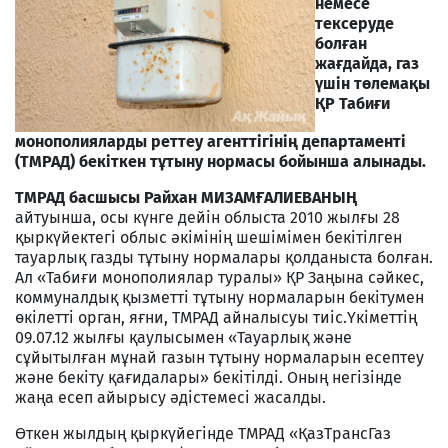
немесе
тексеруде
болған
жағдайда, газ
үшін төлемақы
ҚР Табиғи
монополияларды реттеу агенттігінің департаменті
(ТМРАД) бекіткен тұтыну нормасы бойынша алынады.
ТМРАД басшысы Райхан МИЗАМҒАЛИЕВАНЫҢ
айтуынша, осы күнге дейін облыста 2010 жылғы 28
қыркүйектегі облыс әкімінің шешімімен бекітілген
тауарлық газды тұтыну нормалары қолданыста болған.
Ал «Табиғи монополиялар туралы» ҚР Заңына сәйкес,
коммуналдық қызметті тұтыну нормаларын бекітумен
өкілетті орган, яғни, ТМРАД айналысуы тиіс.Үкіметтің
09.07.12 жылғы қаулысымен «Тауарлық және
сұйытылған мұнай газын тұтыну нормаларын есептеу
және бекіту қағидалары» бекітілді. Оның негізінде
жаңа есеп айырысу әдістемесі жасалды.
Өткен жылдың қыркүйегінде ТМРАД «ҚазТрансГаз