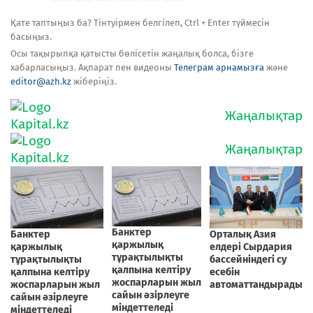
Қате таптыңыз ба? Тінтуірмен белгілеп, Ctrl + Enter түймесін
басыңыз.
Осы тақырыпқа қатысты бөлісетін жаңалық болса, бізге
хабарласыңыз. Ақпарат пен видеоны
Телеграм арнамызға
және
editor@azh.kz
жіберіңіз.