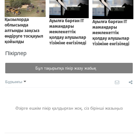
Пікірлер
Бұл тақырыпқа пікір жазу жабық
Бұрынғы
Әзірге ешкім пікір қалдырған жоқ, сіз бірінші жазыңыз