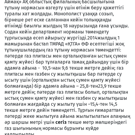
Аймақ» АҚ облыстық филалының басшылығына
тұтыну нормасын өзгерту үшін өтінім беру қажеттігі
туралы хат жолдады. Монополист ұзаққа созып,
бірнеше рет еске салғаннан кейін толыққанды
өтінімді биылғы жылдың 18 наурызында ғана ұсынды.
Содан кейін департамент норманы төмендету
тұрғысында есеп айырысу жүргізді.2014жылдың 1
мамырынан бастап ТМРАД «ҚТГА» ӨФ есептегіші жоқ
тұтынушылардың газ тұтыну нормасын төмендетті:
пәтерде газ плитасы мен орталықтанған ыстық сумен
қамту жүйесі бар тұлғаларға тамақ дайындау үшін бір
адамға айына - 10,5-нан 9,6 текше метрге дейін; газ
плитасы мен газбен су жылытқышы бар пәтерде су
ысыту үшін (орталықтан ыстық сумен қамту жүйесі
болмағанда) бір адамға айына – 25,8-тен23,9 текше
метрге дейін; пәтерде газ плитасы болып, орталықтан
ыстық сумен қамту жүйесі мен газбен су жылытқышы
болмаған жағдайда су жылыту үшін –15,4-тен 14,5
текше метрге дейін төмендетті. Тұрғын ғимараттағы
пәтерді жеке жылытуға айына жылытылатын алаңның
әр шаршы метрі үшін
сегіз
текше метр мөлшеріндегі
газ шығынының нормасы бұрынғы күйде
қалдырылды.