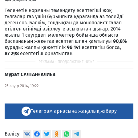
Төленетін норманы төмендету есептегіші жоқ
тұлғалар газ үшін бұрынғыға қарағанда аз төлейді
деген сөз. Бәлкім, сондықтан да монополист талап
етілген өтінімді әзірлеуге асықпаған шығар. 2014
жылғы 1 сәуірдегі мәліметтер бойынша облыста
баспананың жеке газ есептегішпен қамтылуы
90,8%
құрады: жалпы қажеттілік
96 141
есептегіш болса,
87 298
есептегіш орнатылған.
М
ұ
рат С
Ұ
ЛТАН
Ғ
АЛИЕВ
25 сәуір 2014, 19:22
Телеграм арнасына жаңалық жіберу
Бөлісу: