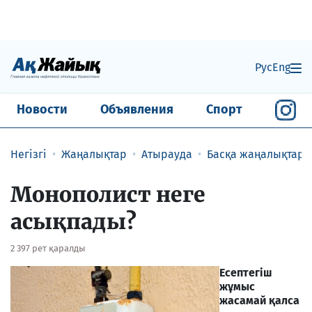
Рус
Eng
Новости
Объявления
Спорт
Негізгі
Жаңалықтар
Атырауда
Басқа жаңалықтар
Монополист неге
асықпады?
2 397 рет қаралды
Есептегіш
жұмыс
жасамай қалса