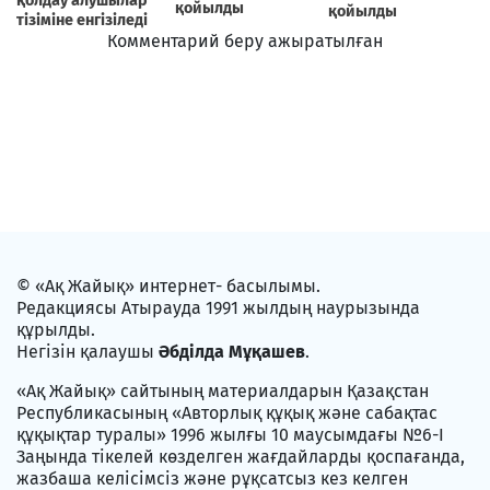
Комментарий беру ажыратылған
© «Ақ Жайық» интернет- басылымы.
Редакциясы Атырауда 1991 жылдың наурызында
құрылды.
Негізін қалаушы
Әбділда Мұқашев
.
«Ақ Жайық» сайтының материалдарын Қазақстан
Республикасының «Авторлық құқық және сабақтас
құқықтар туралы» 1996 жылғы 10 маусымдағы №6-I
Заңында тікелей көзделген жағдайларды қоспағанда,
жазбаша келісімсіз және рұқсатсыз кез келген