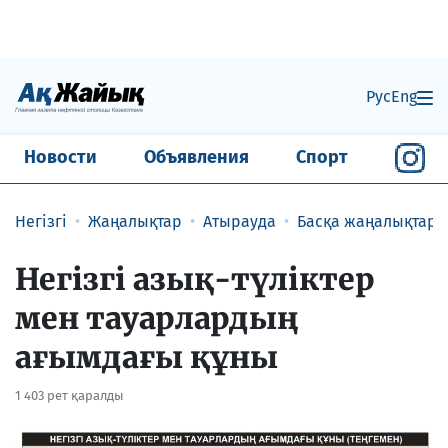
Рус
Eng
Новости
Объявления
Спорт
Негізгі
Жаңалықтар
Атырауда
Басқа жаңалықтар
Негізгі азық-түліктер
мен тауарлардың
ағымдағы құны
1 403 рет қаралды