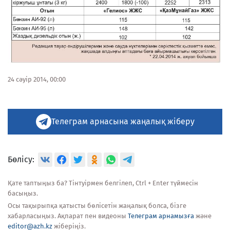
24 сәуір 2014, 00:00
Телеграм арнасына жаңалық жіберу
Бөлісу:
Қате таптыңыз ба? Тінтуірмен белгілеп, Ctrl + Enter түймесін
басыңыз.
Осы тақырыпқа қатысты бөлісетін жаңалық болса, бізге
хабарласыңыз. Ақпарат пен видеоны
Телеграм арнамызға
және
editor@azh.kz
жіберіңіз.