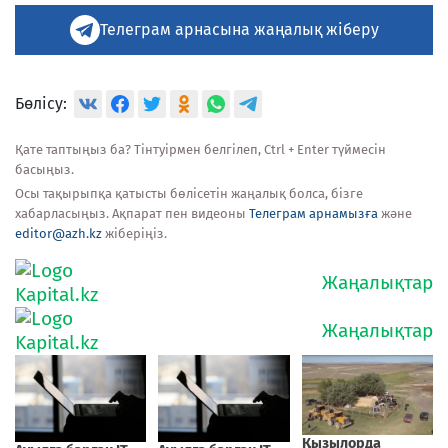
Телеграм арнасына жаңалық жіберу
Бөлісу:
Қате таптыңыз ба? Тінтуірмен белгілеп, Ctrl + Enter түймесін
басыңыз.
Осы тақырыпқа қатысты бөлісетін жаңалық болса, бізге
хабарласыңыз. Ақпарат пен видеоны
Телеграм арнамызға
және
editor@azh.kz
жіберіңіз.