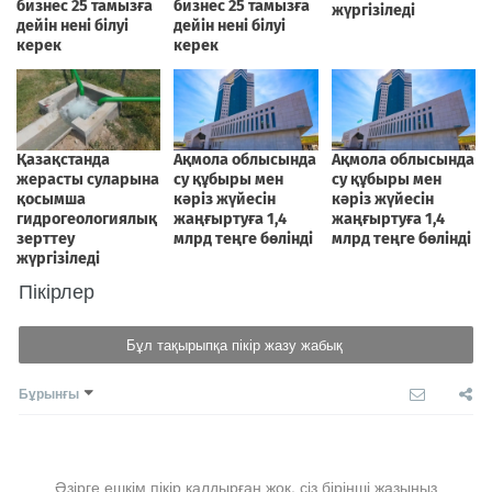
Пікірлер
Бұл тақырыпқа пікір жазу жабық
Бұрынғы
Әзірге ешкім пікір қалдырған жоқ, сіз бірінші жазыңыз