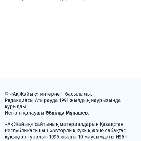
© «Ақ Жайық» интернет- басылымы.
Редакциясы Атырауда 1991 жылдың наурызында
құрылды.
Негізін қалаушы
Әбділда Мұқашев
.
«Ақ Жайық» сайтының материалдарын Қазақстан
Республикасының «Авторлық құқық және сабақтас
құқықтар туралы» 1996 жылғы 10 маусымдағы №6-I