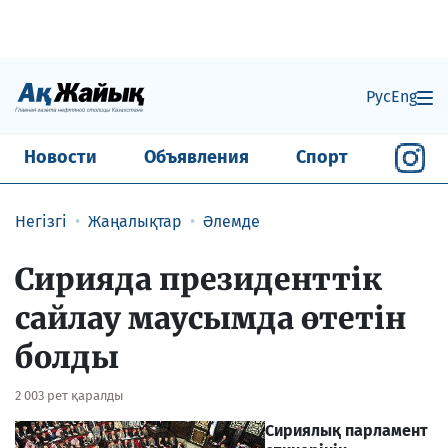
Рус
Eng
Новости
Объявления
Спорт
Негізгі
Жаңалықтар
Әлемде
Сирияда президенттік
сайлау маусымда өтетін
болды
2 003 рет қаралды
Сириялық парламент