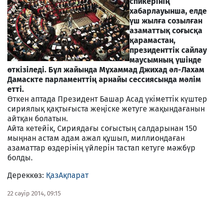
спикерінің
хабарлауынша, елде
үш жылға созылған
азаматтық соғысқа
қарамастан,
президенттік сайлау
маусымның үшінде
өткізіледі. Бұл жайында Мұхаммад Джихад әл-Лахам
Дамаскте парламенттің арнайы сессиясында мәлім
етті.
Өткен аптада Президент Башар Асад үкіметтік күштер
сириялық қақтығыста жеңіске жетуге жақындағанын
айтқан болатын.
Айта кетейік, Сириядағы соғыстың салдарынан 150
мыңнан астам адам ажал құшып, миллиондаған
азаматтар өздерінің үйлерін тастап кетуге мәжбүр
болды.
Дереккөз:
ҚазАқпарат
22 сәуір 2014, 09:15