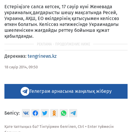
Естеріңізге салса кетсек, 17 сәуір күні Женевада
украиналық дағдарысты шешу мақсатында Ресей,
Украина, АҚШ, ЕО өкілдерінің қатысуымен келіссөз
өткен болатын. Келіссөз нәтижесінде Украинадағы
шиеленіскен жағдайды реттеу бойынша құжат
қабылданды.
Дереккөз
:
tengrinews.kz
18 сәуір 2014, 09:50
Телеграм арнасына жаңалық жіберу
Бөлісу:
Қате таптыңыз ба? Тінтуірмен белгілеп, Ctrl + Enter түймесін