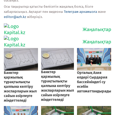
басыңыз.
Осы тақырыпқа қатысты бөлісетін жаңалық болса, бізге
хабарласыңыз. Ақпарат пен видеоны
Телеграм арнамызға
және
editor@azh.kz
жіберіңіз.