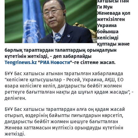
хатшысы Пан
Ги Мун
Женевада қол
жеткізілген
Украина
бойынша
келісімді
құптады және
барлық тараптардан талаптардың орындалуын
күтетінін жеткізді, - деп хабарлайды
Tengrinews.kz
"
РИА Новости
"-ге сілтеме жасап.
БҰҰ Бас хатшысы атынан таратылған хабарламада
"келісімге қатысушылар - Ресей, Украина, АҚШ, ЕО
өзара келісімге келіп, дағдарысты бейбіт жолмен
реттеуге бағытталған нақты да шұғыл қадам жасады", -
делінген.
БҰҰ Бас хатшысы тараптардан алға оң қадам жасай
отырып, өздерінің байыпты пиғылдарын көрсетіп,
дағдарысты бейбіт жолмен шешуге бағытталған
Женева хаттамасын мүлтіксіз орындауды күтетінін
жеткізді.