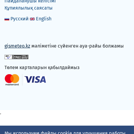
Пайдаланушы келісімі
Құпиялылық саясаты
Русский
English
gismeteo.kz
мәліметіне сүйенген ауа-райы болжамы
Төлем карталарын қабылдаймыз
Мы используем файлы cookie для улучшения работы