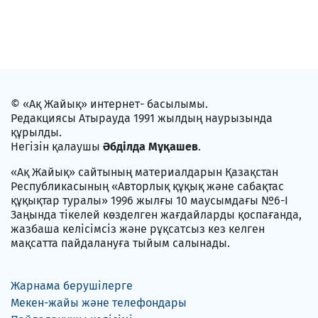
© «Ақ Жайық» интернет- басылымы.
Редакциясы Атырауда 1991 жылдың наурызында
құрылды.
Негізін қалаушы
Әбділда Мұқашев
.
«Ақ Жайық» сайтының материалдарын Қазақстан
Республикасының «Авторлық құқық және сабақтас
құқықтар туралы» 1996 жылғы 10 маусымдағы №6-I
Заңында тікелей көзделген жағдайларды қоспағанда,
жазбаша келісімсіз және рұқсатсыз кез келген
мақсатта пайдалануға тыйым салынады.
Жарнама берушілерге
Мекен-жайы және телефондары