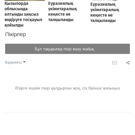
Пікірлер
Бұл тақырыпқа пікір жазу жабық
Бұрынғы
Әзірге ешкім пікір қалдырған жоқ, сіз бірінші жазыңыз