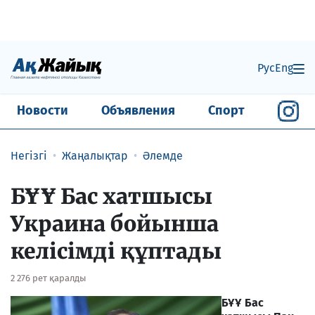
Рус
Eng
Новости
Объявления
Спорт
Негізгі
Жаңалықтар
Әлемде
БҰҰ Бас хатшысы
Украина бойынша
келісімді құптады
2 276 рет қаралды
БҰҰ Бас