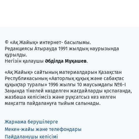
© «Ақ Жайық» интернет- басылымы.
Редакциясы Атырауда 1991 жылдың наурызында
құрылды.
Негізін қалаушы
Әбділда Мұқашев
.
«Ақ Жайық» сайтының материалдарын Қазақстан
Республикасының «Авторлық құқық және сабақтас
құқықтар туралы» 1996 жылғы 10 маусымдағы №6-I
Заңында тікелей көзделген жағдайларды қоспағанда,
жазбаша келісімсіз және рұқсатсыз кез келген
мақсатта пайдалануға тыйым салынады.
Жарнама берушілерге
Мекен-жайы және телефондары
Пайдаланушы келісімі