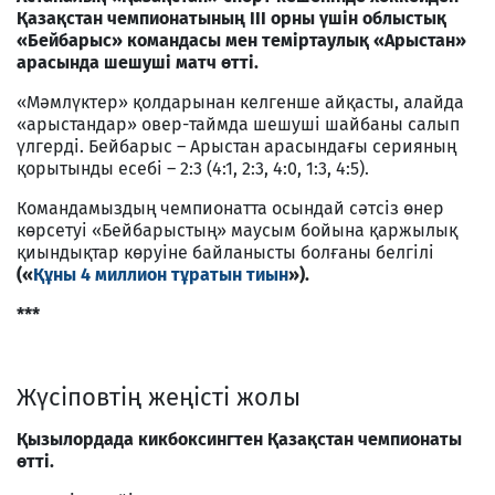
Қазақстан чемпионатының ІІІ орны үшін облыстық
«Бейбарыс» командасы мен теміртаулық «Арыстан»
арасында шешуші матч өтті.
«Мәмлүктер» қолдарынан келгенше айқасты, алайда
«арыстандар» овер-таймда шешуші шайбаны салып
үлгерді. Бейбарыс – Арыстан арасындағы серияның
қорытынды есебі – 2:3 (4:1, 2:3, 4:0, 1:3, 4:5).
Командамыздың чемпионатта осындай сәтсіз өнер
көрсетуі «Бейбарыстың» маусым бойына қаржылық
қиындықтар көруіне байланысты болғаны белгілі
(«
Құны
4 миллион тұратын тиын
»).
***
Жүсіповтің жеңісті жолы
Қызылордада кикбоксингтен Қазақстан чемпионаты
өтті.