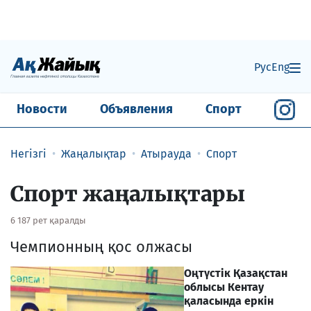
Рус
Eng
Новости
Объявления
Спорт
Негізгі
Жаңалықтар
Атырауда
Спорт
Спорт жаңалықтары
6 187 рет қаралды
Чемпионның қос олжасы
Оңтүстік Қазақстан
облысы Кентау
қаласында еркін