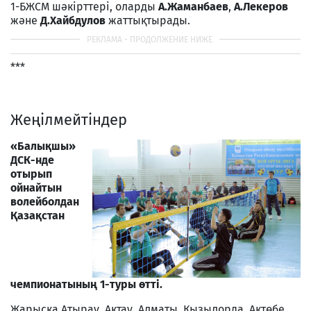
1-БЖСМ шәкірттері, оларды
А.Жаманбаев
,
А.Лекеров
және
Д.Хайбдулов
жаттықтырады.
***
Жеңілмейтіндер
«Балықшы»
ДСК-нде
отырып
ойнайтын
волейболдан
Қазақстан
чемпионатының 1-туры өтті.
Жарысқа Атырау, Ақтау, Алматы, Қызылорда, Ақтөбе,