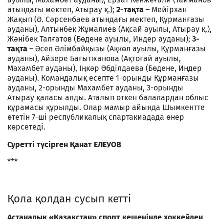
атындағы мектеп, Атырау қ.);
2-тақта
– Мейірхан
Жақып (Ә. Сәрсенбаев атындағы мектеп, Құрманғазы
ауданы), Алтынбек Жұмалиев (Ақсай ауылы, Атырау қ.),
Жәнібек Талғатов (Бөдене ауылы, Индер ауданы);
3-
тақта
– Әсел Әлімбайқызы (Ақкөл ауылы, Құрманғазы
ауданы), Айзере Бағытжанова (Ақтоғай ауылы,
Махамбет ауданы), Іңкәр Әбділдаева (Бөдене, Индер
ауданы). Командалық есепте 1-орынды Құрманғазы
ауданы, 2-орынды Махамбет ауданы, 3-орынды
Атырау қаласы алды. Аталып өткен балалардан облыс
құрамасы құрылды. Олар мамыр айында Шымкентте
өтетін 7-ші республикалық спартакиадада өнер
көрсетеді.
Суретті түсірген Қанат ЕЛЕУОВ
***
Қола қолдан сусып кетті
Астаналық «Қазақстан» спорт кешенінде хоккейден