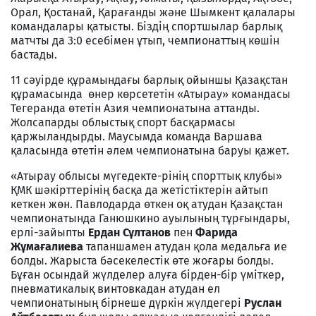
Орал, Қостанай, Қарағанды және Шымкент қалалары
командалары қатысты. Біздің спортшылар барлық
матчты да 3:0 есебімен ұтып, чемпионаттың көшін
бастады.
11 сәуірде құрамындағы барлық ойыншы Қазақстан
құрамасында өнер көрсететін «Атырау» командасы
Тегеранда өтетін Азия чемпионатына аттанды.
Жолсапарды облыстық спорт басқармасы
қаржыландырды. Маусымда команда Варшава
қаласында өтетін әлем чемпионатына баруы қажет.
«Атырау облысы мүгедекте-рінің спорттық клубы»
ҚМК шәкірттерінің басқа да жетістіктерін айтып
кеткен жөн. Павлодарда өткен оқ атудан Қазақстан
чемпионатында Ганюшкино ауылының тұрғындары,
ерлі-зайыпты
Ердан Сұлтанов
пен
Фарида
Жұмағалиева
тапаншамен атудан қола медальға ие
болды. Жарыста бәсекелестік өте жоғары болды.
Бұған осындай жүлделер алуға бірден-бір үміткер,
пневматикалық винтовкадан атудан ел
чемпионатының бірнеше дүркін жүлдегері
Руслан