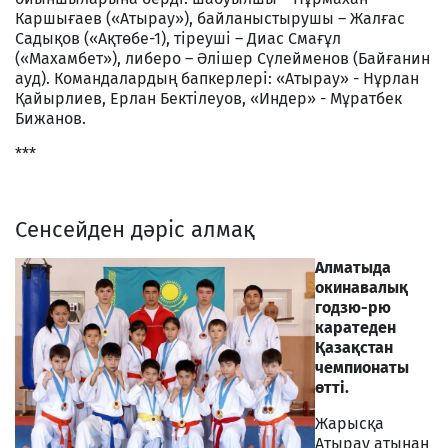
Каршығаев («Атырау»), байланыстырушы – Жалғас
Садықов («Ақтөбе-1), тіреуші – Диас Смағұл
(«Махамбет»), либеро – Әлішер Сүлейменов (Байғанин
ауд). Командалардың бапкерлері: «Атырау» - Нұрлан
Қайырлиев, Ерлан Бектілеуов, «Индер» - Мұратбек
Бижанов.
***
Сенсейден дәріс алмақ
Алматыда
окинавалық
годзю-рю
каратеден
Қазақстан
чемпионаты
өтті.
Жарысқа
Атырау атынан