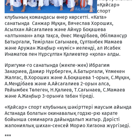
«Қайсар»
спорт
клубының командасы өнер көрсетті. «Ката»
санатында Санжар Мұқан, Вячеслав Хороших,
Асылхан Айсағалиев және Айнұр Боқашева
«алтыннан» алқа тақса, Әнес Меңдібаев, Әбілмансұр
Батырғали, Темірлан Сағынаев, Сұлтанбек Мамаев
және Аружан Жаңбыр «күміс» иеленді, ал Исабек
Инаматов пен Нұрсұлтан Қалиевтер «қола» алды.
Иригуми-го санатында (жекпе-жек) Ибрагим
Закариев, Дамир Нұрберген, А.Батырғали, Ұлмекен
Жалғас, В.Хороших және А.Боқашева 1-орын, С.Мұқан,
А.Меңдібаев және А.Айсағалиев 2-орын алса,
Райымбек Төлеген, Н.Қалиев, Т.Сағынаев, С.Мамаев
және А.Жаңбыр 3-орынға табан тіреді.
«Қайсар» спорт клубының шәкірттері маусым айында
Астанада болатын окинавалық годзю-рю карате
бойынша семинарға дайындалып жатыр. Дәрісті
жапониялық шихан-сенсей Морио Хигаона жүргізеді.
***