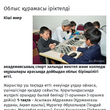
Облыс құрамасы іріктелді
Кіші өнер
академиясының спорт залында мектеп және колледж
оқушылары арасында дойбыдан облыс біріншілігі
өтті.
Жарыстар үш тақтада өтті: екеуінде ұлдар ойнаса,
үшіншісінде қыздар сайысты. Қорытындысында
жүлделі орындар былай бөлінді (1-орыннан 3-орынға
дейін):
1-тақта
– Асылжан Абдрахман (Құрманғазы
ауданы, Ақкөл ауылы), Мұрагер Әбухалықов (Таңдай
ауылы, Махамбет ауданы), Ерзат Кенжеғали (Тайманов