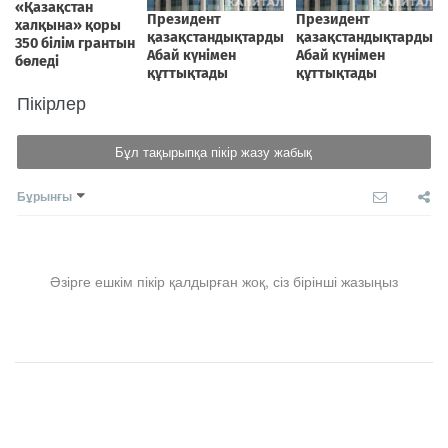
Пікірлер
Бұл тақырыпқа пікір жазу жабық
Бұрынғы
Әзірге ешкім пікір қалдырған жоқ, сіз бірінші жазыңыз