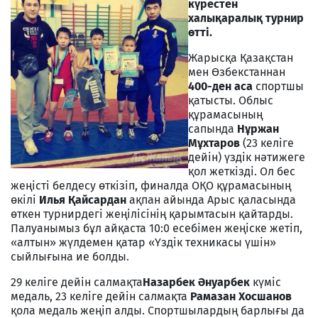
күрестен
халықаралық турнир
өтті.
Жарысқа Қазақстан
мен Өзбекстаннан
400-ден аса
спортшы
қатысты. Облыс
құрамасының
сапында
Нұржан
Мұхтаров
(23 келіге
дейін) үздік нәтижеге
қол жеткізді. Ол бес
жеңісті белдесу өткізіп, финалда ОҚО құрамасының
өкілі
Илья Қайсардан
ақпан айында Арыс қаласында
өткен турнирдегі жеңілісінің қарымтасын қайтарды.
Палуанымыз бұл айқаста 10:0 есебімен жеңіске жетіп,
«алтын» жүлдемен қатар «Үздік техникасы үшін»
сыйлығына ие болды.
29 келіге дейін салмақта
Назарбек Әнуарбек
күміс
медаль, 23 келіге дейін салмақта
Рамазан Хосшанов
қола медаль жеңіп алды. Спортшылардың барлығы да