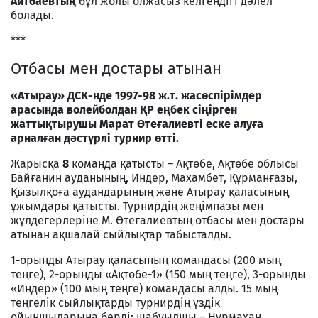
Айтбаевтың
бұл жолы олжасыз келгендігі дәлел
болады.
***
Отбасы мен достары атынан
«Атырау» ДСК-нде 1997-98 ж.т. жасөспірімдер
арасында
волейболдан ҚР еңбек сіңірген
жаттықтырушы Марат Өтеғалиевті еске алуға
арналған дәстүрлі турнир өтті.
Жарысқа
8
команда қатысты – Ақтөбе, Ақтөбе облысы
Байғанин ауданының, Индер, Махамбет, Құрманғазы,
Қызылқоға аудандарының және Атырау қаласының
ұжымдары қатысты. Турнирдің жеңімпазы мен
жүлдегерлеріне М. Өтеғалиевтың отбасы мен достары
атынан ақшалай сыйлықтар табысталды.
1-орынды Атырау қаласының командасы (200 мың
теңге), 2-орынды «Ақтөбе-1» (150 мың теңге), 3-орынды
«Индер» (100 мың теңге) командасы алды. 15 мың
теңгелік сыйлықтарды турнирдің үздік
ойыншыларына берді: шабуылшы – Нұрмахан