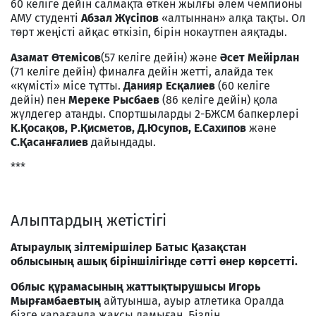
60 келіге дейін салмақта өткен жылғы әлем чемпионы
АМУ студенті
Абзал Жүсіпов
«алтыннан» алқа тақты. Ол
төрт жеңісті айқас өткізіп, бірін нокаутпен аяқтады.
Азамат Өтемісов
(57 келіге дейін) және
Әсет Мейірлан
(71 келіге дейін) финалға дейін жетті, алайда тек
«күмісті» місе тұтты.
Данияр Есқалиев
(60 келіге
дейін) пен
Мереке Рысбаев
(86 келіге дейін) қола
жүлдегер атанды. Спортшыларды 2-БЖСМ бапкерлері
К.Қосақов, Р.Қисметов, Д.Юсупов, Е.Сахипов
және
С.Қасанғалиев
дайындады.
***
Алыптардың жетістігі
Атыраулық зілтеміршілер Батыс Қазақстан
облысының ашық біріншілігінде сәтті өнер көрсетті.
Облыс құрамасының жаттықтырушысы Игорь
Мырғамбаевтың
айтуынша, ауыр атлетика Оралда
бізге қарағанда жақсы дамыған. Біздің