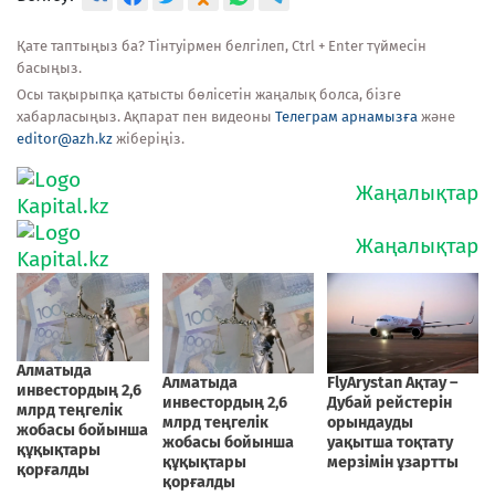
Қате таптыңыз ба? Тінтуірмен белгілеп, Ctrl + Enter түймесін
басыңыз.
Осы тақырыпқа қатысты бөлісетін жаңалық болса, бізге
хабарласыңыз. Ақпарат пен видеоны
Телеграм арнамызға
және
editor@azh.kz
жіберіңіз.