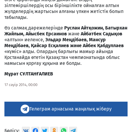
зілтеміршілердің осы біріншілікте ойналған алтын
жүлделердің жартысын алғаны үлкен жетістік болып
табылады.
Өз салмақ дәрежелерінде
Руслан Айтқожин, Батырхан
Жайлым, Айысбек Ерсаинов
және
Айбатбек Садықов
«алтын» иеленсе,
Эльдар Меңдібаев, Мансур
Меңдібаев, Қайсар Есқалиев және Айбек Қабдуллаев
«күміс» алды. Олардың барлығы мамыр айында
Қостанайда өтетін Қазақстан чемпионатында облыс
намысын қорғау құқына ие болды.
Мұрат СҰЛТАНҒАЛИЕВ
17 сәуір 2014, 00:00
Телеграм арнасына жаңалық жіберу
Бөлісу: