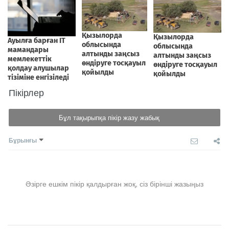
Пікірлер
Бұл тақырыпқа пікір жазу жабық
Бұрынғы
Әзірге ешкім пікір қалдырған жоқ, сіз бірінші жазыңыз