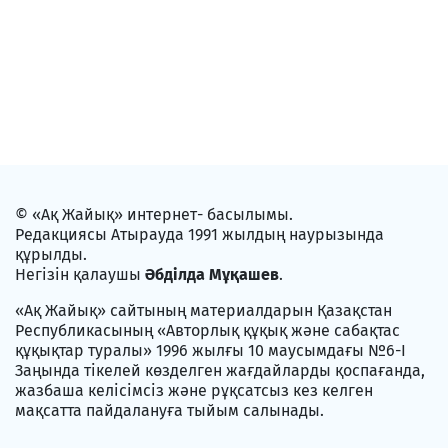
© «Ақ Жайық» интернет- басылымы.
Редакциясы Атырауда 1991 жылдың наурызында
құрылды.
Негізін қалаушы
Әбділда Мұқашев
.
«Ақ Жайық» сайтының материалдарын Қазақстан
Республикасының «Авторлық құқық және сабақтас
құқықтар туралы» 1996 жылғы 10 маусымдағы №6-I
Заңында тікелей көзделген жағдайларды қоспағанда,
жазбаша келісімсіз және рұқсатсыз кез келген
мақсатта пайдалануға тыйым салынады.