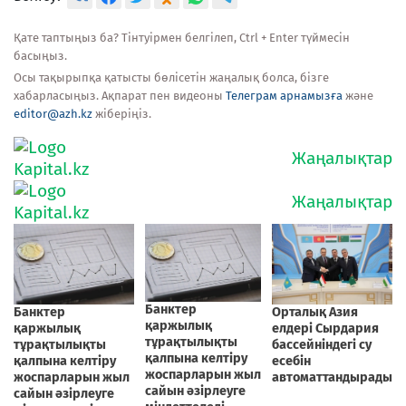
Қате таптыңыз ба? Тінтуірмен белгілеп, Ctrl + Enter түймесін
басыңыз.
Осы тақырыпқа қатысты бөлісетін жаңалық болса, бізге
хабарласыңыз. Ақпарат пен видеоны
Телеграм арнамызға
және
editor@azh.kz
жіберіңіз.