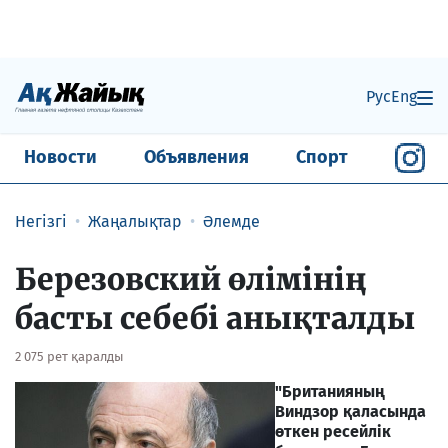
Рус
Eng
Новости
Объявления
Спорт
Негізгі
Жаңалықтар
Әлемде
Березовский өлімінің
басты себебі анықталды
2 075 рет қаралды
"Британияның
Виндзор қаласында
өткен ресейлік