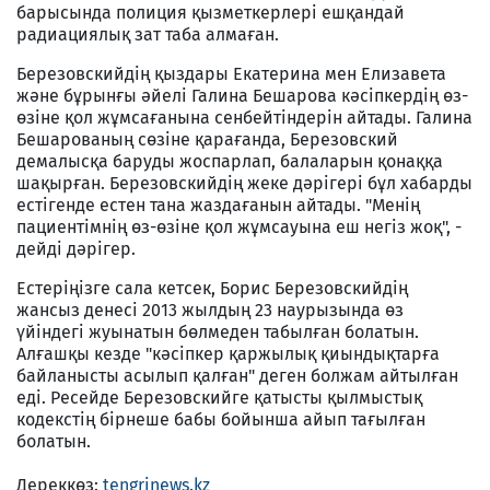
барысында полиция қызметкерлері ешқандай
радиациялық зат таба алмаған.
Березовскийдің қыздары Екатерина мен Елизавета
және бұрынғы әйелі Галина Бешарова кәсіпкердің өз-
өзіне қол жұмсағанына сенбейтіндерін айтады. Галина
Бешарованың сөзіне қарағанда, Березовский
демалысқа баруды жоспарлап, балаларын қонаққа
шақырған. Березовскийдің жеке дәрігері бұл хабарды
естігенде естен тана жаздағанын айтады. "Менің
пациентімнің өз-өзіне қол жұмсауына еш негіз жоқ", -
дейді дәрігер.
Естеріңізге сала кетсек, Борис Березовскийдің
жансыз денесі 2013 жылдың 23 наурызында өз
үйіндегі жуынатын бөлмеден табылған болатын.
Алғашқы кезде "кәсіпкер қаржылық қиындықтарға
байланысты асылып қалған" деген болжам айтылған
еді. Ресейде Березовскийге қатысты қылмыстық
кодекстің бірнеше бабы бойынша айып тағылған
болатын.
Дереккөз:
tengrinews.kz