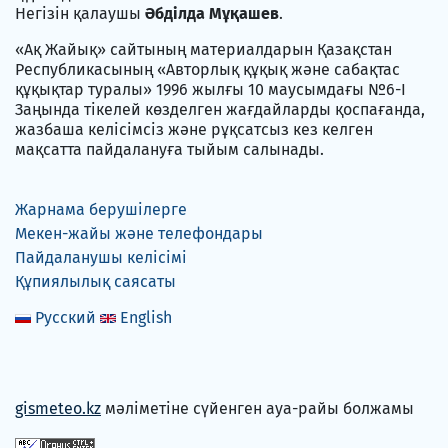
Негізін қалаушы
Әбділда Мұқашев
.
«Ақ Жайық» сайтының материалдарын Қазақстан
Республикасының «Авторлық құқық және сабақтас
құқықтар туралы» 1996 жылғы 10 маусымдағы №6-I
Заңында тікелей көзделген жағдайларды қоспағанда,
жазбаша келісімсіз және рұқсатсыз кез келген
мақсатта пайдалануға тыйым салынады.
Жарнама берушілерге
Мекен-жайы және телефондары
Пайдаланушы келісімі
Құпиялылық саясаты
Русский
English
gismeteo.kz
мәліметіне сүйенген ауа-райы болжамы