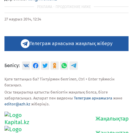
27 наурыз 2014, 12:34
Телеграм арнасына жаңалық жіберу
Бөлісу:
Қате таптыңыз ба? Тінтуірмен белгілеп, Ctrl + Enter түймесін
басыңыз.
Осы тақырыпқа қатысты бөлісетін жаңалық болса, бізге
хабарласыңыз. Ақпарат пен видеоны
Телеграм арнамызға
және
editor@azh.kz
жіберіңіз.