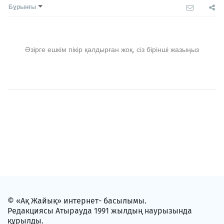
Бұрынғы
Әзірге ешкім пікір қалдырған жоқ, сіз бірінші жазыңыз
© «Ақ Жайық» интернет- басылымы.
Редакциясы Атырауда 1991 жылдың наурызында
құрылды.