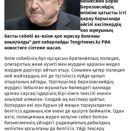
бизнесмен Борис
Березовсийдің
өліміне қатысты істі
қарау барысында
әйгілі кәсіпкердің
көз жұмуының
басты себебі өз-өзіне қол жұмсау болғаны
анықталды" деп хабарлайды Tengrinews.kz РИА
новостиге сілтеме жасап.
Өлім себебінің бұл нұсқасын британиялық полиция,
олигархтың жеке күзеті мен мүрдені қараған жедел
жәрдем дәрігері айтып отыр. Сонымен қатар полиция
кей жайлардың әлі де түсініксіз күйде қалып
отырғанын айтады. Тергеушілер Березовскийдің
мүрдесі табылған жуынатын бөлмедегі ваннада
қалған саусақ іздерінің бірі кімге тиесілі екенін
анықтай алмаған. Сондай-ақ кәсіпкер қайтыс
болардан екі күн бұрын үй маңын торауылдаған
белгісіз адамның кім екені де қазірге беймәлім. Одан
өзге, полицияның жедел келуіне себеп болған
бизнесменнің үйіндегі радиациялық дабылдың
неліктен қосылғаны да белгісіз. Үйді тексеру