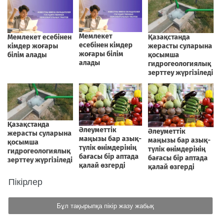
Пікірлер
Бұл тақырыпқа пікір жазу жабық