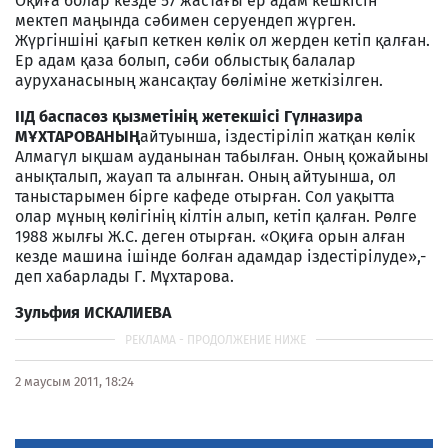
Оқиға болар кезде 57 жастағы ер адам кешкісін
мектеп маңында сәбимен серуендеп жүрген.
Жүргіншіні қағып кеткен көлік ол жерден кетіп қалған.
Ер адам қаза болып, сәби облыстық балалар
ауруханасының жансақтау бөліміне жеткізілген.
ІІД баспасөз қызметінің жетекшісі Гүлназира
МҰХТАРОВАНЫҢ
айтуынша, іздестіріліп жатқан көлік
Алмагүл ықшам ауданынан табылған. Оның қожайыны
анықталып, жауап та алынған. Оның айтуынша, ол
таныстарымен бірге кафеде отырған. Сол уақытта
олар мұның көлігінің кілтін алып, кетіп қалған. Рөлге
1988 жылғы Ж.С. деген отырған. «Оқиға орын алған
кезде машина ішінде болған адамдар іздестірілуде»,-
деп хабарлады Г. Мұхтарова.
Зульфия ИСКАЛИЕВА
2 маусым 2011, 18:24