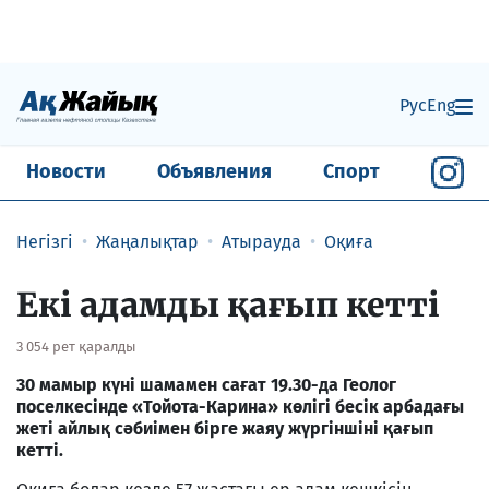
Рус
Eng
Новости
Объявления
Спорт
Негізгі
Жаңалықтар
Атырауда
Оқиға
Екі адамды қағып кетті
3 054 рет қаралды
30
мамыр күні шамамен сағат 19.30-да Геолог
поселкесінде «Тойота-Карина» көлігі бесік арбадағы
жеті айлық сәбиімен бірге жаяу жүргіншіні қағып
кетті.