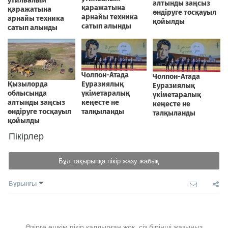
Пікірлер
Бұл тақырыпқа пікір жазу жабық
Бұрынғы
Әзірге ешкім пікір қалдырған жоқ, сіз бірінші жазыңыз