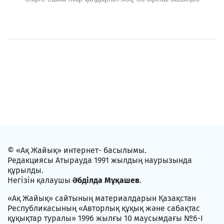
© «Ақ Жайық» интернет- басылымы.
Редакциясы Атырауда 1991 жылдың наурызында
құрылды.
Негізін қалаушы
Әбділда Мұқашев
.
«Ақ Жайық» сайтының материалдарын Қазақстан
Республикасының «Авторлық құқық және сабақтас
құқықтар туралы» 1996 жылғы 10 маусымдағы №6-I