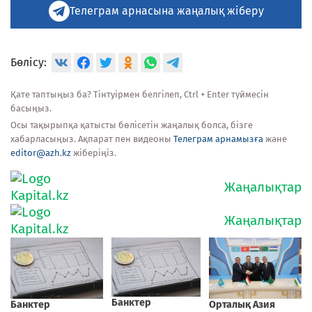
Телеграм арнасына жаңалық жіберу
Бөлісу:
Қате таптыңыз ба? Тінтуірмен белгілеп, Ctrl + Enter түймесін
басыңыз.
Осы тақырыпқа қатысты бөлісетін жаңалық болса, бізге
хабарласыңыз. Ақпарат пен видеоны
Телеграм арнамызға
және
editor@azh.kz
жіберіңіз.