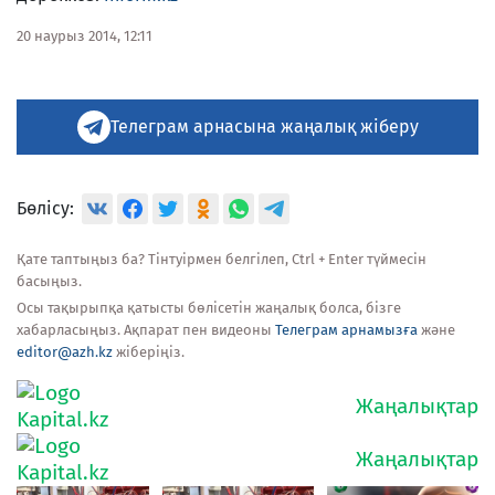
20 наурыз 2014, 12:11
Телеграм арнасына жаңалық жіберу
Бөлісу:
Қате таптыңыз ба? Тінтуірмен белгілеп, Ctrl + Enter түймесін
басыңыз.
Осы тақырыпқа қатысты бөлісетін жаңалық болса, бізге
хабарласыңыз. Ақпарат пен видеоны
Телеграм арнамызға
және
editor@azh.kz
жіберіңіз.