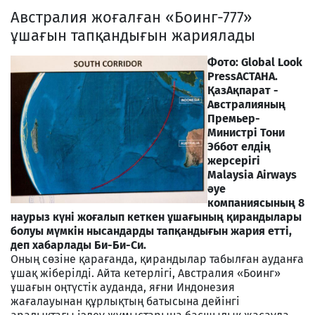
Австралия жоғалған «Боинг-777»
ұшағын тапқандығын жариялады
Фото: Global Look
Press
АСТАНА.
ҚазАқпарат -
Австралияның
Премьер-
Министрі Тони
Эббот елдің
жерсерігі
Malaysia Airways
әуе
компаниясының 8
наурыз күні жоғалып кеткен ұшағының қирандылары
болуы мүмкін нысандарды тапқандығын жария етті,
деп хабарлады Би-Би-Си.
Оның сөзіне қарағанда, қирандылар табылған ауданға
ұшақ жіберілді. Айта кетерлігі, Австралия «Боинг»
ұшағын оңтүстік ауданда, яғни Индонезия
жағалауынан құрлықтың батысына дейінгі