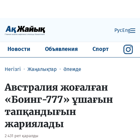
Рус
Eng
Новости
Объявления
Спорт
Негізгі
Жаңалықтар
Әлемде
Австралия жоғалған
«Боинг-777» ұшағын
тапқандығын
жариялады
2 431 рет қаралды