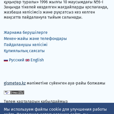
құқықтар туралы» 1996 жылғы 10 маусымдағы №6-I
Заңында тікелей көзделген жағдайларды қоспағанда,
жазбаша келісімсіз және рұқсатсыз кез келген
мақсатта пайдалануға тыйым салынады.
Жарнама берушілерге
Мекен-жайы және телефондары
Пайдаланушы келісімі
Құпиялылық саясаты
Русский
English
gismeteo.kz
мәліметіне сүйенген ауа-райы болжамы
Төлем карталарын қабылдаймыз
Мы используем файлы cookie для улучшения работы