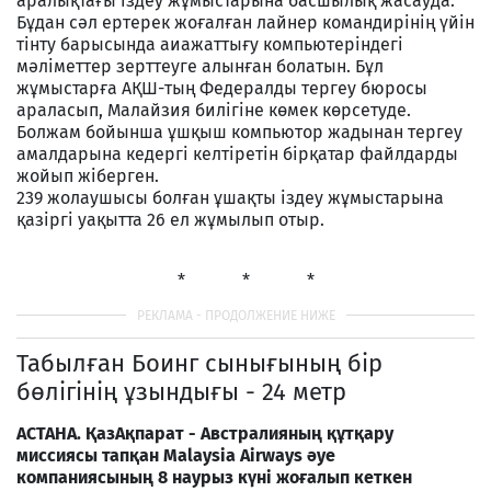
аралықтағы іздеу жұмыстарына басшылық жасауда.
Бұдан сәл ертерек жоғалған лайнер командирінің үйін
тінту барысында аиажаттығу компьютеріндегі
мәліметтер зерттеуге алынған болатын. Бұл
жұмыстарға АҚШ-тың Федералды тергеу бюросы
араласып, Малайзия билігіне көмек көрсетуде.
Болжам бойынша ұшқыш компьютор жадынан тергеу
амалдарына кедергі келтіретін бірқатар файлдарды
жойып жіберген.
239 жолаушысы болған ұшақты іздеу жұмыстарына
қазіргі уақытта 26 ел жұмылып отыр.
* * *
Табылған Боинг сынығының бір
бөлігінің ұзындығы - 24 метр
АСТАНА. ҚазАқпарат - Австралияның құтқару
миссиясы тапқан Malaysia Airways әуе
компаниясының 8 наурыз күні жоғалып кеткен