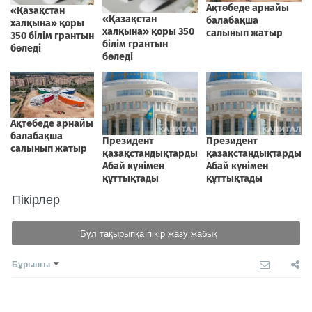
Пікірлер
Бұл тақырыпқа пікір жазу жабық
Бұрынғы