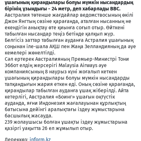
ұшағының қирандылары болуы мүмкін нысандардың
бірінің ұзындығы - 24 метр, деп хабарлады ВВС.
Австралия төтенше жағдайлар ведомствосының өкілі
Джон Янгтың сөзіне қарағанда, аталған нысанның не
екендігін анықтау өте қиынға соғып отыр. Өйткені
табылған нысандар теңіз бетінде қалқып жүр.
Белгісіз заттар табылған ауданға Астралия ұшағының
соңынан іле-шала АҚШ пен Жаңа Зелландияның да әуе
кемелері жөнелтілді.
Сәл ертерек Австралияның Премьер-Министрі Тони
Эббот елдің жерсерігі Malaysia Airways әуе
компаниясының 8 наурыз күні жоғалып кеткен
ұшағының қирандылары болуы мүмкін нысандарды
тапқандығын жария еткен еді. Оның сөзіне қарағанда,
қирандылар табылған ауданға ұшақ жіберілді. Айта
кетерлігі, Австралия «Боинг» ұшағын оңтүстік
ауданда, яғни Индонезия жағалауынан құрлықтың
батысына дейінгі аралықтағы іздеу жұмыстарына
басшылық жасауда.
239 жолаушысы болған ұшақты іздеу жұмыстарына
қазіргі уақытта 26 ел жұмылып отыр.
Дереккөз:
inform.kz