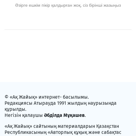
Әзірге ешкім пікір қалдырған жоқ, сіз бірінші жазыңыз
© «Ақ Жайық» интернет- басылымы.
Редакциясы Атырауда 1991 жылдың наурызында
құрылды.
Негізін қалаушы
Әбділда Мұқашев
.
«Ақ Жайық» сайтының материалдарын Қазақстан
Республикасының «Авторлық құқық және сабақтас