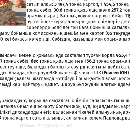
сатып алды:
3 197,4
тонна картоп,
1 454,5
тонна
тонна сәбіз,
30,6
тонна қызылша және
257,2
то
орамжапырақ. Барлық көкөністер қыс бойы
11
нүктесінде «тұрақтандыру қоры өнімдері» де
сөрелерде белгіленген баға бойынша сатылды
дыру бойынша комиссияның шешімімен картоп (
65
теңгед
70
-ке) бағасы көтерілді. Сәбіздің, қызылша мен орамжапы
ындағы көкөніс қоймасында сақталып тұрған қорда
955,4
,7
тонна сәбіз,
бес
тонна қызылша мен
156,2
тонна орамжа
септеуінше, бұлардың барлығы сәуірдің аяғына дейін саты
ды. Алайда, «Атырау» ӘКК және «Феликс» ШҚ (
Енисей ЮН
)
қалдық қалған жағдайда жеткізуші оны қайтып алып, келес
лемді кері қайтаруы қажет. Шаруа бұл жуаны алатын адам
тұрақтандыру қорында сақталған өнімнің сапасыздығына 
рағанда биыл еш ескерту болған жоқ. Бұл, ең алдымен, кар
ілікті дихандардың егіс даласынан тікелей алынуының арқ
5
тонна картоп сатып алынды, ал қалған көлем Павлодардан