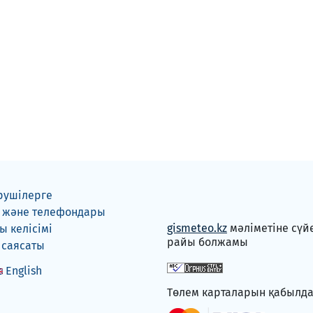
рушілерге
 және телефондары
gismeteo.kz
мәліметіне сүй
 келісімі
райы болжамы
 саясаты
English
Төлем карталарын қабылд