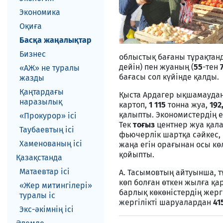
Экономика
Оқиға
Басқа жаңалықтар
Бизнес
облыстық бағаны тұрақтан
дейін) пен жуаның (
55
-тен
«АЖ» не туралы
бағасы сол күйінде қалды.
жазды
Қаңтардағы
Қыста Ардагер ықшамаудан
наразылық
картоп,
1 115
тонна жуа,
192
қалыпты. Экономистердің е
«Прокурор» ісі
Тек
тоғыз
центнер жуа қала
Таубаевтың ісі
фьючерлік шартқа сәйкес, 
Хаменованың ісі
жаңа егін орағынан осы кө
қойыпты.
Қазақстанда
Матаевтар ici
А. Тасымовтың айтуынша, 
көп болған өткен жылға қа
«Жер митингілері»
барлық көкөністердің жерг
туралы іс
жергілікті шаруалардан
41
Экс-әкiмнiң iсi