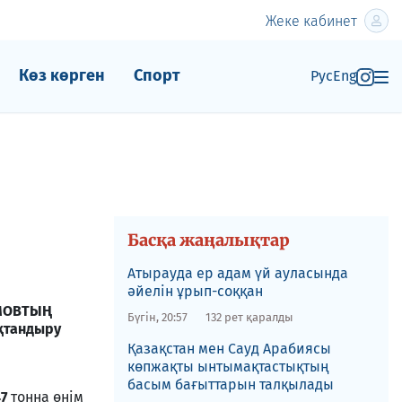
Жеке кабинет
Көз көрген
Спорт
Рус
Eng
Басқа жаңалықтар
Атырауда ер адам үй ауласында
әйелін ұрып-соққан
ЫМОВТЫҢ
Бүгін, 20:57
132 рет қаралды
ақтандыру
Қазақстан мен Сауд Арабиясы
көпжақты ынтымақтастықтың
басым бағыттарын талқылады
47
тонна өнім