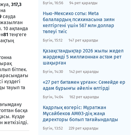
Бүгін, 16:56
94 рет қаралды
 жуа,
317,3
нна
Нью-Мексико соты​: Meta
9
сауда
балалардың психикасына зиян
п жазылған
келтіргені үшін 567 млн доллар
. 10 ақпанда
төлеуі тиіс
ен
81
теңгеге
рақтың
Бүгін, 15:12
147 рет қаралды
Қазақстандықтар 2026 жылы жедел
жәрдемді 5 миллионнан астам рет
тонна
шақырған
пырақ
лып бітпек.
Бүгін, 14:30
142 рет қаралды
 арасындағы
і күздегі
«27 рет битамен ұрған»: Семейде ер
ды тауып та
адам бұрынғы әйелін өлтірді
Бүгін, 14:04
162 рет қаралды
шағымдану
Кадрлық өзгеріс: Мұратжан
топтан басқа
Мұсайбеков АМӨЗ-дің жаңа
асы. Күзде
директоры болып ​тағайындалды
 жеткізілді.
Бүгін, 13:52
229 рет қаралды