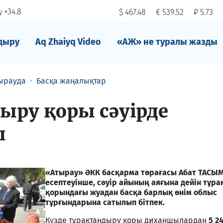
 +34.8
$ 467.48
€ 539.52
₽ 5.73
дыру
Aq Zhaiyq Video
«АЖ» не туралы жазды
ырауда
Басқа жаңалықтар
ыру қоры сәуірде
ы
«Атырау» ӘКК басқарма төрағасы Абат ТАС
есептеуінше, сәуір айының аяғына дейін тұр
қорындағы жуадан басқа барлық өнім облыс
тұрғындарына сатылып бітпек.
Күзде тұрақтандыру қоры диханшылардан
5 2