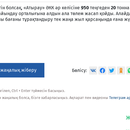
ін болсақ, «Атырау» ӘКК әр келісіне
950
теңгеден
20
тонна 
айындау орталығына алдын ала төлем жасап қойды. Алайда
лы бағаны тұрақтандыру тек жаңа жыл қарсаңында ғана жү
 жаңалық жіберу
Бөлісу:
ілеп, Ctrl + Enter түймесін басыңыз.
н жаңалық болса, бізге хабарласыңыз. Ақпарат пен видеоны
Телеграм а