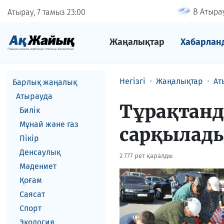
В Атырау
Атырау, 7 тамыз
23
00
Жаңалықтар
Хабарлан
Негізгі
Жаңалықтар
Ат
Барлық жаңалық
Атырауда
Тұрақтанд
Билік
Мұнай және газ
cарқылад
Пікір
Денсаулық
2 777 рет қаралды
Мәдениет
Қоғам
Саясат
Спорт
Экология