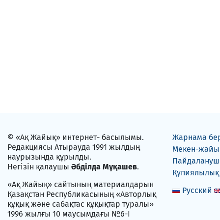
© «Ақ Жайық» интернет- басылымы.
Жарнама бе
Редакциясы Атырауда 1991 жылдың
Мекен-жайы
наурызында құрылды.
Пайдаланушы
Негізін қалаушы
Әбділда Мұқашев
.
Құпиялылық
«Ақ Жайық» сайтының материалдарын
Русский
Қазақстан Республикасының «Авторлық
құқық және сабақтас құқықтар туралы»
1996 жылғы 10 маусымдағы №6-I