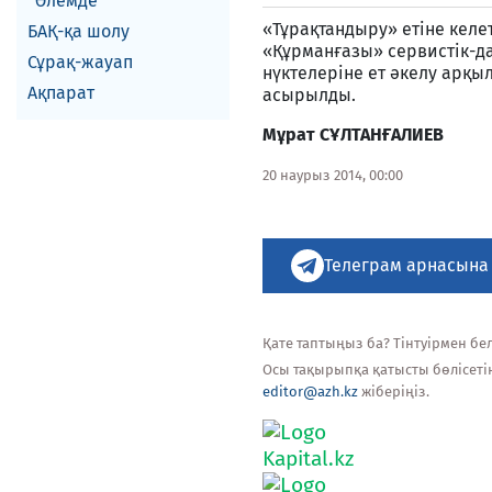
Әлемде
«Тұрақтандыру» етіне келет
БАҚ-қа шолу
«Құрманғазы» сервистік-д
Сұрақ-жауап
нүктелеріне ет әкелу арқы
Ақпарат
асырылды.
Мұрат СҰЛТАНҒАЛИЕВ
20 наурыз 2014, 00:00
Телеграм арнасына
Қате таптыңыз ба? Тінтуірмен белг
Осы тақырыпқа қатысты бөлісеті
editor@azh.kz
жіберіңіз.