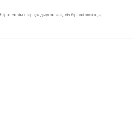
Әзірге ешкім пікір қалдырған жоқ, сіз бірінші жазыңыз