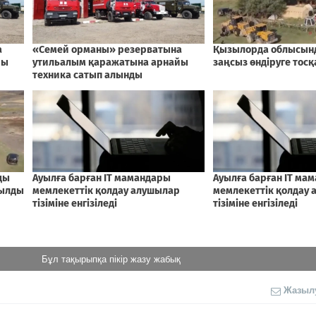
Бұл тақырыпқа пікір жазу жабық
Жазыл