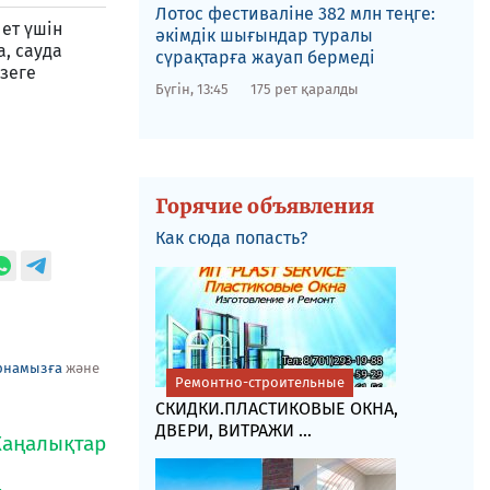
Лотос фестиваліне​ 382 млн теңге:
ет үшін
әкімдік шығындар туралы
, сауда
сүрақтарға жауап бермеді
зеге
Бүгін, 13:45
175 рет қаралды
Горячие объявления
Как сюда попасть?
рнамызға
және
Ремонтно-строительные
СКИДКИ.ПЛАСТИКОВЫЕ ОКНА,
ДВЕРИ, ВИТРАЖИ ...