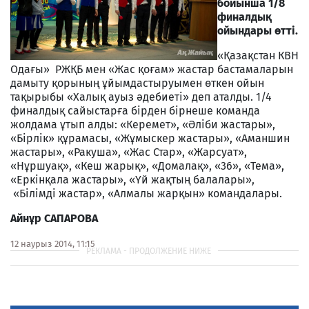
бойынша 1/8
финалдық
ойындары өтті.
«Қазақстан КВН
Одағы» РЖҚБ мен «Жас қоғам» жастар бастамаларын
дамыту қорының ұйымдастыруымен өткен ойын
тақырыбы «Халық ауыз әдебиеті» деп аталды. 1/4
финалдық сайыстарға бірден бірнеше команда
жолдама ұтып алды: «Керемет», «Әліби жастары»,
«Бірлік» құрамасы, «Жұмыскер жастары», «Аманшин
жастары», «Ракуша», «Жас Стар», «Жарсуат»,
«Нұршуақ», «Кеш жарық», «Домалақ», «36», «Тема»,
«Еркінқала жастары», «Үй жақтың балалары»,
«Білімді жастар», «Алмалы жарқын» командалары.
Айнұр САПАРОВА
12 наурыз 2014, 11:15