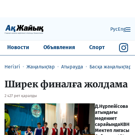
Рус
Eng
Новости
Объявления
Спорт
Негізгі
Жаңалықтар
Атырауда
Басқа жаңалықтар
Ширек финалға жолдама
2 427 рет қаралды
Д.Нұрпейісова
атындағы
мәдениет
сарайында
КВН
Мектеп лигасы