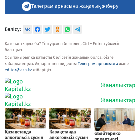
Телеграм арнасына жаңалық жіберу
Бөлісу:
Қате таптыңыз ба? Тінтуірмен белгілеп, Ctrl + Enter түймесін
басыңыз.
Осы тақырыпқа қатысты бөлісетін жаңалық болса, бізге
хабарласыңыз. Ақпарат пен видеоны
Телеграм арнамызға
және
editor@azh.kz
жіберіңіз.