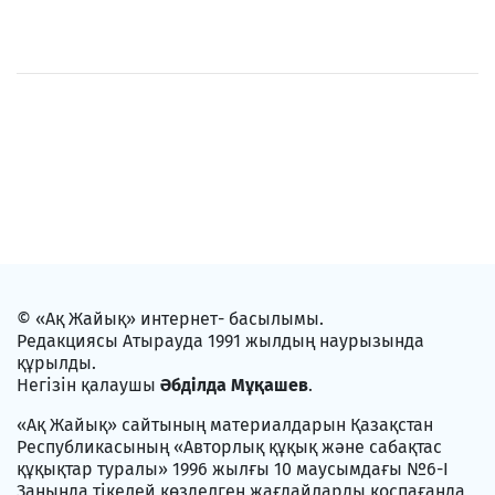
© «Ақ Жайық» интернет- басылымы.
Редакциясы Атырауда 1991 жылдың наурызында
құрылды.
Негізін қалаушы
Әбділда Мұқашев
.
«Ақ Жайық» сайтының материалдарын Қазақстан
Республикасының «Авторлық құқық және сабақтас
құқықтар туралы» 1996 жылғы 10 маусымдағы №6-I
Заңында тікелей көзделген жағдайларды қоспағанда,