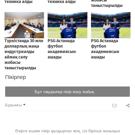
Пікірлер
Бұл тақырыпқа пікір жазу жабық
Бұрынғы
Әзірге ешкім пікір қалдырған жоқ, сіз бірінші жазыңыз