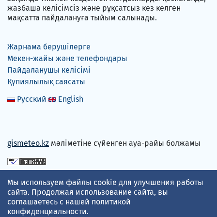
жазбаша келісімсіз және рұқсатсыз кез келген
мақсатта пайдалануға тыйым салынады.
Жарнама берушілерге
Мекен-жайы және телефондары
Пайдаланушы келісімі
Құпиялылық саясаты
Русский
English
gismeteo.kz
мәліметіне сүйенген ауа-райы болжамы
Төлем карталарын қабылдаймыз
Мы используем файлы cookie для улучшения работы
сайта. Продолжая использование сайта, вы
соглашаетесь с нашей
политикой
конфиденциальности
.