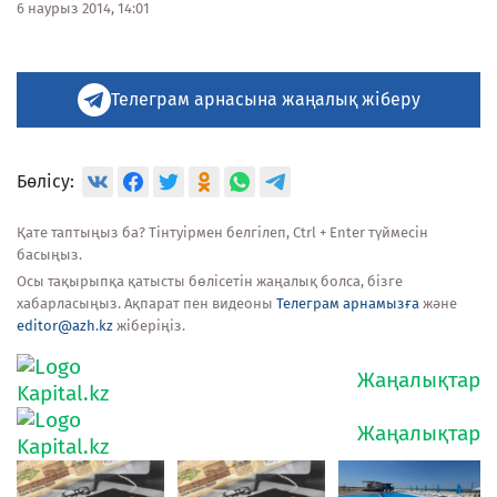
6 наурыз 2014, 14:01
Телеграм арнасына жаңалық жіберу
Бөлісу:
Қате таптыңыз ба? Тінтуірмен белгілеп, Ctrl + Enter түймесін
басыңыз.
Осы тақырыпқа қатысты бөлісетін жаңалық болса, бізге
хабарласыңыз. Ақпарат пен видеоны
Телеграм арнамызға
және
editor@azh.kz
жіберіңіз.