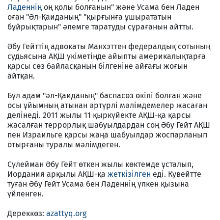
Ладеннің
оң қолы болғанын" және Усама бен Ладен
оған "Әл-Қаиданың" "қырғынға ұшырататын
бұйрықтарын" әлемге таратуды сұрағанын айтты.
Әбу Гейттің адвокаты Манхэттен федералдық сотының
судьясына АҚШ үкіметінде айыпты америкалықтарға
қарсы сөз байласқанын білгеніне айғағы жоғын
айтқан.
Бұл адам "әл-Қаиданың" баспасөз өкілі болған және
осы ұйымның атынан әртүрлі мәлімдемелер жасаған
делінеді. 2011 жылы 11 қыркүйекте АҚШ-қа қарсы
жасалған террорлық шабуылдардан соң Әбу Гейт АҚШ
пен Израильге қарсы жаңа шабуылдар жоспарланып
отырғаны туралы мәлімдеген.
Сүлейман Әбу Гейт өткен жылы көктемде ұсталып,
Иордания арқылы АҚШ-қа
жеткізілген
еді. Кувейтте
туған Әбу Гейт Усама бен Ладеннің үлкен қызына
үйленген.
Дереккөз:
azattyq.org