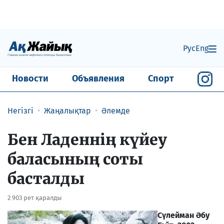
Рус
Eng
Новости
Объявления
Спорт
Негізгі
Жаңалықтар
Әлемде
Бен Ладеннің күйеу
баласының соты
басталды
2 903 рет қаралды
Сүлейман Әбу