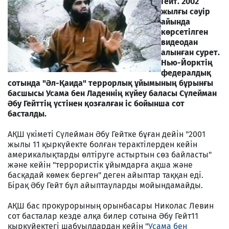
Гейт. 2002
жылғы сәуір
айында
көрсетілген
видеодан
алынған сурет.
Нью-Йорктің
федералдық
сотында "Әл-Қаида" террорлық ұйымының бұрынғы
басшысы Усама бен Ладеннің күйеу баласы Сүлейман
Әбу Гейттің үстінен қозғалған іс бойынша сот
басталды.
АҚШ үкіметі Сүлейман Әбу Гейтке бұған дейін "2001
жылы 11 қыркүйекте болған терактілерден кейін
америкалықтарды өлтіруге астыртын сөз байласты"
және кейін "террористік ұйымдарға ақша және
басқадай көмек берген" деген айыптар таққан еді.
Бірақ Әбу Гейт бұл айыптауларды мойындамайды.
АҚШ бас прокурорының орынбасары Николас Левин
сот басталар кезде алқа билер сотына Әбу Гейт11
қыркүйектегі шабуылдардан кейін "
Усама бен