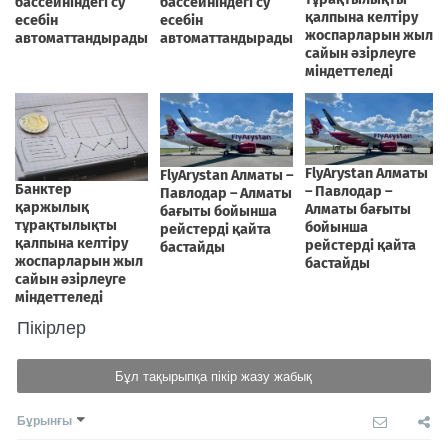
Пікірлер
Бұл тақырыпқа пікір жазу жабық
Бұрынғы