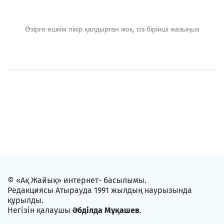
Әзірге ешкім пікір қалдырған жоқ, сіз бірінші жазыңыз
© «Ақ Жайық» интернет- басылымы.
Редакциясы Атырауда 1991 жылдың наурызында
құрылды.
Негізін қалаушы
Әбділда Мұқашев
.