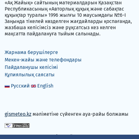
«Ақ Жайық» сайтының материалдарын Қазақстан
Республикасының «Авторлық құқық және сабақтас
құқықтар туралы» 1996 жылғы 10 маусымдағы №6-I
Заңында тікелей көзделген жағдайларды қоспағанда,
жазбаша келісімсіз және рұқсатсыз кез келген
мақсатта пайдалануға тыйым салынады.
Жарнама берушілерге
Мекен-жайы және телефондары
Пайдаланушы келісімі
Құпиялылық саясаты
Русский
English
gismeteo.kz
мәліметіне сүйенген ауа-райы болжамы
Төлем карталарын қабылдаймыз