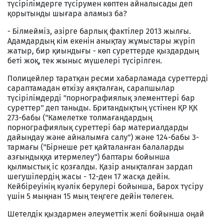
түсірілімдерге түсірумен көптен айналысады деп
қорытынды шығара аламыз ба?
- Білмейміз, әзірге барлық фактілер 2013 жылғы.
Адамдардың кім екенін анықтау жұмыстары жүріп
жатыр, бир қиындығы - көп суреттерде қыздардың
беті жоқ, тек жыныс мүшелері түсірілген.
Полицейлер таратқан ресми хабарламада суреттерді
сараптамадан өткізу аяқталған, сарапшылар
түсірілімдерді "порнографиялық элементтері бар
суреттер" деп таныды. Британдықтың үстінен ҚР ҚК
273-бабы ("Камелетке толмағандардың
порнографиялық суреттері бар материалдарды
дайындау және айналымға салу") және 124-бабы 3-
тармағы ("Бірнеше рет қайталанған балаларды
азғындыққа итермелеу") баптары бойынша
қылмыстық іс қозғалды. Қазір анықталған зардап
шегушілердің жасы - 12-ден 17 жасқа дейін.
Кейбіреуінің куәлік берулері бойынша, Барох түсіру
үшін 5 мыңнан 15 мың теңгеге дейін төлеген.
Шетелдік қыздармен әлеуметтік желі бойынша оңай