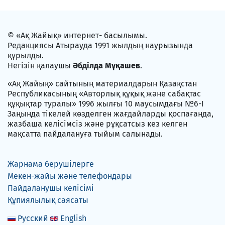
© «Ақ Жайық» интернет- басылымы.
Редакциясы Атырауда 1991 жылдың наурызында
құрылды.
Негізін қалаушы
Әбділда Мұқашев
.
«Ақ Жайық» сайтының материалдарын Қазақстан
Республикасының «Авторлық құқық және сабақтас
құқықтар туралы» 1996 жылғы 10 маусымдағы №6-I
Заңында тікелей көзделген жағдайларды қоспағанда,
жазбаша келісімсіз және рұқсатсыз кез келген
мақсатта пайдалануға тыйым салынады.
Жарнама берушілерге
Мекен-жайы және телефондары
Пайдаланушы келісімі
Құпиялылық саясаты
Русский
English