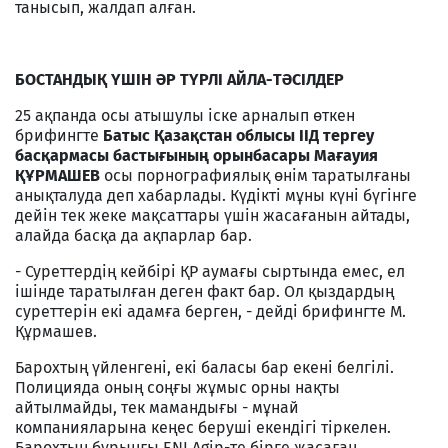
танысып, жалдап алған.
БОСТАНДЫҚ ҮШІН ӘР ТҮРЛІ АЙЛА-ТӘСІЛДЕР
25 ақпанда осы атышулы іске арналып өткен
брифингте
Батыс Қазақстан облысы ІІД тергеу
басқармасы бастығының орынбасары Мағауия
ҚҰРМАШЕВ
осы порнографиялық өнім таратылғаны
анықталуда деп хабарлады. Күдікті мұны күні бүгінге
дейін тек жеке мақсаттары үшін жасағанын айтады,
алайда басқа да ақпарлар бар.
- Суреттердің кейбірі ҚР аумағы сыртында емес, ел
ішінде таратылған деген факт бар. Ол қыздардың
суреттерін екі адамға берген, - дейді брифингте М.
Құрмашев.
Барохтың үйленгені, екі баласы бар екені белгілі.
Полицияда оның соңғы жұмыс орны нақты
айтылмайды, тек мамандығы - мұнай
компанияларына кеңес беруші екендігі тіркелен.
Барохтың бұрынғы ENI Agip-те бірге жасаған