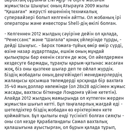
жұмыстасы Шыңғыс оның Атырауға 2009 жылы
"Қашаған" жерүсті кешенінің техникалық
супервайзері болып келгенін айтты. Ол жобаның ірі
операторы және инвесторы Shell-дің өкілі болған.
- Келгеннен 2012 жылдың сәуіріне дейін ол қалада,
"Ренессанс" және "Шағала" қонақ үйлерінде тұрды, -
дейді Шыңғыс. - Барох томаға-тұйық өмір өмір сүрді,
өзіне назар аудартпады, ешкім оның мұндай
қылықтары бар екенін сезген де жоқ. Ол әйелдермен
кездесуге бармады, тұрақты қарым-қатынас жасаған
жоқ, біз оны қызтеке шығар деп те ойлап жүрдік.
Біздің жобадағы оның деңгейіндегі менеджерлердің
жалақысы қосымша төлемдерді қосқанда бір вахтаға
35-40 мың доллар көлемінде (ол 28х28 әдісімен жұмыс
жасады, вахтасы біткенде Лондонға үйіне кететін).
Алайда 2012 жылдың мамырында ол күтпеген жерден
жұмыстан шығып кетті. Бұл таңғаларлық жағдай еді -
шетелдіктер біздің жобадан өз еріктерімен кете
қоймайтын. Бұл қылығы енді түсінікті болған сияқты -
оны сол кезде Қарабатандағы Самал вахталық
қалашығына ауыстырған, ол бұрын қалада тұрып,