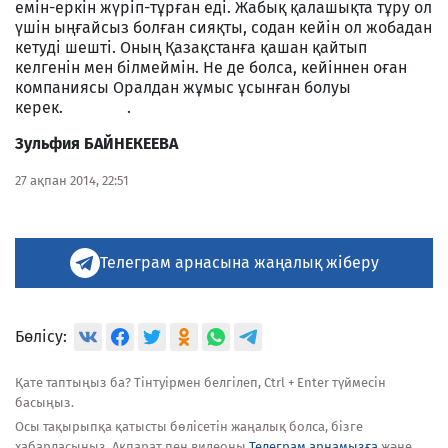
емін-еркін жүріп-тұрған еді. Жабық қалашықта тұру ол
үшін ыңғайсыз болған сияқты, содан кейін ол жобадан
кетуді шешті. Оның Қазақстанға қашан қайтып
келгенін мен білмеймін. Не де болса, кейіннен оған
компаниясы Оралдан жұмыс ұсынған болуы
керек. .
Зульфия БАЙНЕКЕЕВА
27 ақпан 2014, 22:51
Телеграм арнасына жаңалық жіберу
Бөлісу:
Қате таптыңыз ба? Тінтуірмен белгілеп, Ctrl + Enter түймесін
басыңыз.
Осы тақырыпқа қатысты бөлісетін жаңалық болса, бізге
хабарласыңыз. Ақпарат пен видеоны
Телеграм арнамызға
және