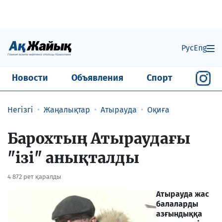
Рус
Eng
Новости
Объявления
Спорт
Негізгі
Жаңалықтар
Атырауда
Оқиға
Барохтың Атыраудағы
"ізі" анықталды
4 872 рет қаралды
Атырауда жас
балаларды
азғындыққа