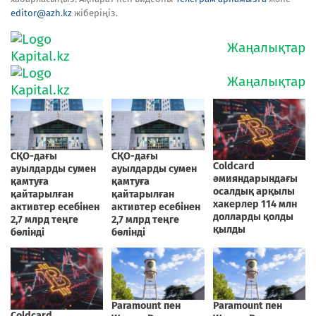
editor@azh.kz
жіберіңіз.