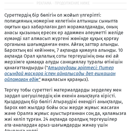
Суреттердің бір бөлігін ол жойып үлгеріпті:
полицияның номеріне келетінін алтыншы сыныпта
оқитын қыз хабарлаған деп жорамалданады, оның
анасы қызының ересек ер адаммен әлеуметті желіде
күмәнді хат алмасып жүргені жөнінде құқық қорғау
органына шағымданған екен. Айғақ заттар алынды.
Барохтың өзі кейіннен, 7 ақпанда қамауға алынды. 10
ақпанда Орал қалалық соты тергеушінің оны екі ай
мерзімге қамаққа алуды санкциялау туралы өтінішін
қанағаттандырды ("
Атыраудағы әріптесі: Питер
осындай масқара іспен айналысады деп ешқашан
ойламаған едім
"
мақаласын қараңыз).
Тергеу тобы суреттегі материалдарды зерделеу мен
зардап шегушілердің кім екенін анықтауға кірісті.
Қыздардың бір бөлігі Атыраудікі екендігі анықталды,
Барох көп жылдар бойы осы жерде жұмыс жасаған
және Оралға жұмыс ауыстырғаннан соң да, қаламызға
жиі келіп тұрған. 24 ақпанда оралдық тергеушілер
ата-аналардан арыз-шағымдарды жинау үшін
Атырауға келді.