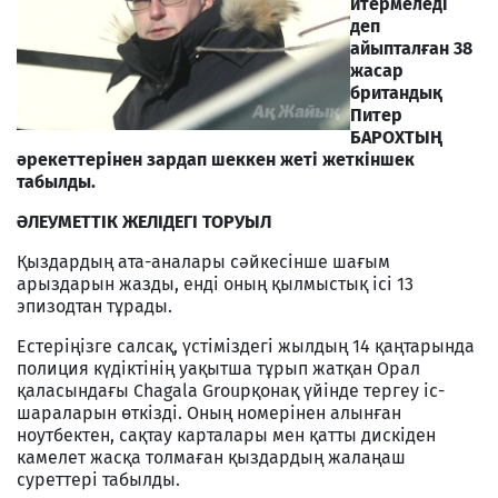
итермеледі
деп
айыпталған 38
жасар
британдық
Питер
БАРОХТЫҢ
әрекеттерінен зардап шеккен жеті жеткіншек
табылды.
ӘЛЕУМЕТТІК ЖЕЛІДЕГІ ТОРУЫЛ
Қыздардың ата-аналары сәйкесінше шағым
арыздарын жазды, енді оның қылмыстық ісі 13
эпизодтан тұрады.
Естеріңізге салсақ, үстіміздегі жылдың 14 қаңтарында
полиция күдіктінің уақытша тұрып жатқан Орал
қаласындағы Chagala Groupқонақ үйінде тергеу іс-
шараларын өткізді. Оның номерінен алынған
ноутбектен, сақтау карталары мен қатты дискіден
камелет жасқа толмаған қыздардың жалаңаш
суреттері табылды.