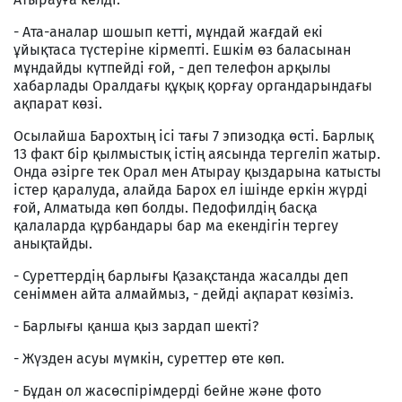
- Ата-аналар шошып кетті, мұндай жағдай екі
ұйықтаса түстеріне кірмепті. Ешкім өз баласынан
мұндайды күтпейді ғой, - деп телефон арқылы
хабарлады Оралдағы құқық қорғау органдарындағы
ақпарат көзі.
Осылайша Барохтың ісі тағы 7 эпизодқа өсті. Барлық
13 факт бір қылмыстық істің аясында тергеліп жатыр.
Онда әзірге тек Орал мен Атырау қыздарына катысты
істер қаралуда, алайда Барох ел ішінде еркін жүрді
ғой, Алматыда көп болды. Педофилдің басқа
қалаларда құрбандары бар ма екендігін тергеу
анықтайды.
- Суреттердің барлығы Қазақстанда жасалды деп
сеніммен айта алмаймыз, - дейді ақпарат көзіміз.
- Барлығы қанша қыз зардап шекті?
- Жүзден асуы мүмкін, суреттер өте көп.
- Бұдан ол жасөспірімдерді бейне және фото