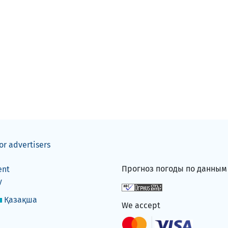
or advertisers
Прогноз погоды по данны
ent
y
Қазақша
We accept