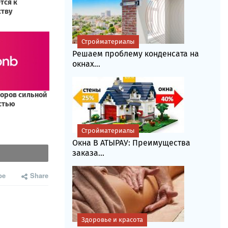
Стройматериалы
Решаем проблему конденсата на
окнах...
Стройматериалы
Окна В АТЫРАУ: Преимущества
заказа...
be
Share
Здоровье и красота