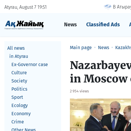
В Атырау
Atyrau, August 7
19
51
News
Classified Ads
Main page
News
Kazakh
All news
in Atyrau
Nazarbayev
Ex-Governor case
Culture
in Moscow 
Society
Politics
2 954 views
Sport
Ecology
Economy
Crime
Other News