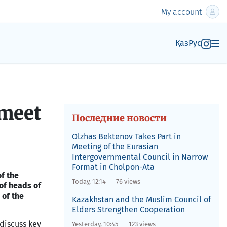
My account
Қаз
Рус
 meet
Последние новости
Olzhas Bektenov Takes Part in
Meeting of the Eurasian
Intergovernmental Council in Narrow
Format in Cholpon-Ata
f the
Today, 12:14
76 views
of heads of
 of the
Kazakhstan and the Muslim Council of
Elders Strengthen Cooperation
 discuss key
Yesterday, 10:45
123 views