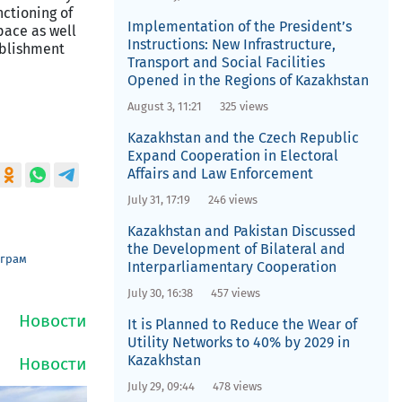
nctioning of
Implementation of the President’s
ace as well
Instructions: New Infrastructure,
ablishment
Transport and Social Facilities
Opened in the Regions of Kazakhstan
August 3, 11:21
325 views
Kazakhstan and the Czech Republic
Expand Cooperation in Electoral
Affairs and Law Enforcement
July 31, 17:19
246 views
Kazakhstan and Pakistan Discussed
the Development of Bilateral and
еграм
Interparliamentary Cooperation
July 30, 16:38
457 views
It is Planned to Reduce the Wear of
Utility Networks to 40% by 2029 in
Kazakhstan
July 29, 09:44
478 views