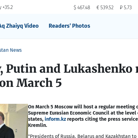
 +35.2
$ 467.48
€ 539.52
₽ 5.73
Aq Zhaiyq Video
Readers’ Photos
stan News
, Putin and Lukashenko
on March 5
On March 5 Moscow will host a regular meeting o
Supreme Eurasian Economic Council at the level 
states,
inform.kz
reports citing the press service
Kremlin.
"Presidents of Russia, Belarus and Kazakhstan to