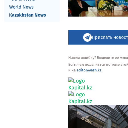
World News
Kazakhstan News
Прислать новост
Нашли ошибку? Выделите её мышью
Есть, чем поделиться по теме эт
и на
editor@azh.kz
.