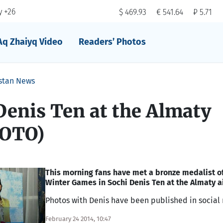
 +26
$ 469.93
€ 541.64
₽ 5.71
Aq Zhaiyq Video
Readers’ Photos
stan News
Denis Ten at the Almaty
HOTO)
This morning fans have met a bronze medalist o
Winter Games in Sochi Denis Ten at the Almaty ai
Photos with Denis have been published in social
February 24 2014, 10:47