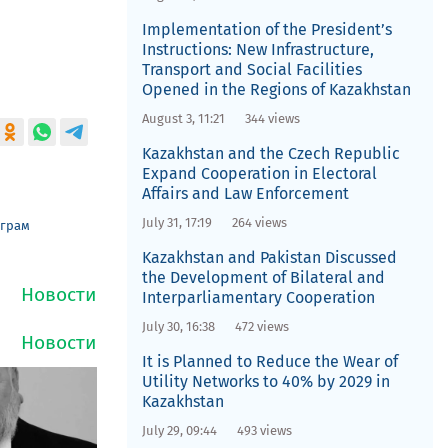
Implementation of the President’s
Instructions: New Infrastructure,
Transport and Social Facilities
Opened in the Regions of Kazakhstan
August 3, 11:21
344 views
Kazakhstan and the Czech Republic
Expand Cooperation in Electoral
Affairs and Law Enforcement
July 31, 17:19
264 views
еграм
Kazakhstan and Pakistan Discussed
the Development of Bilateral and
Interparliamentary Cooperation
July 30, 16:38
472 views
It is Planned to Reduce the Wear of
Utility Networks to 40% by 2029 in
Kazakhstan
July 29, 09:44
493 views