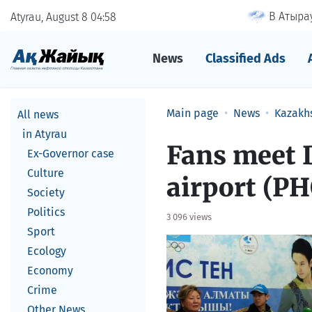
В Атырау
Atyrau, August 8
04
58
News
Classified Ads
Main page
News
Kazakh
All news
in Atyrau
Fans meet 
Ex-Governor case
Culture
airport (P
Society
Politics
3 096 views
Sport
Ecology
Economy
Crime
Other News