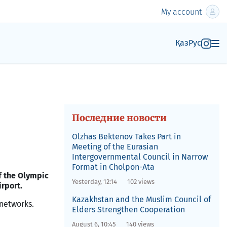
My account
Қаз
Рус
Последние новости
Olzhas Bektenov Takes Part in
Meeting of the Eurasian
Intergovernmental Council in Narrow
Format in Cholpon-Ata
f the Olympic
Yesterday, 12:14
102 views
rport.
Kazakhstan and the Muslim Council of
 networks.
Elders Strengthen Cooperation
August 6, 10:45
140 views