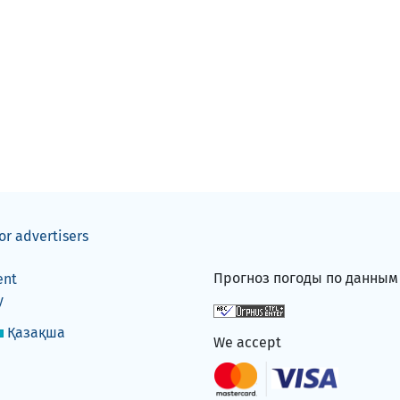
or advertisers
Прогноз погоды по данны
ent
y
Қазақша
We accept