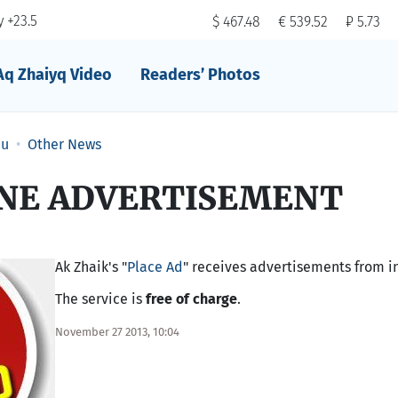
 +23.5
$ 467.48
€ 539.52
₽ 5.73
Aq Zhaiyq Video
Readers’ Photos
au
Other News
INE ADVERTISEMENT
Ak Zhaik's "
Place Ad
" receives advertisements from i
The service is
free of charge
.
November 27 2013, 10:04