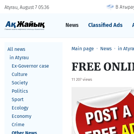
В Атырау
Atyrau, August 7
05
36
News
Classified Ads
Main page
News
in Atyr
All news
in Atyrau
FREE ONL
Ex-Governor case
Culture
11 207 views
Society
Politics
Sport
Ecology
Economy
Crime
Other News