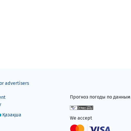
or advertisers
Прогноз погоды по данны
ent
y
Қазақша
We accept