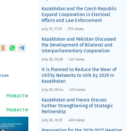
Kazakhstan and the Czech Republic
Expand Cooperation in Electoral
Affairs and Law Enforcement
July 31, 17:19
219 views
Kazakhstan and Pakistan Discussed
the Development of Bilateral and
Interparliamentary Cooperation
July 30, 16:38
431 views
It is Planned to Reduce the Wear of
Utility Networks to 40% by 2029 in
еграм
Kazakhstan
July 29, 09:44
453 views
Kazakhstan and France Discuss
Further Strengthening of Strategic
Partnership
July 28, 16:37
460 views
Preparation for the 2026-2027 Heating