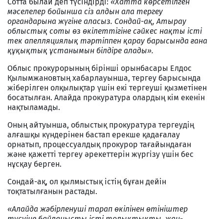
Сотта былай деп түсіндірді:
«Хатта көрсетілген
мәселелер бойынша сіз алдын ала тергеу
органдарына жүгіне аласыз. Сондай-ақ, Атырау
облыстық соты өз өкілеттігіне сәйкес нақты істі
тек апелляциялық тәртіппен қарау барысында ғана
құқықтық ұстанымын білдіре алады».
Облыс прокурорының бірінші орынбасары Елдос
Қылымжановтың хабарлауынша, тергеу барысында
жіберілген олқылықтар үшін екі тергеуші қызметінен
босатылған. Алайда прокуратура олардың кім екенін
нақтыламады.
Оның айтуынша, облыстық прокуратура тергеудің
алғашқы күндерінен бастап ерекше қадағалау
орнатып, процессуалдық прокурор тағайындаған
және қажетті тергеу әрекеттерін жүргізу үшін бес
нұсқау берген.
Сондай-ақ, ол қылмыстық істің бұған дейін
тоқтатылғанын растады.
«Алайда жәбірленуші тарап өкілінен өтініштер
түсуіне байланысты істі толықтықты, жан-