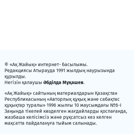
© «Ақ Жайық» интернет- басылымы.
Редакциясы Атырауда 1991 жылдың наурызында
құрылды.
Негізін қалаушы
Әбділда Мұқашев
.
«Ақ Жайық» сайтының материалдарын Қазақстан
Республикасының «Авторлық құқық және сабақтас
құқықтар туралы» 1996 жылғы 10 маусымдағы №6-I
Заңында тікелей көзделген жағдайларды қоспағанда,
жазбаша келісімсіз және рұқсатсыз кез келген
мақсатта пайдалануға тыйым салынады.