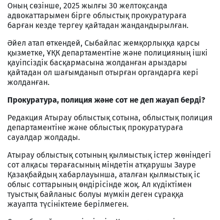
Оның сөзінше, 2025 жылғы 30 желтоқсанда
адвокаттарымен бірге облыстық прокуратураға
барған кезде тергеу қайтадан жандандырылған.
Әйел атап өткендей, Сыбайлас жемқорлыққа қарсы
қызметке, ҰҚК департаментіне және полицияның ішкі
қауіпсіздік басқармасына жолданған арыздары
қайтадан ол шағымданып отырған органдарға кері
жолданған.
Прокуратура, полиция және сот не деп жауап берді?
Редакция Атырау облыстық сотына, облыстық полиция
департаментіне және облыстық прокуратураға
сауалдар жолдады.
Атырау облыстық сотының қылмыстық істер жөніндегі
сот алқасы төрағасының міндетін атқарушы Зауре
Қазақбайдың хабарлауынша, аталған қылмыстық іс
облыс соттарының өндірісінде жоқ. Ал күдіктімен
туыстық байланыс болуы мүмкін деген сұраққа
жауапта түсініктеме берілмеген.