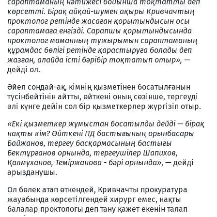
сараптаманың нәтижесі бойынша тоқтатты деп
көрсетті. Бірақ айқай-шумен ақыры Кривчачтың
проктолог ретінде жасаған қорытындысын осы
сараптамаға енгізді. Сарапшы қорытындысында
проктолог маманның тұжырымын сараптаманың
құрамдас бөлігі ретінде қарастыруға болады деп
жазған, алайда істі бәрібір тоқтатып отыр», —
дейді ол.
Әйел сондай-ақ, кімнің қызметінен босатылғанын
түсінбейтінін айтты, өйткені оның сөзінше, тергеуді
әлі күнге дейін сол бір қызметкерлер жүргізіп отыр.
«Екі қызметкер жұмыстан босатылды дейді — бірақ
нақты кім? Өйткені ПД бастығының орынбасары
Байжанов, тергеу басқармасының бастығы
Бектұрғанов орнында, тергеушілер Шапихов,
Қалмұханов, Теміржанова - бәрі орнында»
, — дейді
арызданушы.
Ол бөлек атап өткендей, Кривчачты прокуратура
жауабында көрсетілгендей хирург емес, нақты
балалар проктологы деп тану қажет екенін талап