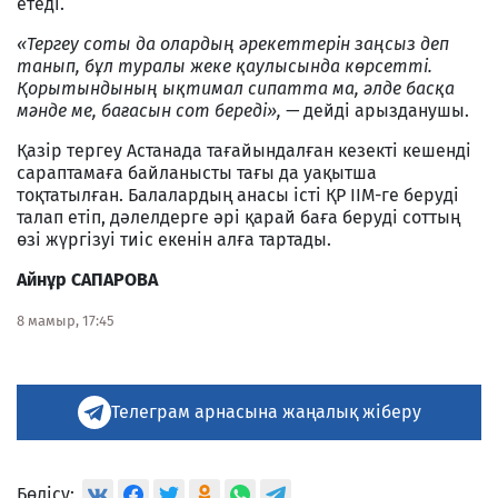
етеді.
«Тергеу соты да олардың әрекеттерін заңсыз деп
танып, бұл туралы жеке қаулысында көрсетті.
Қорытындының ықтимал сипатта ма, әлде басқа
мәнде ме, бағасын сот береді», —
дейді арызданушы.
Қазір тергеу Астанада тағайындалған кезекті кешенді
сараптамаға байланысты тағы да уақытша
тоқтатылған. Балалардың анасы істі ҚР ІІМ-ге беруді
талап етіп, дәлелдерге әрі қарай баға беруді соттың
өзі жүргізуі тиіс екенін алға тартады.
Айнұр САПАРОВА
8 мамыр, 17:45
Телеграм арнасына жаңалық жіберу
Бөлісу: