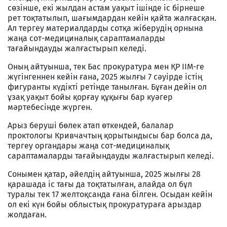
сөзінше, екі жылдан астам уақыт ішінде іс бірнеше
рет тоқтатылып, шағымдардан кейін қайта жалғасқан.
Ал тергеу материалдарды сотқа жіберудің орнына
жаңа сот-медициналық сараптамаларды
тағайындауды жалғастырып келеді.
Оның айтуынша, тек Бас прокуратура мен ҚР ІІМ-ге
жүгінгеннен кейін ғана, 2025 жылғы 7 сәуірде істің
фигуранты күдікті ретінде танылған. Бұған дейін ол
ұзақ уақыт бойы қорғау құқығы бар куәгер
мәртебесінде жүрген.
Арыз беруші бөлек атап өткендей, балалар
проктологы Кривчачтың қорытындысы бар болса да,
тергеу органдары жаңа сот-медициналық
сараптамаларды тағайындауды жалғастырып келеді.
Сонымен қатар, әйелдің айтуынша, 2025 жылғы 28
қарашада іс тағы да тоқтатылған, алайда ол бұл
туралы тек 17 желтоқсанда ғана білген. Осыдан кейін
ол екі күн бойы облыстық прокуратураға арыздар
жолдаған.