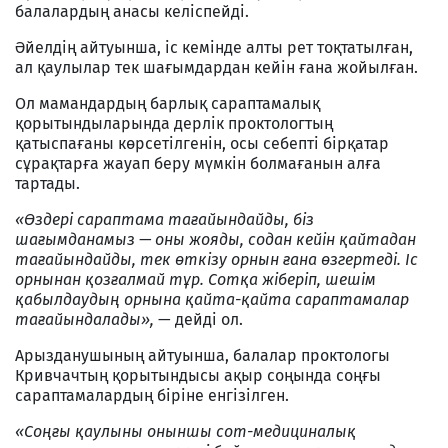
балалардың анасы келіспейді.
Әйелдің айтуынша, іс кемінде алты рет тоқтатылған,
ал қаулылар тек шағымдардан кейін ғана жойылған.
Ол мамандардың барлық сараптамалық
қорытындыларында дерлік проктологтың
қатыспағаны көрсетілгенін, осы себепті бірқатар
сұрақтарға жауап беру мүмкін болмағанын алға
тартады.
«Өздері сараптама тағайындайды, біз
шағымданамыз — оны жояды, содан кейін қайтадан
тағайындайды, тек өткізу орнын ғана өзгертеді. Іс
орнынан қозғалмай тұр. Сотқа жіберіп, шешім
қабылдаудың орнына қайта-қайта сараптамалар
тағайындалады»,
— дейді ол.
Арызданушының айтуынша, балалар проктологы
Кривчачтың қорытындысы ақыр соңында соңғы
сараптамалардың біріне енгізілген.
«Соңғы қаулыны оныншы сот-медициналық