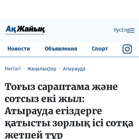
Рус
Eng
Новости
Объявления
Спорт
Негізгі
Жаңалықтар
Атырауда
Тоғыз сараптама және
сотсыз екі жыл:
Атырауда егіздерге
қатысты зорлық ісі сотқа
жетпей тұр