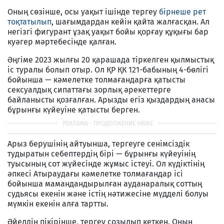
Оның сөзінше, осы уақыт ішінде тергеу
бірнеше рет
тоқтатылып
, шағымдардан кейін қайта жалғасқан. Ал
негізгі фигурант ұзақ уақыт бойы қорғау құқығы бар
куәгер мәртебесінде қалған.
Әңгіме 2023 жылғы 20 қарашада тіркелген қылмыстық
іс туралы болып отыр. Ол ҚР ҚК 121-бабының 4-бөлігі
бойынша — кәмелетке толмағандарға қатысты
сексуалдық сипаттағы зорлық әрекеттерге
байланысты қозғалған. Арызды егіз қыздардың анасы
бұрынғы күйеуіне қатысты берген.
Арыз берушінің айтуынша, тергеуге сенімсіздік
тудыратын себептердің бірі — бұрынғы күйеуінің
туысының сот жүйесінде жұмыс істеуі. Ол күдіктінің
әпкесі Атыраудағы кәмелетке толмағандар ісі
бойынша мамандандырылған ауданаралық соттың
судьясы екенін және істің нәтижесіне мүдделі болуы
мүмкін екенін алға тартты.
Әйелдің пікірінше, тергеу созылып кеткен. Оның