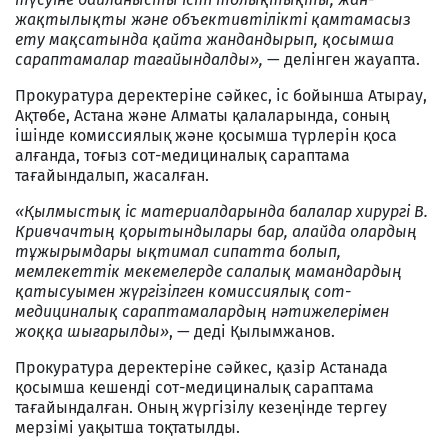
жақтылықты және объективтілікті қамтамасыз
ету мақсатында қайта жандандырып, қосымша
сараптамалар тағайындалды»,
— делінген жауапта.
Прокуратура деректеріне сәйкес, іс бойынша Атырау,
Ақтөбе, Астана және Алматы қалаларында, соның
ішінде комиссиялық және қосымша түрлерін қоса
алғанда, тоғыз сот-медициналық сараптама
тағайындалып, жасалған.
«Қылмыстық іс материалдарында балалар хирургі В.
Кривчачтың қорытындылары бар, алайда олардың
тұжырымдары ықтимал сипатта болып,
мемлекеттік мекемелерде салалық мамандардың
қатысуымен жүргізілген комиссиялық сот-
медициналық сараптамалардың нәтижелерімен
жоққа шығарылды»
, — деді Қылымжанов.
Прокуратура деректеріне сәйкес, қазір Астанада
қосымша кешенді сот-медициналық сараптама
тағайындалған. Оның жүргізілу кезеңінде тергеу
мерзімі уақытша тоқтатылды.