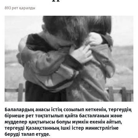
893 рет қаралды
Балалардың анасы істің созылып кеткенін, тергеудің
бірнеше рет тоқтатылып қайта басталғанын және
мүдделер қақтығысы болуы мүмкін екенін айтып,
тергеуді Қазақстанның Ішкі істер министрлігіне
беруді талап етуде.