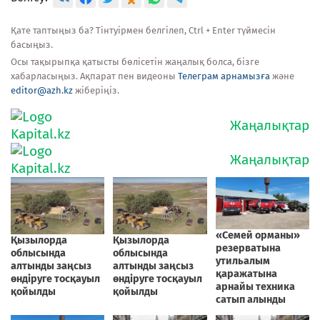
Қате таптыңыз ба? Тінтуірмен белгілеп, Ctrl + Enter түймесін
басыңыз.
Осы тақырыпқа қатысты бөлісетін жаңалық болса, бізге
хабарласыңыз. Ақпарат пен видеоны
Телеграм арнамызға
және
editor@azh.kz
жіберіңіз.